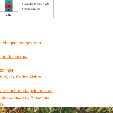
la chegada do governo
ção de energia
do Inpe
el, diz Carlos Nobre,
a é confirmada pelo Imazon
e degradação na Amazônia
19
 km² em 2018