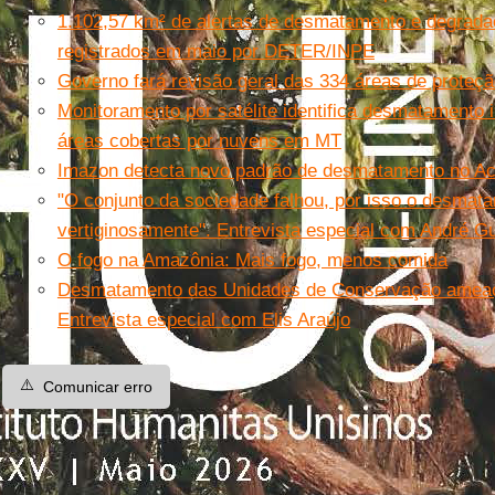
1.102,57 km² de alertas de desmatamento e degrad
registrados em maio por DETER/INPE
Governo fará revisão geral das 334 áreas de proteçã
Monitoramento por satélite identifica desmatamento i
áreas cobertas por nuvens em MT
Imazon detecta novo padrão de desmatamento no Ac
"O conjunto da sociedade falhou, por isso o desma
vertiginosamente". Entrevista especial com André G
O fogo na Amazônia: Mais fogo, menos comida
Desmatamento das Unidades de Conservação ameaç
Entrevista especial com Elis Araújo
⚠️
Comunicar erro