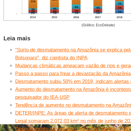
(Gráfico: EcoDebate)
Leia mais
“Surto de desmatamento na Amazônia se explica pe
Bolsonaro”, diz cientista do INPA
Mudanças climáticas ameaçam vazão de rios e gera
Passo a passo para frear a devastação da Amazônia
Desmatamento subiu 50% em 2019, indicam alertas 
Aumento do desmatamento na Amazônia é incontestáv
pesquisador do IEA-USP
Tendência de aumento no desmatamento na Amazôni
DETER/INPE: As áreas de alerta de desmatamento 
Legal somaram 2.072,03 km² no mês de junho de 20
Desmatamento consolidado: Amazônia perdeu 7.536