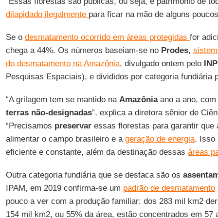
“Essas florestas são públicas, ou seja, é patrimônio de to
dilapidado ilegalmente
para ficar na mão de alguns poucos
Se o
desmatamento ocorrido em áreas protegidas
for adi
chega a 44%. Os números baseiam-se no
Prodes
,
sistem
do desmatamento na Amazônia
, divulgado ontem pelo
INP
Pesquisas Espaciais), e divididos por categoria fundiária 
“A grilagem tem se mantido na
Amazônia
ano a ano, com
terras não-designadas
”, explica a diretora sênior de Ci
“Precisamos
preservar
essas florestas para garantir que
alimentar o campo brasileiro e a
geração de energia
. Isso
eficiente e constante, além da destinação dessas
áreas p
Outra categoria fundiária que se destaca são os
assenta
IPAM, em 2019 confirma-se um
padrão de desmatamento
pouco a ver com a produção familiar: dos 283 mil km2 de
154 mil km2, ou 55% da área, estão concentrados em 57