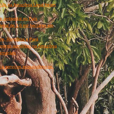
ação na Amazônia Legal foram
o ambiental no País
legal de 2,6 mil hectares em
re, Rondônia e Pará
tamento aumentou na Amazônia
uimarães
a serviços ecossistêmicos.