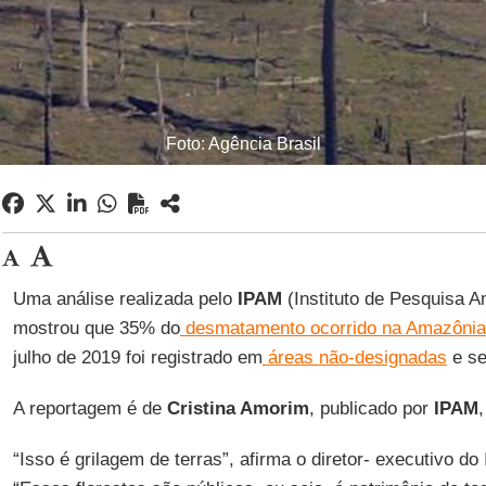
Foto: Agência Brasil
Uma análise realizada pelo
IPAM
(Instituto de Pesquisa 
mostrou que 35% do
desmatamento ocorrido na Amazônia
julho de 2019 foi registrado em
áreas não-designadas
e se
A reportagem é de
Cristina Amorim
, publicado por
IPAM
“Isso é grilagem de terras”, afirma o diretor- executivo d