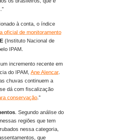
dos os brasileiros, que é
.”
cionado à conta, o índice
a oficial de monitoramento
E
(Instituto Nacional de
pelo IPAM.
 um incremento recente em
ência do IPAM,
Ane Alencar
.
 as chuvas continuem a
 se dá com fiscalização
ara conservação
.”
mentos
. Segundo análise do
nessas regiões que tem
rrubados nessa categoria,
 assentamentos, que