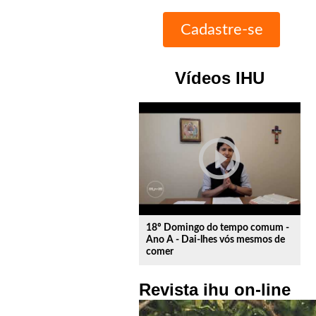
Vídeos IHU
play_circle_outline
18º Domingo do tempo comum -
Ano A - Dai-lhes vós mesmos de
comer
Revista ihu on-line