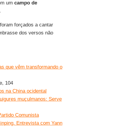
com um
campo de
.
foram forçados a cantar
mbrasse dos versos não
cas que vêm transformando o
e, 104
s na China ocidental
a uigures muçulmanos: Serve
 Partido Comunista
Jinping. Entrevista com Yann