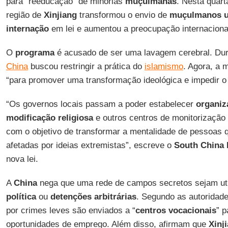
para “reeducação” de minorias
muçulmanas
. Nesta quarta
região de
Xinjiang
transformou o envio de
muçulmanos u
internação
em lei e aumentou a preocupação internaciona
O
programa
é acusado de ser uma lavagem cerebral. Dur
China
buscou restringir a prática do
islamismo
. Agora, a 
“para promover uma transformação ideológica e impedir o
“Os governos locais passam a poder estabelecer
organiz
modificação religiosa
e outros centros de monitorização 
com o objetivo de transformar a mentalidade de pessoas 
afetadas por ideias extremistas”, escreve o
South China 
nova lei.
A
China
nega que uma rede de campos secretos sejam ut
política
ou
detenções arbitrárias
. Segundo as autoridad
por crimes leves são enviados a “
centros vocacionais
” 
oportunidades de emprego. Além disso, afirmam que
Xinj