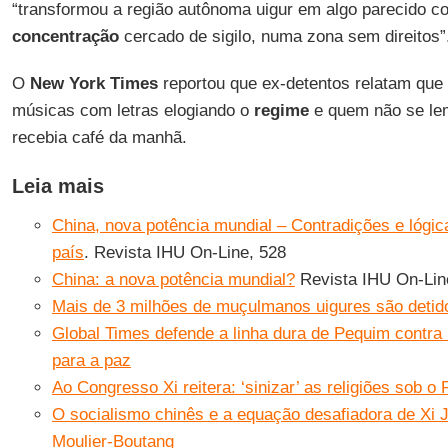
“transformou a região autônoma uigur em algo parecido 
concentração
cercado de sigilo, numa zona sem direitos”
O
New York Times
reportou que ex-detentos relatam que 
músicas com letras elogiando o
regime
e quem não se le
recebia café da manhã.
Leia mais
China, nova potência mundial – Contradições e lógi
país
. Revista IHU On-Line, 528
China: a nova potência mundial?
Revista IHU On-Lin
Mais de 3 milhões de muçulmanos uigures são detido
Global Times defende a linha dura de Pequim contr
para a paz
Ao Congresso Xi reitera: ‘sinizar’ as religiões sob o
O socialismo chinês e a equação desafiadora de Xi 
Moulier-Boutang