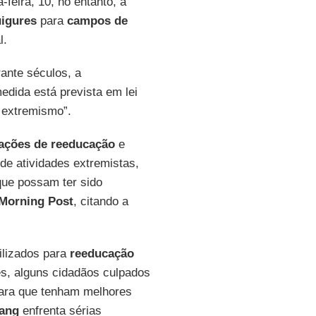
-feira, 10, no entanto, a
igures
para
campos de
l.
ante séculos, a
medida está prevista em lei
 extremismo”.
ações de reeducação
e
de atividades extremistas,
que possam ter sido
Morning Post
, citando a
ilizados para
reeducação
es, alguns cidadãos culpados
para que tenham melhores
iang
enfrenta sérias