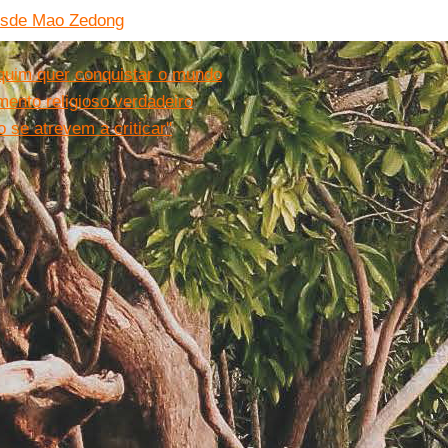
desde Mao Zedong
quim quer conquistar o mundo
ento religioso verdadeiro
se atrevem a criticar''