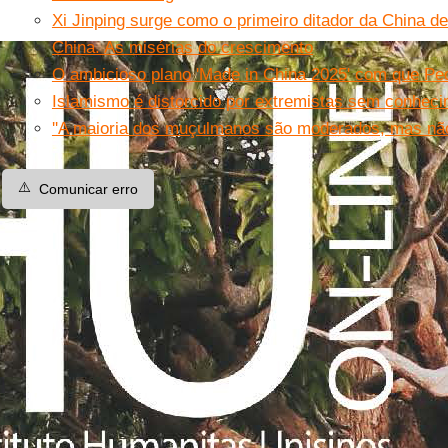
Xi Jinping surge como o primeiro ditador da China 
China. As misérias do crescimento
O ambicioso plano 'Made in China 2025' com que Pe
Islamismo é distorcido por extremistas sem conhecim
''A maioria dos muçulmanos são moderados, mas não 
⚠️
Comunicar erro