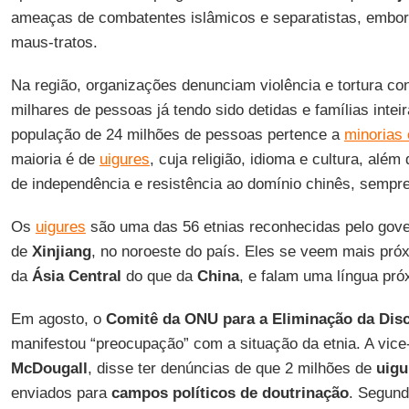
ameaças de combatentes islâmicos e separatistas, embor
maus-tratos.
Na região, organizações denunciam violência e tortura co
milhares de pessoas já tendo sido detidas e famílias inte
população de 24 milhões de pessoas pertence a
minorias
maioria é de
uigures
, cuja religião, idioma e cultura, alé
de independência e resistência ao domínio chinês, sempre
Os
uigures
são uma das 56 etnias reconhecidas pelo gove
de
Xinjiang
, no noroeste do país. Eles se veem mais próx
da
Ásia Central
do que da
China
, e falam uma língua pró
Em agosto, o
Comitê da ONU para a Eliminação da Disc
manifestou “preocupação” com a situação da etnia. A vice
McDougall
, disse ter denúncias de que 2 milhões de
uigu
enviados para
campos políticos de doutrinação
. Segund