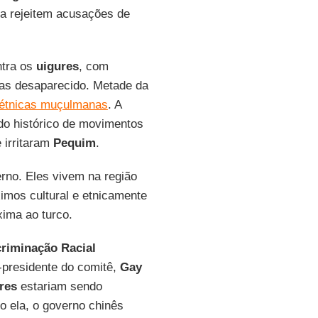
a rejeitem acusações de
ntra os
uigures
, com
iras desaparecido. Metade da
 étnicas muçulmanas
. A
m do histórico de movimentos
 irritaram
Pequim
.
rno. Eles vivem na região
imos cultural e etnicamente
xima ao turco.
riminação Racial
-presidente do comitê,
Gay
res
estariam sendo
o ela, o governo chinês