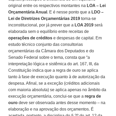
original entre os respectivos montantes na
LOA – Lei
Orçamentária Anual
. E é nesse ponto que a
LDO –
Lei de Diretrizes Orçamentárias 2019
torna-se
inconstitucional, por já prever que a
LOA 2019
será
elaborada sem o equilíbrio entre receitas de
operações de créditos
e despesas de capital. Em
estudo técnico conjunto das consultorias
orçamentárias da Câmara dos Deputados e do
Senado Federal sobre o tema, consta que “a
interpretação lógica e sistêmica do art. 167, III, da
Constituição indica que a regra de ouro se aplica
tanto à fase de execução quanto à de autorização da
despesa. Afinal, se a exceção (créditos adicionais
com maioria absoluta) se aplica apenas no âmbito da
execução orçamentária, conclui-se que a
regra de
ouro
deve ser observada antes desse momento – na
elaboração e na aprovação dos orçamentos. É
acertada, portanto, a disciplina do § 2º do art. 12 da