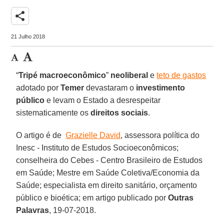
share
21 Julho 2018
“
Tripé macroeconômico
”
neoliberal
e
teto de gastos
adotado por
Temer
devastaram o
investimento
público
e levam o Estado a desrespeitar
sistematicamente os
direitos sociais
.
O artigo é de
Grazielle David
, assessora política do
Inesc - Instituto de Estudos Socioeconômicos;
conselheira do Cebes - Centro Brasileiro de Estudos
em Saúde; Mestre em Saúde Coletiva/Economia da
Saúde; especialista em direito sanitário, orçamento
público e bioética; em artigo publicado por
Outras
Palavras
, 19-07-2018.