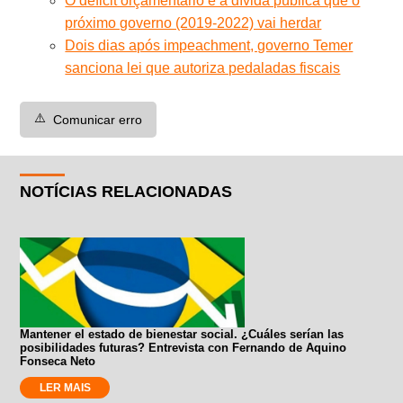
O déficit orçamentário e a dívida pública que o
próximo governo (2019-2022) vai herdar
Dois dias após impeachment, governo Temer
sanciona lei que autoriza pedaladas fiscais
⚠️
Comunicar erro
NOTÍCIAS RELACIONADAS
Mantener el estado de bienestar social. ¿Cuáles serían las
posibilidades futuras? Entrevista con Fernando de Aquino
Fonseca Neto
LER MAIS