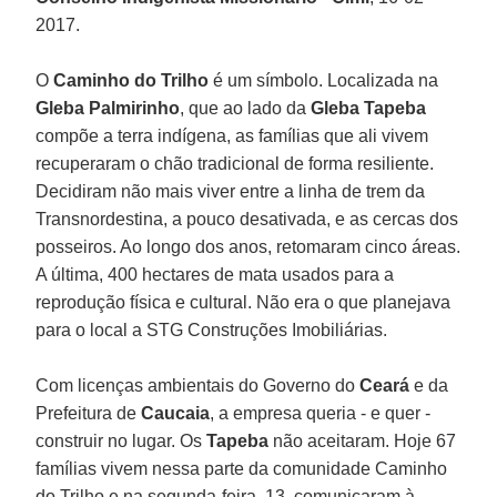
2017.
O
Caminho do Trilho
é um símbolo. Localizada na
Gleba Palmirinho
, que ao lado da
Gleba Tapeba
compõe a terra indígena, as famílias que ali vivem
recuperaram o chão tradicional de forma resiliente.
Decidiram não mais viver entre a linha de trem da
Transnordestina, a pouco desativada, e as cercas dos
posseiros. Ao longo dos anos, retomaram cinco áreas.
A última, 400 hectares de mata usados para a
reprodução física e cultural. Não era o que planejava
para o local a STG Construções Imobiliárias.
Com licenças ambientais do Governo do
Ceará
e da
Prefeitura de
Caucaia
, a empresa queria - e quer -
construir no lugar. Os
Tapeba
não aceitaram. Hoje 67
famílias vivem nessa parte da comunidade Caminho
do Trilho e na segunda-feira, 13, comunicaram à