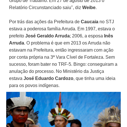
Grupo de Trabalho. Em 27 de agosto de 2013 o
Relatório Circunstanciado saiu", diz
Weibe
.
Por trás das ações da Prefeitura de
Caucaia
no STJ
estava a poderosa família Arruda. Em 1997, estava o
prefeito
José Geraldo Arruda
; 2006, a esposa
Inês
Arruda
. O problema é que em 2013 os Arruda não
estavam na Prefeitura, então ingressaram com ação
por conta própria na 3ª Vara Cível de Fortaleza. Sem
sucesso, foram bater no TRF-5. Bingo: conseguiram a
anulação do processo. No Ministério da Justiça
estava
José Eduardo Cardozo
, que tinha uma ideia
para os povos indígenas.