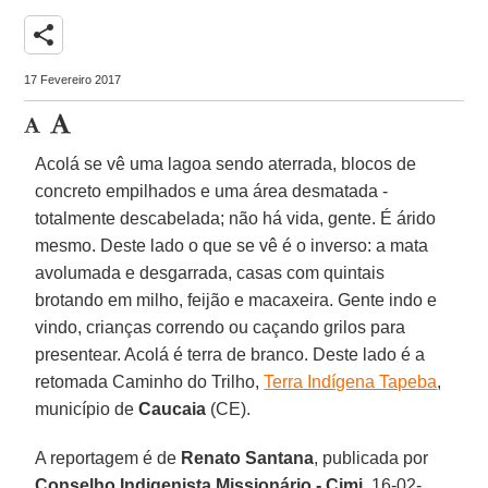
share
17 Fevereiro 2017
Acolá se vê uma lagoa sendo aterrada, blocos de
concreto empilhados e uma área desmatada -
totalmente descabelada; não há vida, gente. É árido
mesmo. Deste lado o que se vê é o inverso: a mata
avolumada e desgarrada, casas com quintais
brotando em milho, feijão e macaxeira. Gente indo e
vindo, crianças correndo ou caçando grilos para
presentear. Acolá é terra de branco. Deste lado é a
retomada Caminho do Trilho,
Terra Indígena Tapeba
,
município de
Caucaia
(CE).
A reportagem é de
Renato Santana
, publicada por
Conselho Indigenista Missionário - Cimi
, 16-02-