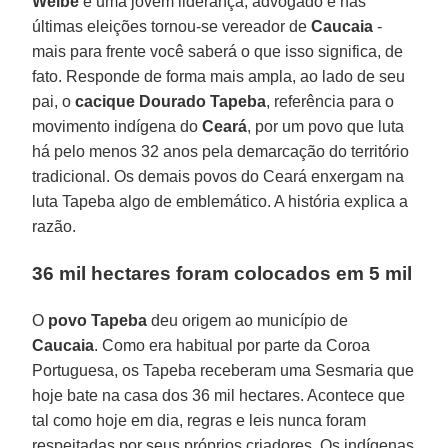
Weibe
é uma jovem liderança, advogado e nas
últimas eleições tornou-se vereador de
Caucaia
-
mais para frente você saberá o que isso significa, de
fato. Responde de forma mais ampla, ao lado de seu
pai, o
cacique Dourado Tapeba
, referência para o
movimento indígena do
Ceará
, por um povo que luta
há pelo menos 32 anos pela demarcação do território
tradicional. Os demais povos do Ceará enxergam na
luta Tapeba algo de emblemático. A história explica a
razão.
36 mil hectares foram colocados em 5 mil
O
povo Tapeba
deu origem ao município de
Caucaia
. Como era habitual por parte da Coroa
Portuguesa, os Tapeba receberam uma Sesmaria que
hoje bate na casa dos 36 mil hectares. Acontece que
tal como hoje em dia, regras e leis nunca foram
respeitadas por seus próprios criadores. Os indígenas