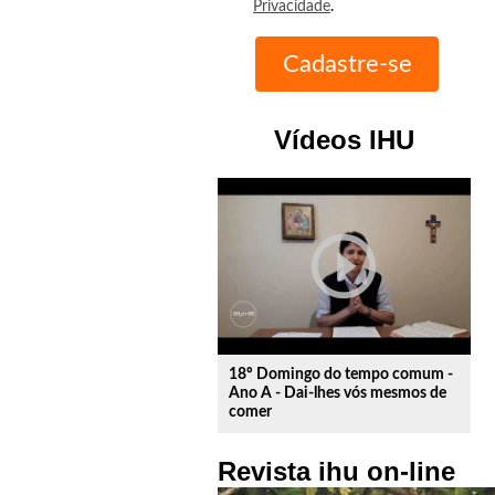
Privacidade
.
Vídeos IHU
play_circle_outline
18º Domingo do tempo comum -
Ano A - Dai-lhes vós mesmos de
comer
Revista ihu on-line