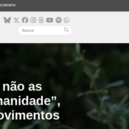
CONTATO
search
 não as
manidade”,
movimentos