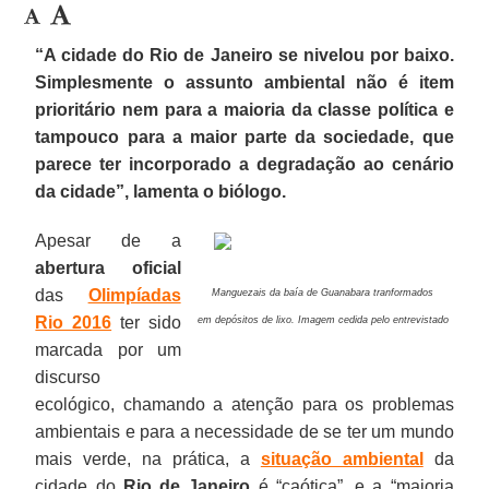
“A cidade do Rio de Janeiro se nivelou por baixo.
Simplesmente o assunto ambiental não é item
prioritário nem para a maioria da classe política e
tampouco para a maior parte da sociedade, que
parece ter incorporado a degradação ao cenário
da cidade”, lamenta o biólogo.
Apesar de a
abertura oficial
das
Olimpíadas
Manguezais da baía de Guanabara tranformados
Rio 2016
ter sido
em depósitos de lixo.
Imagem cedida pelo entrevistado
marcada por um
discurso
ecológico, chamando a atenção para os problemas
ambientais e para a necessidade de se ter um mundo
mais verde, na prática, a
situação ambiental
da
cidade do
Rio de Janeiro
é “caótica”, e a “maioria