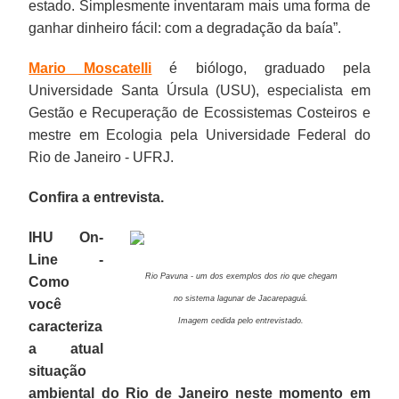
estado. Simplesmente inventaram mais uma forma de
ganhar dinheiro fácil: com a degradação da baía”.
Mario Moscatelli
é biólogo, graduado pela
Universidade Santa Úrsula (USU), especialista em
Gestão e Recuperação de Ecossistemas Costeiros e
mestre em Ecologia pela Universidade Federal do
Rio de Janeiro - UFRJ.
Confira a entrevista.
IHU On-
Line -
Rio Pavuna - um dos exemplos dos rio que chegam
Como
no sistema lagunar de Jacarepaguá.
você
Imagem cedida
pelo entrevistado.
caracteriza
a atual
situação
ambiental do Rio de Janeiro neste momento em