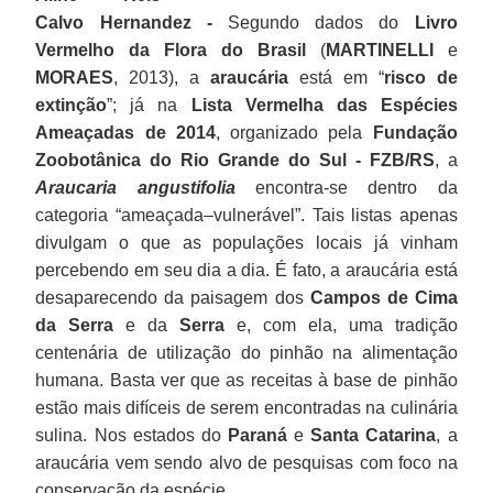
Calvo Hernandez -
Segundo dados do
Livro
Vermelho da Flora do Brasil
(
MARTINELLI
e
MORAES
, 2013), a
araucária
está em “
risco de
extinção
”; já na
Lista Vermelha das Espécies
Ameaçadas de 2014
, organizado pela
Fundação
Zoobotânica do Rio Grande do Sul - FZB/RS
, a
Araucaria angustifolia
encontra-se dentro da
categoria “ameaçada–vulnerável”. Tais listas apenas
divulgam o que as populações locais já vinham
percebendo em seu dia a dia. É fato, a araucária está
desaparecendo da paisagem dos
Campos de Cima
da Serra
e da
Serra
e, com ela, uma tradição
centenária de utilização do pinhão na alimentação
humana. Basta ver que as receitas à base de pinhão
estão mais difíceis de serem encontradas na culinária
sulina. Nos estados do
Paraná
e
Santa Catarina
, a
araucária vem sendo alvo de pesquisas com foco na
conservação da espécie.