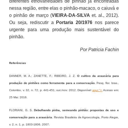
diferentes etnovariedades de pinhão já encontradas
nessa região, entre elas o pinhão-macaco, o caiuvá e
o pinhão de março (
VIEIRA-DA-SILVA
et. al., 2012).
Ou seja, rediscutir a
Portaria 20/1976
nos parece
urgente para uma produção mais sustentável do
pinhão.
Por Patricia Fachin
Referências
DANNER, M. A.; ZANETTE, F.; RIBEIRO, J. Z.
O cultivo da araucária para
produção de pinhões como ferramenta para a conservação.
Pesq. flor. bras.,
Colombo, v. 32, n. 72, p. 441-451, out./nov. 2012. Disponível
aqui
.">.
Acesso em:
25 Mai. 2016.
FLORIANI, G. S.
Debulhando pinha, semeando pinhão: propostas de uso e
conservação para a araucária
. Revista Brasileira de Agroecologia, Porto Alegre,
v. 2, n. 1, p. 1803-1806, 2007.