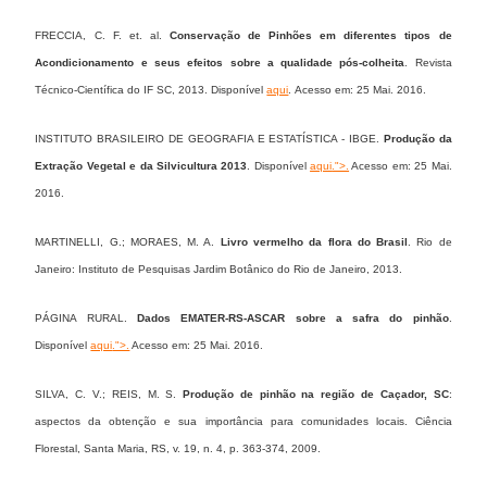
FRECCIA, C. F. et. al.
Conservação de Pinhões em diferentes tipos de
Acondicionamento e seus efeitos sobre a qualidade pós-colheita
. Revista
Técnico-Científica do IF SC, 2013. Disponível
aqui
. Acesso em: 25 Mai. 2016.
INSTITUTO BRASILEIRO DE GEOGRAFIA E ESTATÍSTICA - IBGE.
Produção da
Extração Vegetal e da Silvicultura 2013
. Disponível
aqui
.">.
Acesso em: 25 Mai.
2016.
MARTINELLI, G.; MORAES, M. A.
Livro vermelho da flora do Brasil
. Rio de
Janeiro: Instituto de Pesquisas Jardim Botânico do Rio de Janeiro, 2013.
PÁGINA RURAL.
Dados EMATER-RS-ASCAR sobre a safra do pinhão
.
Disponível
aqui
.">.
Acesso em: 25 Mai. 2016.
SILVA, C. V.; REIS, M. S.
Produção de pinhão na região de Caçador, SC
:
aspectos da obtenção e sua importância para comunidades locais. Ciência
Florestal, Santa Maria, RS, v. 19, n. 4, p. 363-374, 2009.