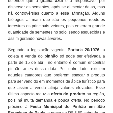
defender que a
gralha azul
é a responsável por
dispersar as sementes, após se alimentar delas, mas
há controvérsias quanto a essa afirmação. Alguns
biólogos afirmam que são os pequenos roedores
terrestres os principais vetores, pois enterram grande
quantidade de sementes no solo, sendo esquecidas e
assim gerando novas árvores.
Segundo a legislação vigente,
Portaria 20/1976
, a
coleta e venda do
pinhão
só pode ser efetivada a
partir de 15 de abril, no entanto é comum encontrar
pinhão antes dessa data. Por outro lado, existem
aqueles catadores que preferem estocar o produto
para ser vendido em momentos de ápice turístico para
que assim a venda atinja valores elevados. Esse
último aspecto reduz a
oferta do produto
na região,
pois há muita demanda e pouca oferta. No período
próximo à
Festa Municipal do Pinhão em São
Francisco de Paula
, o preço de R$ 5,50 cobrado em