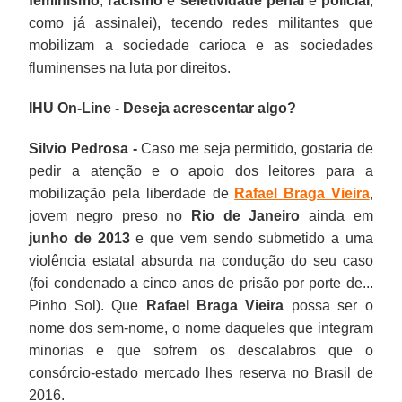
feminismo
,
racismo
e
seletividade penal
e
policial
,
como já assinalei), tecendo redes militantes que
mobilizam a sociedade carioca e as sociedades
fluminenses na luta por direitos.
IHU On-Line - Deseja acrescentar algo?
Silvio Pedrosa -
Caso me seja permitido, gostaria de
pedir a atenção e o apoio dos leitores para a
mobilização pela liberdade de
Rafael Braga Vieira
,
jovem negro preso no
Rio de Janeiro
ainda em
junho de 2013
e que vem sendo submetido a uma
violência estatal absurda na condução do seu caso
(foi condenado a cinco anos de prisão por porte de...
Pinho Sol). Que
Rafael Braga Vieira
possa ser o
nome dos sem-nome, o nome daqueles que integram
minorias e que sofrem os descalabros que o
consórcio-estado mercado lhes reserva no Brasil de
2016.