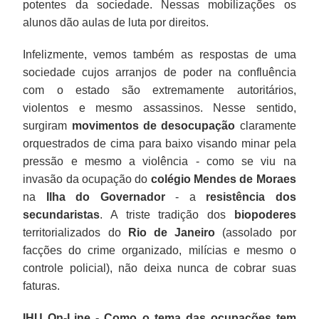
potentes da sociedade. Nessas mobilizações os
alunos dão aulas de luta por direitos.
Infelizmente, vemos também as respostas de uma
sociedade cujos arranjos de poder na confluência
com o estado são extremamente autoritários,
violentos e mesmo assassinos. Nesse sentido,
surgiram
movimentos de desocupação
claramente
orquestrados de cima para baixo visando minar pela
pressão e mesmo a violência - como se viu na
invasão da ocupação do
colégio Mendes de Moraes
na
Ilha do Governador
- a
resistência dos
secundaristas
. A triste tradição dos
biopoderes
territorializados do
Rio de Janeiro
(assolado por
facções do crime organizado, milícias e mesmo o
controle policial), não deixa nunca de cobrar suas
faturas.
IHU On-Line - Como o tema das ocupações tem