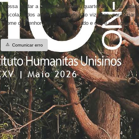
possa ajudar a sua família, o seu quarteirão, a sua cidad
escola, todos aqueles que lhes são vizinhos, para criar
nome do Senhor Jesus ressuscitado e que é uma graça 
⚠️
Comunicar erro