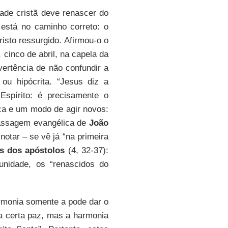
ade cristã deve renascer do
 está no caminho correto: o
isto ressurgido. Afirmou-o o
cinco de abril, na capela da
rtência de não confundir a
ou hipócrita. “Jesus diz a
spírito: é precisamente o
ça e um modo de agir novos:
 passagem evangélica de
João
 notar – se vê já “na primeira
s dos apóstolos
(4, 32-37):
nidade, os “renascidos do
rmonia somente a pode dar o
a certa paz, mas a harmonia