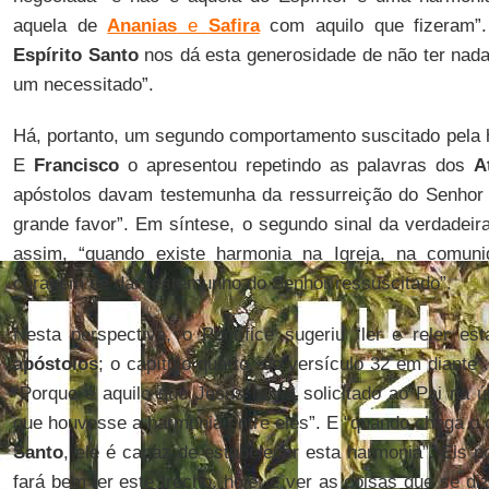
aquela de
Ananias
e
Safira
com aquilo que fizeram”.
Espírito Santo
nos dá esta generosidade de não ter nada
um necessitado”.
Há, portanto, um segundo comportamento suscitado pela
E
Francisco
o apresentou repetindo as palavras dos
A
apóstolos davam testemunha da ressurreição do Senhor
grande favor”. Em síntese, o segundo sinal da verdadeir
assim, “quando existe harmonia na Igreja, na comuni
coragem de dar testemunho do Senhor ressuscitado”.
Nesta perspectiva, o Pontífice sugeriu “ler e reler 
apóstolos
; o capítulo quarto, do versículo 32 em diante”
“Porque é aquilo que Jesus havia solicitado ao Pai na ú
que houvesse a harmonia entre eles”. E “quando chega o 
Santo
, ele é capaz de estabelecer esta harmonia”. Eis p
fará bem ler este trecho, hoje, e ver as coisas que se 