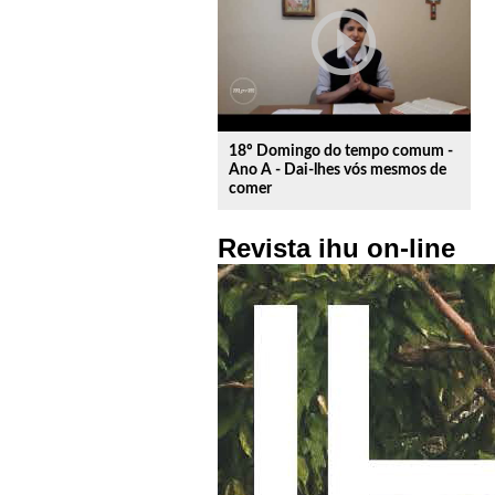
play_circle_outline
18º Domingo do tempo comum -
Ano A - Dai-lhes vós mesmos de
comer
Revista ihu on-line