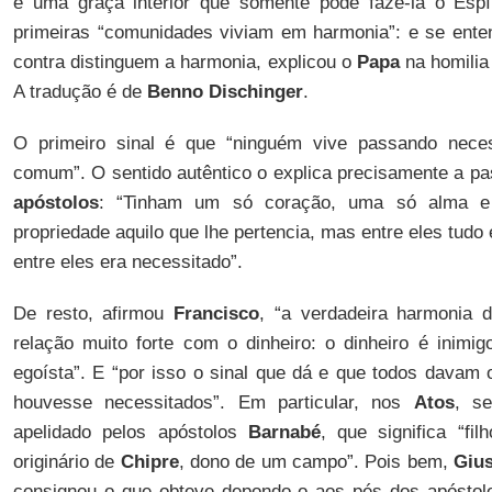
é uma graça interior que somente pode fazê-la o Espír
primeiras “comunidades viviam em harmonia”: e se enten
contra distinguem a harmonia, explicou o
Papa
na homilia 
A tradução é de
Benno Dischinger
.
O primeiro sinal é que “ninguém vive passando neces
comum”. O sentido autêntico o explica precisamente a p
apóstolos
: “Tinham um só coração, uma só alma e
propriedade aquilo que lhe pertencia, mas entre eles tud
entre eles era necessitado”.
De resto, afirmou
Francisco
, “a verdadeira harmonia
relação muito forte com o dinheiro: o dinheiro é inimig
egoísta”. E “por isso o sinal que dá e que todos davam 
houvesse necessitados”. Em particular, nos
Atos
, s
apelidado pelos apóstolos
Barnabé
, que significa “fi
originário de
Chipre
, dono de um campo”. Pois bem,
Giu
consignou o que obteve depondo-o aos pés dos apóstolo