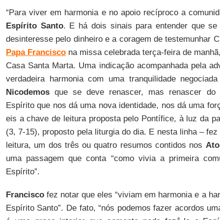
“Para viver em harmonia e no apoio recíproco a comunid
Espírito Santo
. E há dois sinais para entender que se
desinteresse pelo dinheiro e a coragem de testemunhar Cr
Papa Francisco
na missa celebrada terça-feira de manhã, 
Casa Santa Marta. Uma indicação acompanhada pela adve
verdadeira harmonia com uma tranquilidade negociada 
Nicodemos
que se deve renascer, mas renascer do E
Espírito que nos dá uma nova identidade, nos dá uma for
eis a chave de leitura proposta pelo Pontífice, à luz da
(3, 7-15), proposto pela liturgia do dia. E nesta linha – fez
leitura, um dos três ou quatro resumos contidos nos
Ato
uma passagem que conta “como vivia a primeira comu
Espírito”.
Francisco
fez notar que eles “viviam em harmonia e a ha
Espírito Santo”. De fato, “nós podemos fazer acordos um