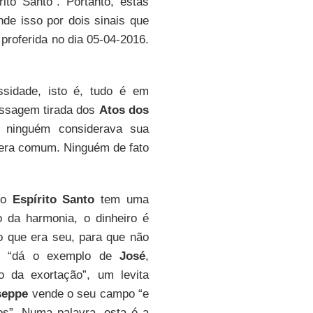
ito Santo”. Portanto, estas
de isso por dois sinais que
proferida no dia 05-04-2016.
sidade, isto é, tudo é em
assagem tirada dos
Atos dos
 ninguém considerava sua
o era comum. Ninguém de fato
 do
Espírito Santo
tem uma
o da harmonia, o dinheiro é
o que era seu, para que não
e “dá o exemplo de
José
,
lho da exortação”, um levita
seppe
vende o seu campo “e
s”. Numa palavra, esta é a