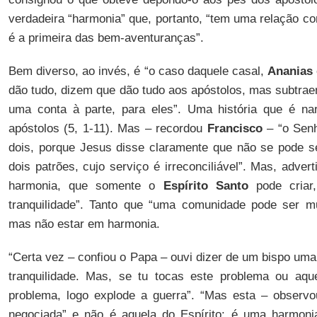
verdadeira “harmonia” que, portanto, “tem uma relação co
é a primeira das bem-aventuranças”.
Bem diverso, ao invés, é “o caso daquele casal,
Ananias
dão tudo, dizem que dão tudo aos apóstolos, mas subtrae
uma conta à parte, para eles”. Uma história que é n
apóstolos (5, 1-11). Mas – recordou
Francisco
– “o Senh
dois, porque Jesus disse claramente que não se pode se
dois patrões, cujo serviço é irreconciliável”. Mas, adver
harmonia, que somente o
Espírito Santo
pode criar
tranquilidade”. Tanto que “uma comunidade pode ser mu
mas não estar em harmonia.
“Certa vez – confiou o Papa – ouvi dizer de um bispo uma
tranquilidade. Mas, se tu tocas este problema ou aqu
problema, logo explode a guerra”. “Mas esta – observ
negociada” e não é aquela do Espírito: é uma harmonia