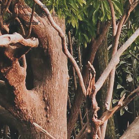
e, os colegas de trabalho, de
 esta harmonia que se faz no
do
Espírito Santo
”.