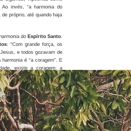
 Ao invés, “a harmonia do
 de próprio, até quando haja
 harmonia do
Espírito Santo
.
tos
: “Com grande força, os
 Jesus, e todos gozavam de
a harmonia é “a coragem”. E
dade, existe a coragem: a
esta passagem dos
Atos dos
. E a razão é logo expressa:
ltima Ceia: que sejam “um”,
dom do Pai, que é o
Espírito
orque, concluiu o Papa, “nós
dizem e como cada um de nós