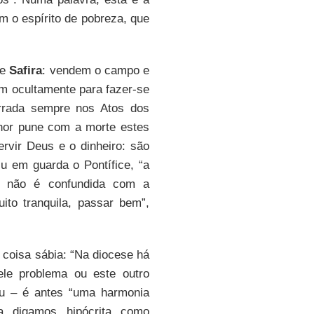
m o espírito de pobreza, que
e
Safira
: vendem o campo e
m ocultamente para fazer-se
arrada sempre nos Atos dos
or pune com a morte estes
rvir Deus e o dinheiro: são
tiu em guarda o Pontífice, “a
, não é confundida com a
ito tranquila, passar bem”,
 coisa sábia: “Na diocese há
ele problema ou este outro
ou – é antes “uma harmonia
, digamos, hipócrita, como