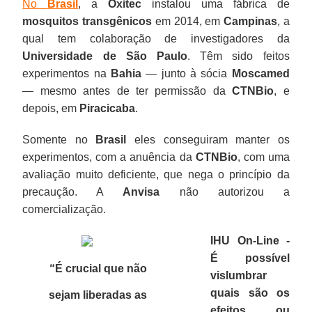
No
Brasil
, a
Oxitec
instalou uma fábrica de
mosquitos transgênicos
em 2014, em
Campinas
, a
qual tem colaboração de investigadores da
Universidade de São Paulo
. Têm sido feitos
experimentos na
Bahia
— junto à sócia
Moscamed
— mesmo antes de ter permissão da
CTNBio
, e
depois, em
Piracicaba
.
Somente no
Brasil
eles conseguiram manter os
experimentos, com a anuência da
CTNBio
, com uma
avaliação muito deficiente, que nega o princípio da
precaução. A
Anvisa
não autorizou a
comercialização.
IHU On-Line -
É possível
“É crucial que não
vislumbrar
quais são os
sejam liberadas as
efeitos ou