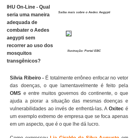
IHU On-Line - Qual
Saiba mais sobre o Aedes Aegypti
seria uma maneira
adequada de
combater o Aedes
aegypti sem
recorrer ao uso dos
Ilustração: Portal EBC
mosquitos
transgênicos?
Silvia Ribeiro -
É totalmente errôneo enfocar no vetor
das doenças, o que lamentavelmente é feito pela
OMS
e entre muitos governos do continente, o que
ajuda a piorar a situação das mesmas doenças e
vulnerabilidades ao invés de enfrentá-las. A
Oxitec
é
um exemplo extremo de empresa que se foca apenas
em um aspecto, que é o que lhe dá lucro.
Como expressou
Lia Giraldo da Silva Augusto
em