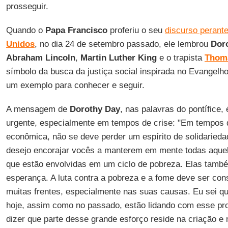
prosseguir.
Quando o
Papa Francisco
proferiu o seu
discurso perant
Unidos
, no dia 24 de setembro passado, ele lembrou
Dor
Abraham Lincoln
,
Martin Luther King
e o trapista
Thom
símbolo da busca da justiça social inspirada no Evangelh
um exemplo para conhecer e seguir.
A mensagem de
Dorothy Day
, nas palavras do pontífice,
urgente, especialmente em tempos de crise: "Em tempos de
econômica, não se deve perder um espírito de solidaried
desejo encorajar vocês a manterem em mente todas aque
que estão envolvidas em um ciclo de pobreza. Elas tamb
esperança. A luta contra a pobreza e a fome deve ser co
muitas frentes, especialmente nas suas causas. Eu sei q
hoje, assim como no passado, estão lidando com esse pr
dizer que parte desse grande esforço reside na criação e 