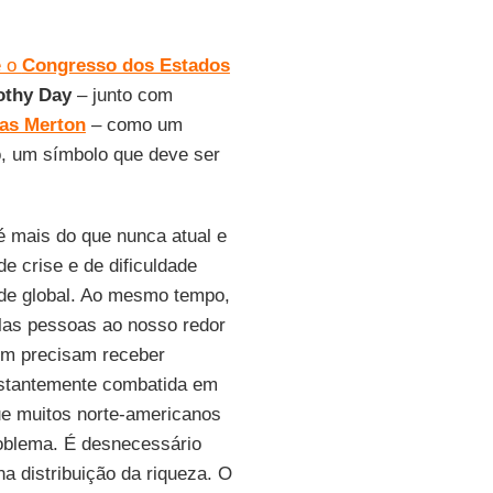
e o
Congresso dos Estados
othy Day
– junto com
as Merton
– como um
o, um símbolo que deve ser
 é mais do que nunca atual e
 crise e de dificuldade
ade global. Ao mesmo tempo,
las pessoas ao nosso redor
ém precisam receber
nstantemente combatida em
ue muitos norte-americanos
oblema. É desnecessário
na distribuição da riqueza. O