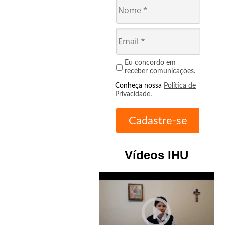
Eu concordo em
receber comunicações.
Conheça nossa
Política de
Privacidade
.
Vídeos IHU
play_circle_outline