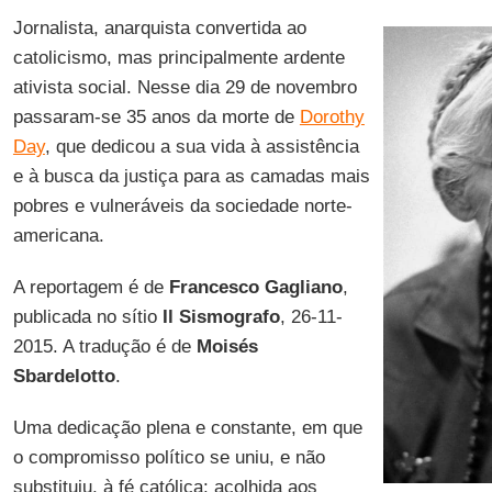
Jornalista, anarquista convertida ao
catolicismo, mas principalmente ardente
ativista social. Nesse dia 29 de novembro
passaram-se 35 anos da morte de
Dorothy
Day
, que dedicou a sua vida à assistência
e à busca da justiça para as camadas mais
pobres e vulneráveis da sociedade norte-
americana.
A reportagem é de
Francesco Gagliano
,
publicada no sítio
Il Sismografo
, 26-11-
2015. A tradução é de
Moisés
Sbardelotto
.
Uma dedicação plena e constante, em que
o compromisso político se uniu, e não
substituiu, à fé católica: acolhida aos