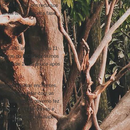
u R$ 4 bilhões em recursos
ainda tem a terceira fase
 de 2.240 unidades para 11
rojetos do
MCMV
próximos
o verão de 2013, pouco após
eriores àquelas enchentes.
apenas para lidar com as
scriminação
: 'o governo fez
perdemos muitas coisas e
so'. Sentiam-se insultados