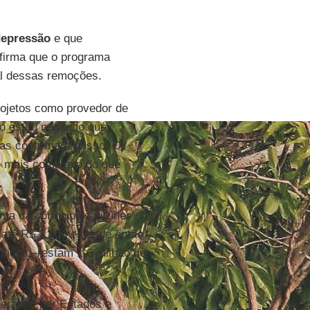
depressão
e que
firma que o programa
al dessas remoções.
projetos como provedor de
ão estou negando que
as confirmaram isso. O
 é mais complexo do que
ma das principais vitrines
 até R$ 1.600 e desde então
ficial –restam 1,6 milhão de
eradas por Estados e