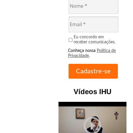
Eu concordo em
receber comunicações.
Conheça nossa
Política de
Privacidade
.
Vídeos IHU
play_circle_outline