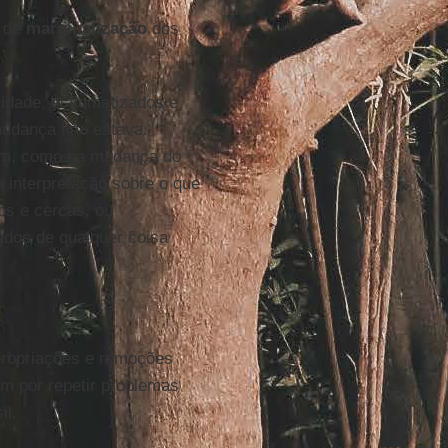
o de
marginalização
dos
idade, estigmatizados e
mudança não estava
em, como na mudança do
sa interpretação sobre o que
os e cercas, ou
dos de qualquer coisa
xpropriações e remoções
 por repetir problemas
il.