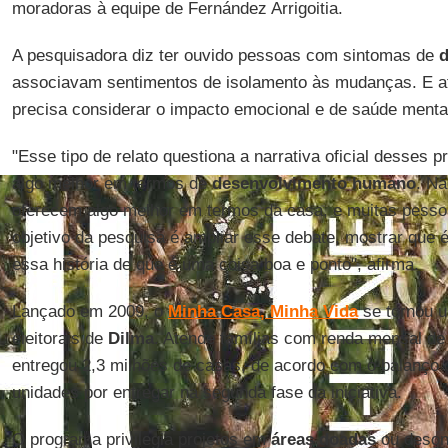
moradoras à equipe de Fernández Arrigoitia.
A pesquisadora diz ter ouvido pessoas com sintomas de
associavam sentimentos de isolamento às mudanças. E a
precisa considerar o impacto emocional e de saúde ment
"Esse tipo de relato questiona a narrativa oficial desses 
algo melhor em termos de
desenvolvimento humano
. N
oferecem algo melhor em termos da casa, e muitas pesso
objetivo da pesquisa é ampliar esse debate, mostrar que
essa história de que é uma coisa boa e ponto", afirma.
Lançado em 2009, o
Minha Casa, Minha Vida
se tornou u
eleitorais de
Dilma
. Atende famílias com renda mensal de
entregou 2,3 milhões de casas, de acordo com o balanço o
unidades por entregar na segunda fase da iniciativa.
O programa privilegia projetos em
áreas doadas
ou deson