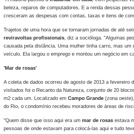
beleza, reparos de computadores. E a renda dessas pess
cresceram as despesas com contas, taxas e itens de con
Trajetos de uma hora que se tornaram jornadas de até sei
reviravoltas profissionais
, diz a socióloga. "Algumas pe
causada pela distância. Uma mulher tinha carro, mas um 
veículo. Ela largou o emprego e montou um negócio em c
'Mar de rosas'
A coleta de dados ocorreu de agosto de 2013 a fevereiro 
visitados foi o Recanto da Natureza, conjunto de 20 bloc
m2 cada um. Localizado em
Campo Grande
(zona oeste),
do Rio, o condomínio recebeu moradores de áreas de risco
"Quem disse que isso aqui era um
mar de rosas
estava m
pessoas de onde estavam para colocá-las aqui e tudo tev