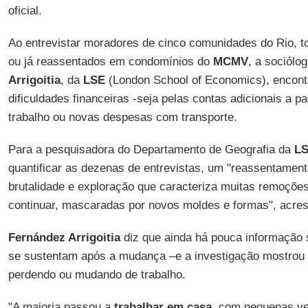
oficial.
Ao entrevistar moradores de cinco comunidades do Rio, 
ou já reassentados em condomínios do
MCMV
, a sociólo
Arrigoitia
, da
LSE
(London School of Economics), encon
dificuldades financeiras -seja pelas contas adicionais a pa
trabalho ou novas despesas com transporte.
Para a pesquisadora do Departamento de Geografia da
L
quantificar as dezenas de entrevistas, um "reassentamen
brutalidade e exploração que caracteriza muitas remoções
continuar, mascaradas por novos moldes e formas", acres
Fernández Arrigoitia
diz que ainda há pouca informação 
se sustentam após a mudança –e a investigação mostrou
perdendo ou mudando de trabalho.
"A maioria passou a
trabalhar em casa
, com pequenas ve