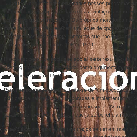
"Ouvi técnicos e colegas envolvidos nesses programas sob
também com expropriações violentas, violações de
direi
como isso está se repetindo. Os próprios moradores não 
maneira correta, não recebem um leque de opções para e
compensados devidamente por terras que irão gerar muito
são similares às dos anos 1960 e 1970."
E esse processo de
exclusão social
seria resultado da f
estratégia urbanística planejada, como argumentam, por e
remoções atuais no Rio?
Para
Fernández Arrigoitia
, trata-se de "um pouco dos d
políticas de habitação são elaboradas e implementadas, c
inconscientemente, reproduz exclusão social. As regras do
geralmente favorecem aqueles que já se beneficiam do si
A pesquisadora aponta que tais traços se tornam mais ev