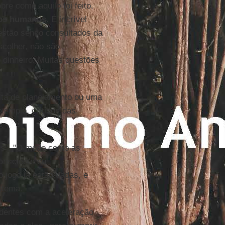
re como aquilo foi feito,
tos humanos
. É incrível
estão sendo consultados da
scolher, não são
 dinheiro. Muitas questões
alta de planejamento ou uma
xemplo, críticos das
ois". "O modo como as
onsciente ou
 jogo já estão dadas, e
stema."
identes com a aceleração