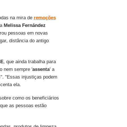
todas na mira de
remoções
ga
Melissa Fernández
trou pessoas em novas
gar, distância do antigo
SE
, que ainda trabalha para
to nem sempre '
assenta
' a
". "Essas injustiças podem
centa ela.
sobre como os beneficiários
 que as pessoas estão
ndas, produtos de limpeza,