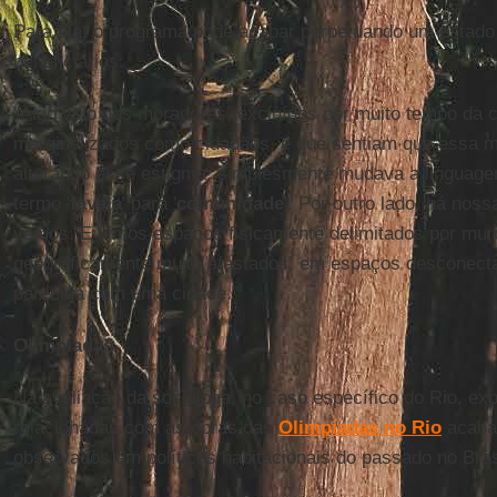
Para ela, o programa pode acabar perpetuando um estad
beneficiários.
"Algo veio dos moradores, excluídos por muito tempo da c
marginalizados como cidadãos, e que sentiam que essa 
alterando esse estigma, simplesmente mudava a linguag
termo '
favela
' para '
comunidade
'. Por outro lado, há nos
vemos. E vimos espaços fisicamente delimitados por mur
geograficamente muito afastados, em espaços desconecta
parecida com uma cidade."
Olimpíadas
Na avaliação da socióloga, no caso específico do Rio, e
relacionadas com as obras das
Olimpíadas no Rio
acabam
observados em políticas habitacionais do passado no Bras