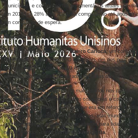
municípios, e com os cortes orçamentários atuais –perde
em 2015 (ou 28% ante 2014, na comparação até agosto) e 
em compasso de espera.
Alagados
Outro foco da pesquisa foi o
Bairro Carioca
, um conjunto
mil pessoas na zona norte. O complexo, um dos poucos p
ao centro do Rio (cerca de 10 km), sofreu alagamentos n
ser ocupado por famílias retiradas de áreas de risco.
"Eles disseram se sentir muito mal tratados nos dias post
Receberam coisas baratas, como cobertores e colchões, 
consequências diretas. Sentiam que era um reforço da
di
essas casas que eram para ser ótimas, elas inundaram, 
agora recebemos coisas baratas apenas para lidar com is
nesse sentido", conta
Fernández Arrigoitia
.