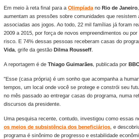
Em meio à reta final para a
Olimpíada
no
Rio de Janeiro
aumentam as pressões sobre comunidades que resistem a
associadas aos jogos. Ao todo, 22 mil famílias já foram r
2009 a 2015, por força de novos empreendimentos ou por
risco. E 74% dessas pessoas receberam casas do prog
Vida
, grife da gestão
Dilma Rousseff
.
A reportagem é de
Thiago Guimarães
, publicada por
BBC
"Esse (casa própria) é um sonho que acompanha a humani
tempos, um local onde você se protege e constrói seu futu
no mês passado ao entregar casas do programa, numa ref
discursos da presidente.
Uma pesquisa recente, contudo, investigou como essas 
os meios de subsistência dos beneficiários
, e descobr
programa é sinônimo de progresso e estabilidade econômi