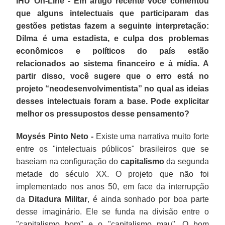
IHU On-Line - Em artigo recente você comentou
que alguns intelectuais que participaram das
gestões petistas fazem a seguinte interpretação:
Dilma é uma estadista, e culpa dos problemas
econômicos e políticos do país estão
relacionados ao sistema financeiro e à mídia. A
partir disso, você sugere que o erro está no
projeto “neodesenvolvimentista” no qual as ideias
desses intelectuais foram a base. Pode explicitar
melhor os pressupostos desse pensamento?
Moysés Pinto Neto -
Existe uma narrativa muito forte
entre os "intelectuais públicos" brasileiros que se
baseiam na configuração do
capitalismo
da segunda
metade do século XX. O projeto que não foi
implementado nos anos 50, em face da interrupção
da
Ditadura Militar
, é ainda sonhado por boa parte
desse imaginário. Ele se funda na divisão entre o
"capitalismo bom" e o "capitalismo mau". O bom