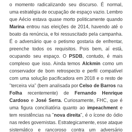
o momento radicalizando seu discurso. É normal,
uma estratégia de ocupação de espaço vazio. Lembro
que Aécio estava quase morto politicamente quando
Marina
entrou nas eleições de 2014, havendo até o
boato da renúncia, e foi ressuscitado pela campanha.
É o adversário que o petismo gostaria de enfrentar,
preenche todos os requisitos. Pois bem, aí está,
ocupando seu espaço. O
PSDB
, contudo, é mais
complexo que isso. Ainda temos
Alckmin
como um
conservador de bom retrospecto e perfil compatível
com uma solução pacificadora em 2018 e o resto de
"terceira via" (bem analisada por
Celso de Barros
na
Folha
recentemente) de
Fernando Henrique
Cardoso
e
José Serra.
Curiosamente, FHC, que é
uma figura conciliatória quanto ao
impeachment
e
tem resistências na "
nova direita
", é o ícone do ódio
nas redes governistas. Estrategicamente, esse ataque
sistemático e rancoroso contra um adversário