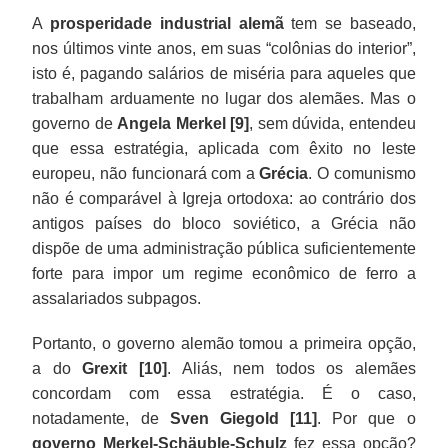
A
prosperidade industrial alemã
tem se baseado,
nos últimos vinte anos, em suas “colônias do interior”,
isto é, pagando salários de miséria para aqueles que
trabalham arduamente no lugar dos alemães. Mas o
governo de
Angela Merkel [9]
, sem dúvida, entendeu
que essa estratégia, aplicada com êxito no leste
europeu, não funcionará com a
Grécia
. O comunismo
não é comparável à Igreja ortodoxa: ao contrário dos
antigos países do bloco soviético, a Grécia não
dispõe de uma administração pública suficientemente
forte para impor um regime econômico de ferro a
assalariados subpagos.
Portanto, o governo alemão tomou a primeira opção,
a do
Grexit [10]
. Aliás, nem todos os alemães
concordam com essa estratégia. É o caso,
notadamente, de
Sven Giegold [11]
. Por que o
governo Merkel-Schäuble-Schulz
fez essa opção?