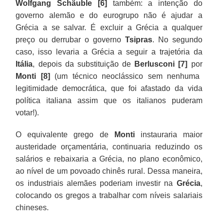
Wolfgang Schäuble [6]
também: a intenção do
governo alemão e do eurogrupo não é ajudar a
Grécia a se salvar. É excluir a Grécia a qualquer
preço ou derrubar o governo
Tsipras
. No segundo
caso, isso levaria a Grécia a seguir a trajetória da
Itália
, depois da substituição de
Berlusconi [7]
por
Monti [8]
(um técnico neoclássico sem nenhuma
legitimidade democrática, que foi afastado da vida
política italiana assim que os italianos puderam
votar!).
O equivalente grego de
Monti
instauraria maior
austeridade orçamentária, continuaria reduzindo os
salários e rebaixaria a Grécia, no plano econômico,
ao nível de um povoado chinês rural. Dessa maneira,
os industriais alemães poderiam investir na
Grécia
,
colocando os gregos a trabalhar com níveis salariais
chineses.