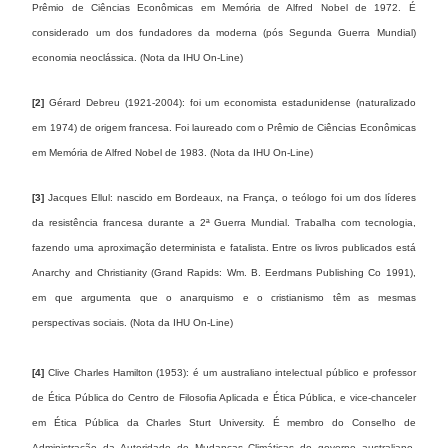
Prêmio de Ciências Econômicas em Memória de Alfred Nobel de 1972. É
considerado um dos fundadores da moderna (pós Segunda Guerra Mundial)
economia neoclássica. (Nota da IHU On-Line)
[2]
Gérard Debreu (1921-2004): foi um economista estadunidense (naturalizado
em 1974) de origem francesa. Foi laureado com o Prêmio de Ciências Econômicas
em Memória de Alfred Nobel de 1983. (Nota da IHU On-Line)
[3]
Jacques Ellul: nascido em Bordeaux, na França, o teólogo foi um dos líderes
da resistência francesa durante a 2ª Guerra Mundial. Trabalha com tecnologia,
fazendo uma aproximação determinista e fatalista. Entre os livros publicados está
Anarchy and Christianity (Grand Rapids: Wm. B. Eerdmans Publishing Co 1991),
em que argumenta que o anarquismo e o cristianismo têm as mesmas
perspectivas sociais. (Nota da IHU On-Line)
[4]
Clive Charles Hamilton (1953): é um australiano intelectual público e professor
de Ética Pública do Centro de Filosofia Aplicada e Ética Pública, e vice-chanceler
em Ética Pública da Charles Sturt University. É membro do Conselho de
Administração da Autoridade de Mudanças Climáticas do governo australiano,