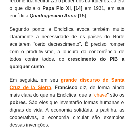
recomenda neutralizar o poder dos banqueiros. Já era
o que dizia o
Papa Pio XI
,
[14]
em 1931, em sua
encíclica
Quadragesimo Anno
[15]
.
Segundo ponto: a Encíclica evoca também muito
claramente a necessidade de os países do Norte
aceitarem “certo decrescimento”. É preciso romper
com o produtivismo, a loucura da concorrência de
todos contra todos, do
crescimento do PIB
a
qualquer custo
.
Em seguida, em seu
grande discurso de Santa
Cruz de la Sierra
,
Francisco
diz, de forma ainda
mais clara do que na Encíclica, que a “
chave
” são os
pobres
. São eles que inventarão formas humanas e
dignas de vida. A economia solidária, a partilha, as
cooperativas, a economia circular são exemplos
dessas invenções.