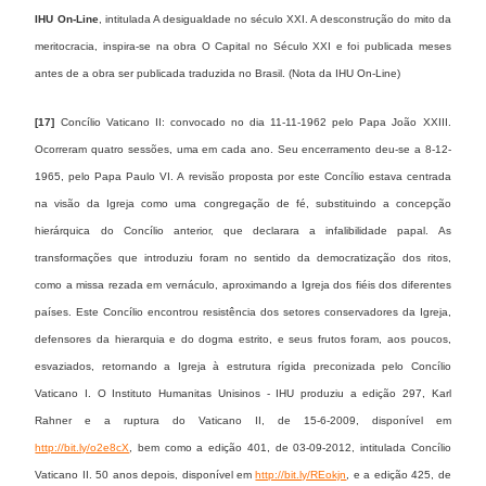
IHU On-Line
, intitulada A desigualdade no século XXI. A desconstrução do mito da
meritocracia, inspira-se na obra O Capital no Século XXI e foi publicada meses
antes de a obra ser publicada traduzida no Brasil. (Nota da IHU On-Line)
[17]
Concílio Vaticano II: convocado no dia 11-11-1962 pelo Papa João XXIII.
Ocorreram quatro sessões, uma em cada ano. Seu encerramento deu-se a 8-12-
1965, pelo Papa Paulo VI. A revisão proposta por este Concílio estava centrada
na visão da Igreja como uma congregação de fé, substituindo a concepção
hierárquica do Concílio anterior, que declarara a infalibilidade papal. As
transformações que introduziu foram no sentido da democratização dos ritos,
como a missa rezada em vernáculo, aproximando a Igreja dos fiéis dos diferentes
países. Este Concílio encontrou resistência dos setores conservadores da Igreja,
defensores da hierarquia e do dogma estrito, e seus frutos foram, aos poucos,
esvaziados, retornando a Igreja à estrutura rígida preconizada pelo Concílio
Vaticano I. O Instituto Humanitas Unisinos - IHU produziu a edição 297, Karl
Rahner e a ruptura do Vaticano II, de 15-6-2009, disponível em
http://bit.ly/o2e8cX
, bem como a edição 401, de 03-09-2012, intitulada Concílio
Vaticano II. 50 anos depois, disponível em
http://bit.ly/REokjn
, e a edição 425, de