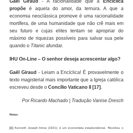
Gaël Giraud
- A racionalidade que a
Encíclica
propõe
é aquela do amor, da ternura. A que a
economia neoclássica promove é uma racionalidade
mortífera, de uma humanidade que não crê mais em
seu futuro e cujas elites tentam se apropriar do
máximo de riquezas possíveis para salvar sua pele
quando o
Titanic
afundar.
IHU On-Line – O senhor deseja acrescentar algo?
Gaël Giraud
- Leiam a Encíclica! É provavelmente o
texto magisterial mais importante que a Igreja católica
escreveu desde o
Concílio Vaticano II [17]
.
Por Ricardo Machado | Tradução Vanise Dresch
Notas
:
[1]
Kenneth Joseph Arrow (1921): é um economista estadunidense. Recebeu o