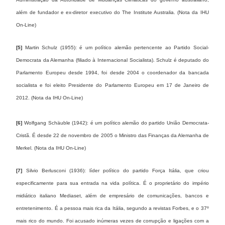
além de fundador e ex-diretor executivo do The Institute Australia. (Nota da IHU
On-Line)
[5]
Martin Schulz (1955): é um político alemão pertencente ao Partido Social-
Democrata da Alemanha (filiado à Internacional Socialista). Schulz é deputado do
Parlamento Europeu desde 1994, foi desde 2004 o coordenador da bancada
socialista e foi eleito Presidente do Parlamento Europeu em 17 de Janeiro de
2012. (Nota da IHU On-Line)
[6]
Wolfgang Schäuble (1942): é um político alemão do partido União Democrata-
Cristã. É desde 22 de novembro de 2005 o Ministro das Finanças da Alemanha de
Merkel. (Nota da IHU On-Line)
[7]
Silvio Berlusconi (1936): líder político do partido Força Itália, que criou
especificamente para sua entrada na vida política. É o proprietário do império
midiático italiano Mediaset, além de empresário de comunicações, bancos e
entretenimento. É a pessoa mais rica da Itália, segundo a revistas Forbes, e o 37º
mais rico do mundo. Foi acusado inúmeras vezes de corrupção e ligações com a