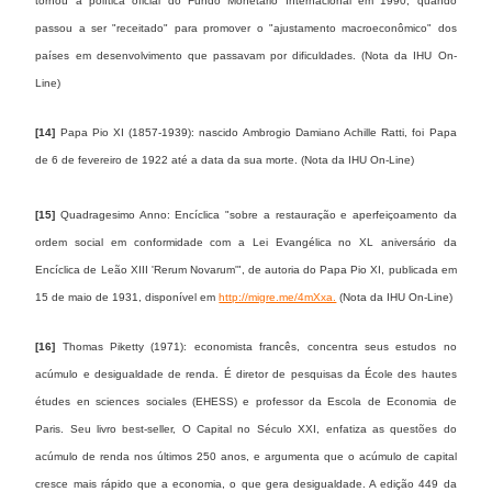
tornou a política oficial do Fundo Monetário Internacional em 1990, quando
passou a ser "receitado" para promover o "ajustamento macroeconômico" dos
países em desenvolvimento que passavam por dificuldades. (Nota da IHU On-
Line)
[14]
Papa Pio XI (1857-1939): nascido Ambrogio Damiano Achille Ratti, foi Papa
de 6 de fevereiro de 1922 até a data da sua morte. (Nota da IHU On-Line)
[15]
Quadragesimo Anno: Encíclica "sobre a restauração e aperfeiçoamento da
ordem social em conformidade com a Lei Evangélica no XL aniversário da
Encíclica de Leão XIII 'Rerum Novarum'", de autoria do Papa Pio XI, publicada em
15 de maio de 1931, disponível em
http://migre.me/4mXxa.
(Nota da IHU On-Line)
[16]
Thomas Piketty (1971): economista francês, concentra seus estudos no
acúmulo e desigualdade de renda. É diretor de pesquisas da École des hautes
études en sciences sociales (EHESS) e professor da Escola de Economia de
Paris. Seu livro best-seller, O Capital no Século XXI, enfatiza as questões do
acúmulo de renda nos últimos 250 anos, e argumenta que o acúmulo de capital
cresce mais rápido que a economia, o que gera desigualdade. A edição 449 da