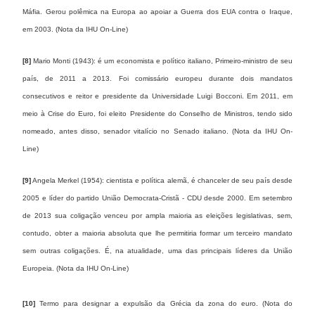
Máfia. Gerou polêmica na Europa ao apoiar a Guerra dos EUA contra o Iraque,
em 2003. (Nota da IHU On-Line)
[8]
Mario Monti (1943): é um economista e político italiano, Primeiro-ministro de seu
país, de 2011 a 2013. Foi comissário europeu durante dois mandatos
consecutivos e reitor e presidente da Universidade Luigi Bocconi. Em 2011, em
meio à Crise do Euro, foi eleito Presidente do Conselho de Ministros, tendo sido
nomeado, antes disso, senador vitalício no Senado italiano. (Nota da IHU On-
Line)
[9]
Angela Merkel (1954): cientista e política alemã, é chanceler de seu país desde
2005 e líder do partido União Democrata-Cristã - CDU desde 2000. Em setembro
de 2013 sua coligação venceu por ampla maioria as eleições legislativas, sem,
contudo, obter a maioria absoluta que lhe permitiria formar um terceiro mandato
sem outras coligações. É, na atualidade, uma das principais líderes da União
Europeia. (Nota da IHU On-Line)
[10]
Termo para designar a expulsão da Grécia da zona do euro. (Nota do