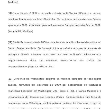
Tradutor)
[11]
Sven Giegold (1969): é um político alemão pela Aliança 90/Verdes e um dos
membros fundadores da Attac Alemanha. Ele se tornou um membro dos Verdes
apenas em 2008, e foi eleito para o Parlamento Europeu nas eleições de 2009.
(Nota da IHU On-Line)
[12]
Cecile Renouard: desde 2006 ensina ética social e filosofia moral e política no
Centro Sèvres, em Paris. De formação inicial econômica e comercial, estudos de
teologia e filosofia a levaram a escrever uma tese de filosofia política sobre a
responsabilidade ética das empresas multinacionais nos países em
desenvolvimento. (Nota da IHU On-Line)
[13]
Consenso de Washington: conjunto de medidas composto por dez regras
básicas, formulado em novembro de 1989 por economistas de instituições
financeiras baseadas em Washington D.C., como o FMI, o Banco Mundial e o
Departamento do Tesouro dos Estados Unidos, fundamentadas num texto do
economista John Williamson, do International Institute for Economy, e que se