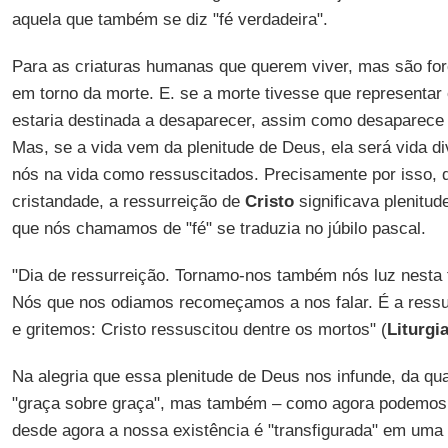
aquela que também se diz "fé verdadeira".
Para as criaturas humanas que querem viver, mas são for
em torno da morte. E. se a morte tivesse que representar o
estaria destinada a desaparecer, assim como desaparece a
Mas, se a vida vem da plenitude de Deus, ela será vida d
nós na vida como ressuscitados. Precisamente por isso, d
cristandade, a ressurreição de
Cristo
significava plenitud
que nós chamamos de "fé" se traduzia no júbilo pascal.
"Dia de ressurreição. Tornamo-nos também nós luz nesta 
Nós que nos odiamos recomeçamos a nos falar. É a ressu
e gritemos: Cristo ressuscitou dentre os mortos" (
Liturgi
Na alegria que essa plenitude de Deus nos infunde, da q
"graça sobre graça", mas também – como agora podemos d
desde agora a nossa existência é "transfigurada" em uma vi