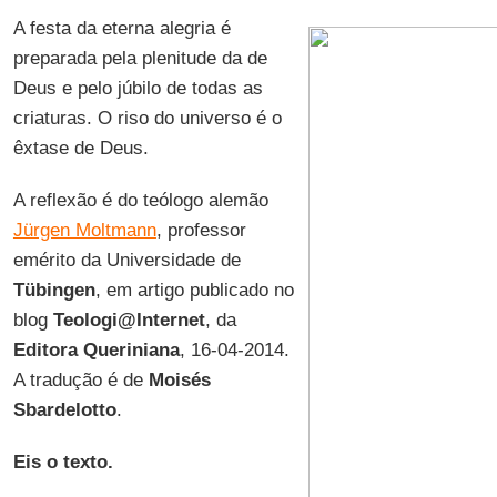
A festa da eterna alegria é
preparada pela plenitude da de
Deus e pelo júbilo de todas as
criaturas. O riso do universo é o
êxtase de Deus.
A reflexão é do teólogo alemão
Jürgen Moltmann
, professor
emérito da Universidade de
Tübingen
, em artigo publicado no
blog
Teologi@Internet
, da
Editora Queriniana
, 16-04-2014.
A tradução é de
Moisés
Sbardelotto
.
Eis o texto.