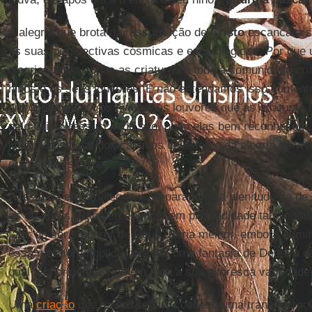
A alegria que brota da ressurreição de
Cristo
escancara s
as suas perspectivas cósmicas e escatológicas. Por que
alegria eterna, todas as criaturas e toda a comunidade cr
hinos e os seus louvores. E não entendamos isso somen
antropomórficos: os hinos e os louvores que as criatura
pelo Cristo ressuscitado são, quão elas bem reconhecem
liturgia cósmica, dos cânticos celestes e da alegria de vi
outros seres vivos.
A festa da eterna alegria é preparada pela plenitude da de
as criaturas. Não percebemos em profundidade tal plenit
falar do ser e querer de Deus. Seria melhor, embora admit
essa metáfora implica, falar de uma fantasia de Deus, a d
qual tem origem a vida em toda a sua pitoresca variedade
Uma
criação
que, como se viu, conhece uma transfiguração