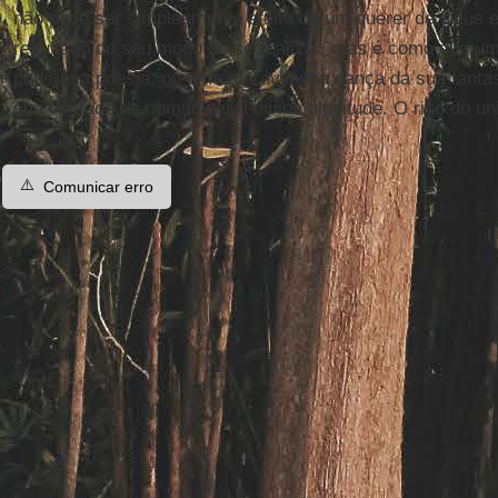
não pode ser simplesmente efeito de um querer de Deu
resultado do seu modo de se realizar, mas é como que um
poderosa poesia, ou uma maravilhosa dança da sua fanta
sua vontade de comunicar a divina plenitude. O riso do u
⚠️
Comunicar erro