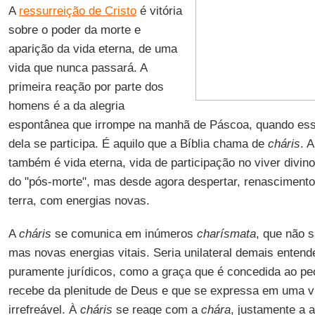
A
ressurreição de Cristo
é vitória
sobre o poder da morte e
aparição da vida eterna, de uma
vida que nunca passará. A
primeira reação por parte dos
homens é a da alegria
espontânea que irrompe na manhã de Páscoa, quando essa
dela se participa. É aquilo que a Bíblia chama de
cháris
. 
também é vida eterna, vida de participação no viver divin
do "pós-morte", mas desde agora despertar, renascimento,
terra, com energias novas.
A
cháris
se comunica em inúmeros
charísmata
, que não 
mas novas energias vitais. Seria unilateral demais enten
puramente jurídicos, como a graça que é concedida ao p
recebe da plenitude de Deus e que se expressa em uma vit
irrefreável. À
cháris
se reage com a
chára
, justamente a a