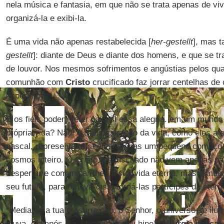
nela música e fantasia, em que não se trata apenas de v
organizá-la e exibi-la.
É uma vida não apenas restabelecida [
her-gestellt
], mas 
gestellt
]: diante de Deus e diante dos homens, e que se 
de louvor. Nos mesmos sofrimentos e angústias pelos qua
comunhão com
Cristo
crucificado faz jorrar centelhas de
esperança.
E os fiéis podem reter para si essa alegria. em um mundo h
própria vida? Não! A transfiguração da vida, como eles a 
pascal, representa para eles apenas um pequeno começo 
cosmos inteiro. O Cristo ressuscitado não vem apenas pa
despertar e comunicar-lhes a sua vida eterna, mas também
seu futuro, para renová-las e torná-las partícipes da etern
"Mediante a tua ressurreição, ó Senhor, o universo se ilum
louva, dia após dia a ti eleva o seu hino" (
Liturgia pascal