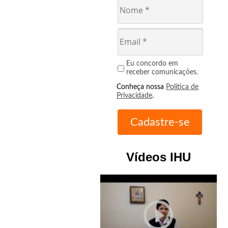
Eu concordo em
receber comunicações.
Conheça nossa
Política de
Privacidade
.
Vídeos IHU
play_circle_outline