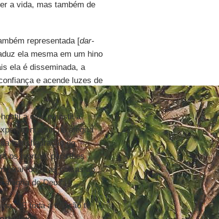
iver a vida, mas também de
também representada [
dar-
traduz ela mesma em um hino
is ela é disseminada, a
 confiança e acende luzes de
ostil a eles e hostil à
experimentaram na alegria
da transfiguração do
ra os mortos, para lhes
 atrai todas as coisas ao
a alegria de Deus:
ina... E toda a criação te
 ortodoxa
).