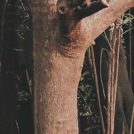
s e nem mesmo apenas um
 grandioso cântico, ou uma
sia, em que se expressa a
niverso é o êxtase de Deus.