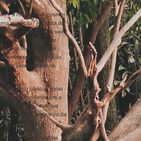
obre a redenção do cosmos
 uma redenção? Na festa da
iatural devem cantar os seus
te em termos meramente
s humanas elevam a Deus
, somente um fraco eco da
ver que sobe de todos os
 Deus e pelo júbilo de todas
ude quando nos limitamos a
indo todos os limites que
a sua imaginação criativa da
.
 e glorificação próprias