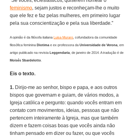
“Se vocês, eclesiásticos, quiserem nomear o
feminismo
, sejam justos e reconheçam-lhe o muito
que ele fez e faz pelas mulheres, em primeiro lugar
pela sua conscientização e pela sua liberdade.”
A opinião é da filósofa italiana
Luisa Muraro
, cofundadora da comunidade
filosófica feminina
Diotima
e ex-professora da
Universidade de Verona
, em
artigo publicado na revista
Leggendaria
, de janeiro de 2014. A tradução é de
Moisés Sbardelotto
.
Eis o texto.
1.
Dirijo-me ao senhor, bispo e papa, e aos outros
bispos que governam e guiam, de vários modos, a
Igreja católica e pergunto: quando vocês entram em
contato com movimentos, ideias, pessoas que não
pertencem inteiramente à Igreja, mas que também
dizem e fazem coisas boas que vocês ainda não
tinham pensado em dizer ou fazer, ou que vocês