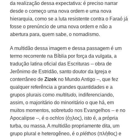
da realização dessa expectativa: é preciso narrar
desde o começo uma nova ordem e uma nova
hierarquia, como se a luta resistente contra o Faraó já
fosse o prenúncio de uma nova ordem e não a
abertura para, quem sabe, o nomadismo.
A multidão dessa imagem e dessa passagem é um
termo recorrente na Bíblia por força da vulgata, a
tradução latina oficial das Escrituras -- obra de
Jerônimo de Estridão, santo doutor da Igreja e
conterrâneo de
Zizek
no Mundo Antigo --, que fez
qualquer referência a grandes quantidades e a
grupos plurais como
multitudo,
indiferenciando,
assim, o majoritário do minoritário o que há, em
muitos momentos, sobretudo nos Evangelhos -- e no
Apocalipse --, é o
ochlos
(όχλος), isto é, a própria
turba, ou massa. A multidão propriamente dita, um
grupo plural e heterogêneo, é o
pléthos
(πλήθος) e