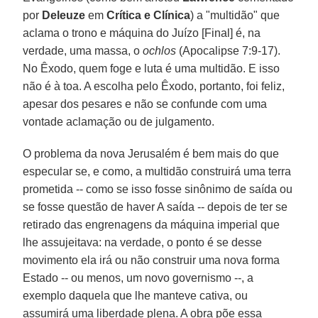
por
Deleuze
em
Crítica e Clínica
) a "multidão" que
aclama o trono e máquina do Juízo [Final] é, na
verdade, uma massa, o
ochlos
(Apocalipse 7:9-17).
No Êxodo, quem foge e luta é uma multidão. E isso
não é à toa. A escolha pelo Êxodo, portanto, foi feliz,
apesar dos pesares e não se confunde com uma
vontade aclamação ou de julgamento.
O problema da nova Jerusalém é bem mais do que
especular se, e como, a multidão construirá uma terra
prometida -- como se isso fosse sinônimo de saída ou
se fosse questão de haver A saída -- depois de ter se
retirado das engrenagens da máquina imperial que
lhe assujeitava: na verdade, o ponto é se desse
movimento ela irá ou não construir uma nova forma
Estado -- ou menos, um novo governismo --, a
exemplo daquela que lhe manteve cativa, ou
assumirá uma liberdade plena. A obra põe essa