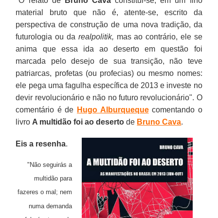
"O relato de
Bruno Cava
constitui-se, em um fino
material bruto que não é, atente-se, escrito da
perspectiva de construção de uma nova tradição, da
futurologia ou da
realpolitik,
mas ao contrário, ele se
anima que essa ida ao deserto em questão foi
marcada pelo desejo de sua transição, não teve
patriarcas, profetas (ou profecias) ou mesmo nomes:
ele pega uma fagulha específica de 2013 e investe no
devir revolucionário e não no futuro revolucionário". O
comentário é de
Hugo Alburqueque
comentando o
livro
A multidão foi ao deserto
de
Bruno Cava
.
Eis a resenha
.
"Não seguirás a
multidão para
fazeres o mal; nem
numa demanda