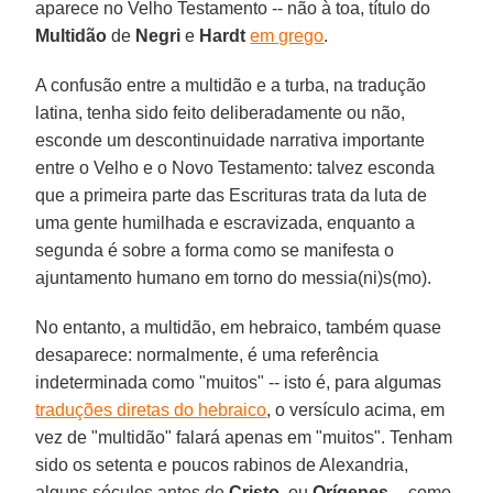
aparece no Velho Testamento -- não à toa, título do
Multidão
de
Negri
e
Hardt
em grego
.
A confusão entre a multidão e a turba, na tradução
latina, tenha sido feito deliberadamente ou não,
esconde um descontinuidade narrativa importante
entre o Velho e o Novo Testamento: talvez esconda
que a primeira parte das Escrituras trata da luta de
uma gente humilhada e escravizada, enquanto a
segunda é sobre a forma como se manifesta o
ajuntamento humano em torno do messia(ni)s(mo).
No entanto, a multidão, em hebraico, também quase
desaparece: normalmente, é uma referência
indeterminada como "muitos" -- isto é, para algumas
traduções diretas do hebraico
, o versículo acima, em
vez de "multidão" falará apenas em "muitos". Tenham
sido os setenta e poucos rabinos de Alexandria,
alguns séculos antes de
Cristo,
ou
Orígenes
-- como