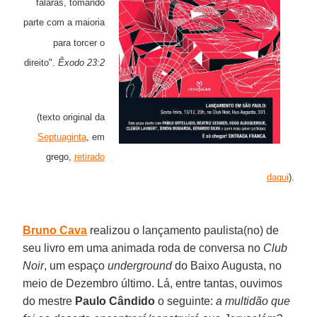
falarás, tomando
parte com a maioria
para torcer o
direito".
Êxodo
23:2
(texto original da
Septuaginta
, em
grego,
retirado
daqui
).
Bruno Cava
realizou o lançamento paulista(no) de
seu livro em uma animada roda de conversa no
Club
Noir
, um espaço
underground
do Baixo Augusta, no
meio de Dezembro último. Lá, entre tantas, ouvimos
do mestre
Paulo Cândido
o seguinte:
a multidão que