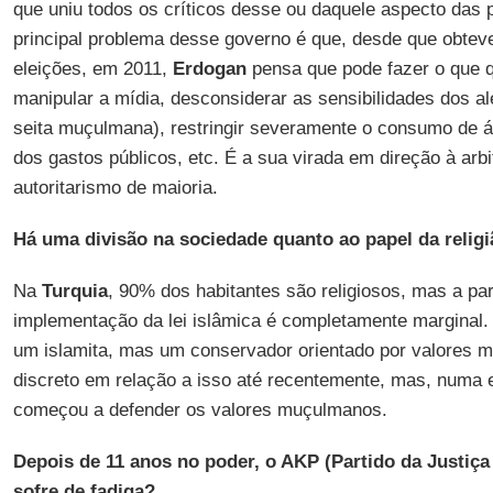
que uniu todos os críticos desse ou daquele aspecto das p
principal problema desse governo é que, desde que obtev
eleições, em 2011,
Erdogan
pensa que pode fazer o que qu
manipular a mídia, desconsiderar as sensibilidades dos 
seita muçulmana), restringir severamente o consumo de álc
dos gastos públicos, etc. É a sua virada em direção à arbi
autoritarismo de maioria.
Há uma divisão na sociedade quanto ao papel da relig
Na
Turquia
, 90% dos habitantes são religiosos, mas a pa
implementação da lei islâmica é completamente marginal.
um islamita, mas um conservador orientado por valores 
discreto em relação a isso até recentemente, mas, numa 
começou a defender os valores muçulmanos.
Depois de 11 anos no poder, o AKP (Partido da Justiç
sofre de fadiga?