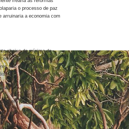
mente frearia as reformas
solaparia o processo de paz
e arruinaria a economia com
nto abaixo do mínimo de
cessou a violência, eles
dores são obviamente os
is.
mica?
ocais, em março.