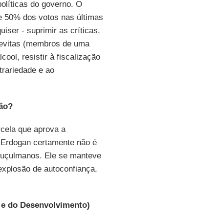
olíticas do governo. O
e 50% dos votos nas últimas
iser - suprimir as críticas,
alevitas (membros de uma
ool, resistir à fiscalização
trariedade e ao
ião?
rcela que aprova a
 Erdogan certamente não é
muçulmanos. Ele se manteve
explosão de autoconfiança,
a e do Desenvolvimento)