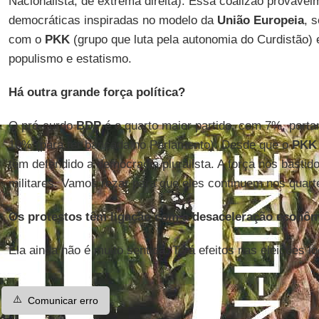
Nacionalista, de extrema direita). Essa coalizão provavel
democráticas inspiradas no modelo da
União Europeia
, 
com o
PKK
(grupo que luta pela autonomia do Curdistão) 
populismo e estatismo.
Há outra grande força política?
O pró-curdo
BDP
é o quarto maior partido, com 7%, porta
10% (para ter bancada no Parlamento). Desde que o
PKK
têm defendido a democracia pluralista. A força nos basti
militares. Vamos rezar para que eles continuem nos quarté
Os protestos têm ligação com a desaceleração econô
Ela ainda não é muito sentida. Terá efeitos nas eleições l
⚠️
Comunicar erro