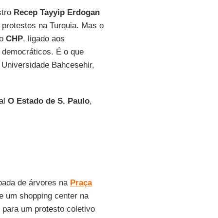
stro
Recep Tayyip Erdogan
s protestos na Turquia. Mas o
 o
CHP
, ligado aos
s democráticos. É o que
a Universidade Bahcesehir,
nal
O Estado de S. Paulo
,
bada de árvores na
Praça
 e um shopping center na
 para um protesto coletivo