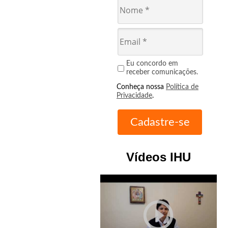
Eu concordo em
receber comunicações.
Conheça nossa
Política de
Privacidade
.
Vídeos IHU
play_circle_outline