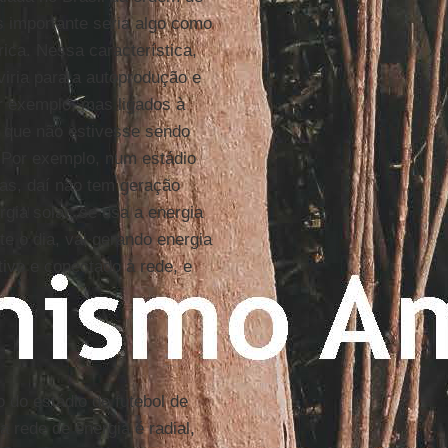
 importante seria algo como
ica. Nessa característica,
viria para a autoprodução e
or exemplo, mas ligados à
m que não estivesse sendo
. Por exemplo, num estádio
nas, daí não tem geração
rgia solar, se usa a energia
e o dia, vai gerando energia
tivo e conectado à rede, e
do estádio de futebol de
a rede de energia é radial,