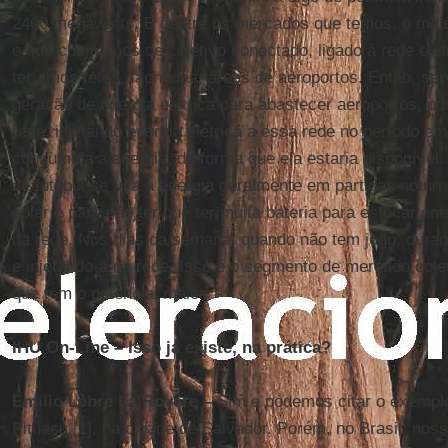
2400 megawatts. E dentre os mercados que temos, o mais
o que chamamos de coletivo conectado, ligado à rede elétr
teríamos tetos, fachadas, áreas de aeroportos. Então, ser
geração de energia elétrica para abastecer aeroportos, p
rede, injetando energia elétrica a essa rede no período e
consumida a energia, de forma que ela estaria disponível
de futebol se usa a energia geralmente em partidas notur
solar e para não ter que ter muita bateria para estocar ene
da rede. Nos dias da semana, quando não tem jogo, durant
e injetando-a na rede. Isso é o segmento de mercado cole
que tem o potencial maior.
IHU On-Line – Isso já existe, na prática?
Emilio Lèbre La Rovere –
Sim e podemos citar o exemplo 
Pituaçu [1], na cidade de Salvador. Porém, no Brasil, noss