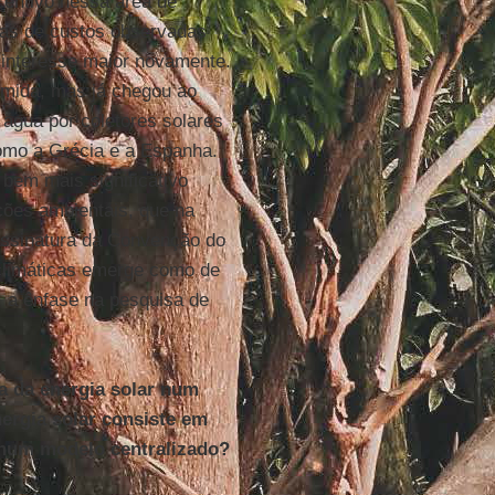
ncentivo nessa área de
das de custos observadas
 interesse maior novamente.
ímida, mas já chegou ao
água por coletores solares
omo a Grécia e a Espanha.
 bem mais significativo
ões ambientais, que na
assinatura da Convenção do
climáticas emerge como de
 a ênfase na pesquisa de
ca da energia solar num
ergia solar consiste em
 num modelo centralizado?