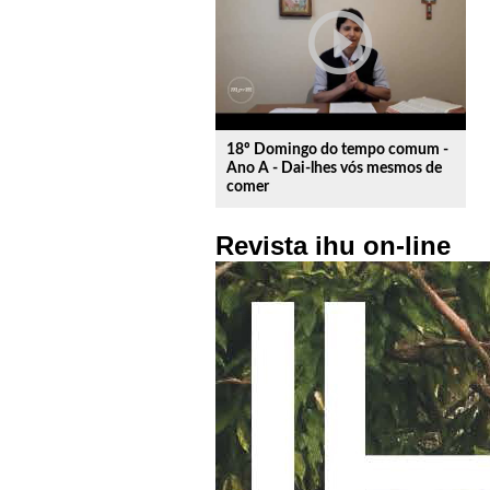
play_circle_outline
18º Domingo do tempo comum -
Ano A - Dai-lhes vós mesmos de
comer
Revista ihu on-line