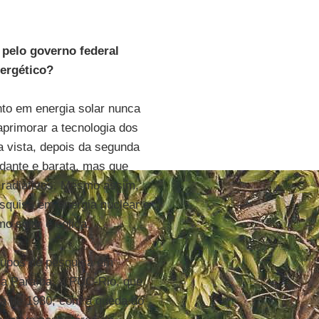
 pelo governo federal
ergético?
nto em energia solar nunca
primorar a tecnologia dos
a vista, depois da segunda
dante e barata, mas que
s radiativos. Mesmo assim,
squisa em energia nuclear e
o solar e eólica.
grupos de pesquisa em
da Paraíba, a PUC-Rio, que
da de 1980, com a queda do