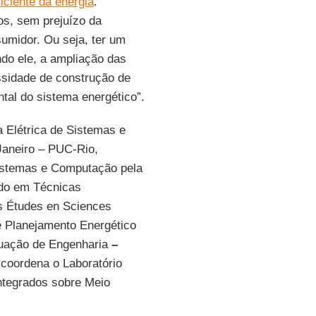
iciente da energia
.
os, sem prejuízo da
sumidor. Ou seja, ter um
do ele, a ampliação das
essidade de construção de
tal do sistema energético”.
 Elétrica de Sistemas e
 Janeiro – PUC-Rio,
istemas e Computação pela
ado em Técnicas
s Études en Sciences
e Planejamento Energético
duação de Engenharia
–
coordena o Laboratório
Integrados sobre Meio