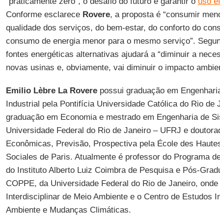
“praticamente zero”, o desafio do futuro é garantir o
uso ef
Conforme esclarece
Rovere
, a proposta é “consumir men
qualidade dos serviços, do bem-estar, do conforto do con
consumo de energia menor para o mesmo serviço”. Segun
fontes energéticas alternativas ajudará a “diminuir a nec
novas usinas e, obviamente, vai diminuir o impacto ambien
Emilio Lèbre La Rovere
possui graduação em Engenharia
Industrial pela Pontifícia Universidade Católica do Rio de
graduação em Economia e mestrado em Engenharia de S
Universidade Federal do Rio de Janeiro – UFRJ e doutor
Econômicas, Previsão, Prospectiva pela École des Haute
Sociales de Paris. Atualmente é professor do Programa d
do Instituto Alberto Luiz Coimbra de Pesquisa e Pós-Gra
COPPE, da Universidade Federal do Rio de Janeiro, onde 
Interdisciplinar de Meio Ambiente e o Centro de Estudos 
Ambiente e Mudanças Climáticas.