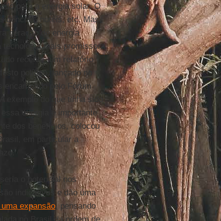
do para a energia solar. O
sidências, hotéis, etc. Mas
ra geração de energia
 a tecnologia mais promissora
do recente, um relatório
esto político, lançado no
ois encampado pelo Fórum
 A exemplo do que tinha sido
e essa energia é importante
nte dos benefícios, colocou
rasil, em particular a
razo.
seria o potencial nos
são indicativos e dão uma
 uma expansão
, pensando
alada no Brasil da ordem de