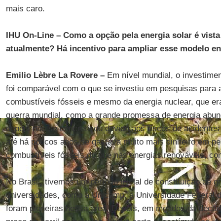
mais caro.
IHU On-Line
–
Como a opção pela energia solar é vista
atualmente? Há incentivo para ampliar esse modelo en
Emilio Lèbre La Rovere –
Em nível mundial, o investime
foi comparável com o que se investiu em pesquisas para a
combustíveis fósseis e mesmo da energia nuclear, que er
guerra mundial, como a grande promessa de energia abun
depois não se concretizou devido aos riscos de acidente
até há poucos anos se gastava muito mais dinheiro em pe
combustíveis fósseis do que nas energias renováveis, com
No Brasil, tivemos um período inicial de constituição de 
universidades, como a Unicamp, a Universidade Federal 
foram pioneiras nessa área. Depois, em meados da déca