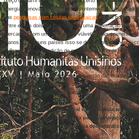
preço do barril do petróleo, houve certo desestímulo ao i
energias renováveis. Só mais recentemente, com as que
nas
pesquisas com células fotovoltaicas
, é que houve um
Entre esses dois períodos, houve uma penetração ainda t
mercado
–
com uma tecnologia viável
–
o aquecimento de 
planos. Em alguns países isso se deu mais fortemente, c
O Brasil já teria condição de ocupar um nicho de mercado
nessa área. Mais recentemente, em função das preocupaç
década de 1990 foram crescendo, depois da Rio-92 e da 
Clima, e também à medida que a questão das mudanças 
grande importância e o risco dessas mudanças se agrava,
energia solar voltou a ser prioritária.
IHU On-Line
–
Qual o potencial e a eficiência energéti
país como o Brasil? A proposta para a ampliação da en
investir em um modelo de energia descentralizado ou