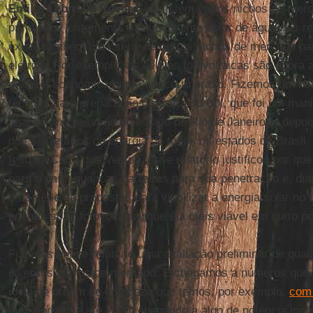
Emilio Lèbre La Rovere –
Existem vários nichos de merca
principal é justamente o aquecimento solar de água nas re
existe também uma série de outros nichos de mercado pa
elétrica. Por exemplo, as células fotovoltaicas são agora
e viável economicamente em curto prazo. Fizemos um estu
técnico, para preparação da Carta do Sol, que foi um manif
final do ano passado no estado do Rio de Janeiro, e dep
dos secretários de energia de todos os estados do Brasil.
feito na Carta dos Ventos, esse relatório justificou por qu
para o país, quais as barreiras para sua penetração e, dia
uma série de propostas para viabilizar a energia solar no B
energia solar fotovoltaica, que é a mais viável em curto p
Fizemos nesse relatório uma avaliação preliminar de qual 
diversos nichos de mercado. E chegamos a números que 
ideia de ordem de grandeza que temos, por exemplo,
com
num horizonte até 2020, chegando a algo de potência inst