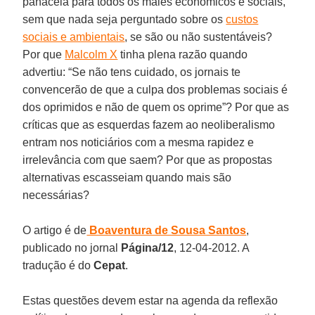
panaceia para todos os males econômicos e sociais,
sem que nada seja perguntado sobre os
custos
sociais e ambientais
, se são ou não sustentáveis?
Por que
Malcolm X
tinha plena razão quando
advertiu: “Se não tens cuidado, os jornais te
convencerão de que a culpa dos problemas sociais é
dos oprimidos e não de quem os oprime”? Por que as
críticas que as esquerdas fazem ao neoliberalismo
entram nos noticiários com a mesma rapidez e
irrelevância com que saem? Por que as propostas
alternativas escasseiam quando mais são
necessárias?
O artigo é de
Boaventura de Sousa Santos
,
publicado no jornal
Página/12
, 12-04-2012. A
tradução é do
Cepat
.
Estas questões devem estar na agenda da reflexão