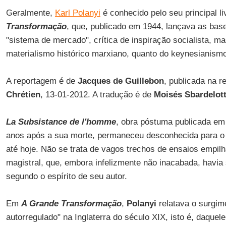
Geralmente,
Karl Polanyi
é conhecido pelo seu principal l
Transformação
, que, publicado em 1944, lançava as bas
"sistema de mercado", crítica de inspiração socialista, m
materialismo histórico marxiano, quanto do keynesianism
A reportagem é de
Jacques de Guillebon
, publicada na r
Chrétien
, 13-01-2012. A tradução é de
Moisés Sbardelot
La Subsistance de l'homme
, obra póstuma publicada em 
anos após a sua morte, permaneceu desconhecida para o p
até hoje. Não se trata de vagos trechos de ensaios empi
magistral, que, embora infelizmente não inacabada, havia 
segundo o espírito de seu autor.
Em
A Grande Transformação
,
Polanyi
relatava o surgi
autorregulado" na Inglaterra do século XIX, isto é, daqu