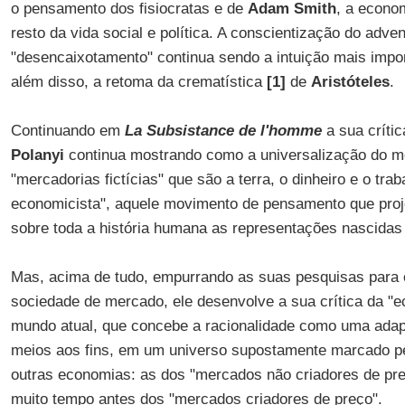
o pensamento dos fisiocratas e de
Adam Smith
, a econo
resto da vida social e política. A conscientização do adve
"desencaixotamento" continua sendo a intuição mais impo
além disso, a retoma da crematística
[1]
de
Aristóteles
.
Continuando em
La Subsistance de l'homme
a sua crítica
Polanyi
continua mostrando como a universalização do m
"mercadorias fictícias" que são a terra, o dinheiro e o trab
economicista", aquele movimento de pensamento que proj
sobre toda a história humana as representações nascida
Mas, acima de tudo, empurrando as suas pesquisas para 
sociedade de mercado, ele desenvolve a sua crítica da "e
mundo atual, que concebe a racionalidade como uma ada
meios aos fins, em um universo supostamente marcado pel
outras economias: as dos "mercados não criadores de preç
muito tempo antes dos "mercados criadores de preço".