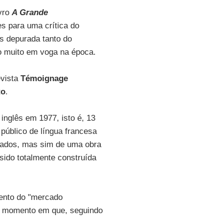
ivro
A Grande
es para uma crítica do
as depurada tanto do
o muito em voga na época.
evista
Témoignage
to
.
inglês em 1977, isto é, 13
úblico de língua francesa
lhados, mas sim de uma obra
sido totalmente construída
mento do "mercado
ele momento em que, seguindo