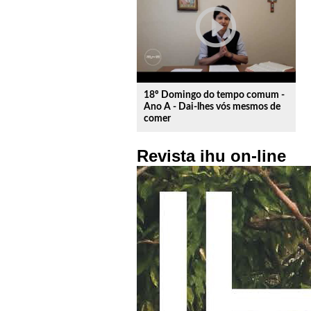
play_circle_outline
18º Domingo do tempo comum -
Ano A - Dai-lhes vós mesmos de
comer
Revista ihu on-line