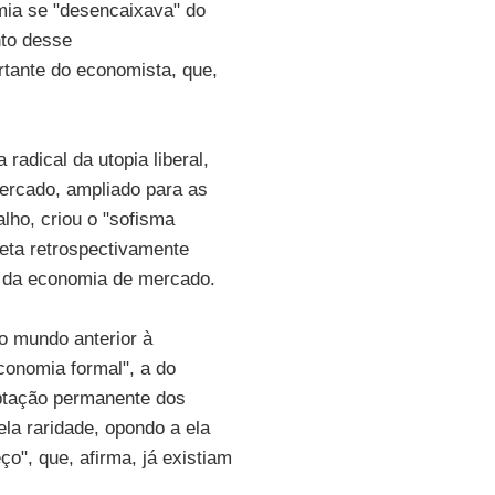
mia se "desencaixava" do
nto desse
rtante do economista, que,
 radical da utopia liberal,
ercado, ampliado para as
alho, criou o "sofisma
eta retrospectivamente
s da economia de mercado.
o mundo anterior à
conomia formal", a do
ptação permanente dos
a raridade, opondo a ela
o", que, afirma, já existiam