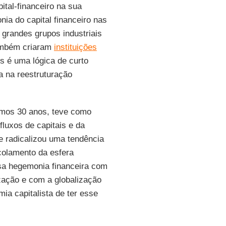
tal-financeiro na sua
ia do capital financeiro nas
s grandes grupos industriais
também criaram
instituições
es é uma lógica de curto
ca na reestruturação
timos 30 anos, teve como
fluxos de capitais e da
e radicalizou uma tendência
scolamento da esfera
ssa hegemonia financeira com
ização e com a globalização
ia capitalista de ter esse