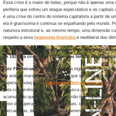
Essa crise é a maior de todas, porque não é apenas uma 
periferia que sofreu um ataque especulativo e os capitai
é uma crise do centro do sistema capitalista a partir de 
ela é gravíssima e continua se espalhando pelo mundo. Po
natureza estrutural e, ao mesmo tempo, uma dimensão cult
respeito a essa
hegemonia financeira
e neoliberal dos últ
IHU On-Line – Que espécie de paralelo nós poderíamos
de 1929 e a crise atual? O que elas têm de semelhança
Luiz Filgueiras –
A semelhança é a lógica mais geral da c
da análise marxista mais ampla, o que significa que esta 
superacumulação. O
sistema econômico capitalista
, empu
pela concorrência, no seu afã da busca pelo lucro, gera 
acumulação que o próprio sistema não tem capacidade de 
crise de superacumulação de capitais, que pode se mani
mercadorias, de máquinas e equipamentos, de papéis e, no 