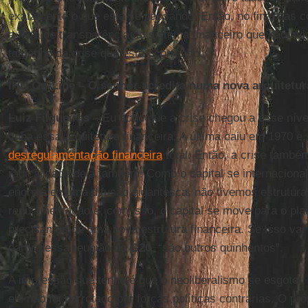
exatamente o que está se passando. Então, no final das co
a falta de transparência do sistema financeiro que não ev
tamanho da crise que está ocorrendo.
IHU On-Line – O senhor acredita numa nova arquitetur
Luiz Filgueiras –
Eu acho que a crise chegou a esse níve
tinha essa arquitetura financeira. A última caiu em 1970 e
desregulamentação financeira
total. Então, a crise também
radicalidade dela também. Como o capital se internaciona
enorme e numa difusão gigantesca, não tivemos estrutura
regulamentação e, com isso, o capital se move para o plan
precisamos de uma nova estrutura financeira. Se isso vai 
partir dessa reunião do
G20
, “são outros quinhentos”.
A impressão que tenho é que o neoliberalismo se esgotou p
ele não foi derrotado por forças políticas contrárias. O pr