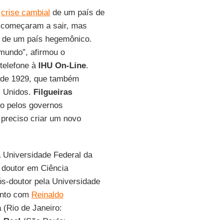
a
crise cambial
de um país de
is começaram a sair, mas
ir de um país hegemônico.
 mundo”, afirmou o
 telefone à
IHU On-Line
.
e de 1929, que também
s Unidos.
Filgueiras
ado pelos governos
 preciso criar um novo
 Universidade Federal da
 doutor em Ciência
s-doutor pela Universidade
Junto com
Reinaldo
a
(Rio de Janeiro: