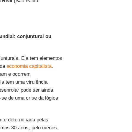
o Real
(São Paulo:
undial: conjuntural ou
junturais. Ela tem elementos
 da
economia capitalista
.
ram e ocorrem
la tem uma virulência
esenrolar pode ser ainda
-se de uma crise da lógica
nte determinada pelas
timos 30 anos, pelo menos.