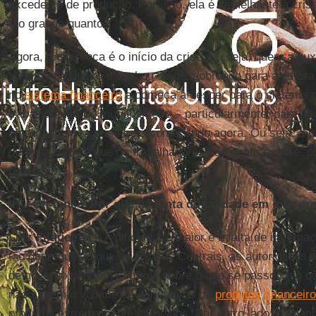
excedente de produção. Por isso, ela é semelhante à cris
tão grande quanto.
Agora, a diferença é o início da crise, ou seja, quem a p
sistema produtivo e acabou se desdobrando para a esfera 
no
sistema financeiro
e começa a descer para o sistema pr
trabalhadores do mundo inteiro – particularmente, para a
emergentes – a crise está começando agora. Ou seja, a p
durante 2009, é que os trabalhadores vão sentir a crise, p
produção.
IHU On-Line – Por que há tanta dificuldade em interpre
Luiz Filgueiras –
A dificuldade maior é a falta de informa
tão desregulado que os Bancos Centrais, as autoridades 
de governo não têm controle sobre o que se passou e o qu
não sabem o volume de derivativos de
produtos financeir
produtos extremamente enrolados. Por outro lado, os ba