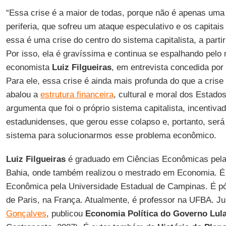
“Essa crise é a maior de todas, porque não é apenas um
periferia, que sofreu um ataque especulativo e os capita
essa é uma crise do centro do sistema capitalista, a part
Por isso, ela é gravíssima e continua se espalhando pelo
economista
Luiz Filgueiras
, em entrevista concedida por
Para ele, essa crise é ainda mais profunda do que a cris
abalou a
estrutura financeira
, cultural e moral dos Estado
argumenta que foi o próprio sistema capitalista, incentiv
estadunidenses, que gerou esse colapso e, portanto, será
sistema para solucionarmos esse problema econômico.
Luiz Filgueiras
é graduado em Ciências Econômicas pela
Bahia, onde também realizou o mestrado em Economia. É
Econômica pela Universidade Estadual de Campinas. É pó
de Paris, na França. Atualmente, é professor na UFBA. 
Gonçalves
, publicou
Economia Política do Governo Lul