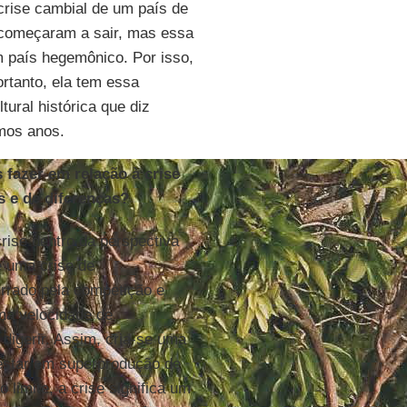
crise cambial de um país de
s começaram a sair, mas essa
um país hegemônico. Por isso,
rtanto, ela tem essa
ural histórica que diz
imos anos.
 fazer em relação à crise
s e de diferenças?
rise dentro da perspectiva
é uma crise de
rrado pela competição e
uma velocidade de
digerir. Assim, cria-se uma
festar em superprodução de
limite, a crise significa um