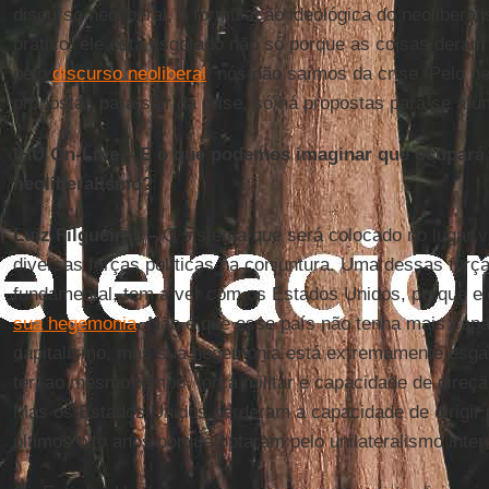
discurso neoliberal, a formulação ideológica do neoliberal
prático, ele está esgotado não só porque as coisas dera
pelo
discurso neoliberal
, nós não saímos da crise. Pelo n
propostas para sair da crise, só há propostas para se afu
IHU On-Line – E o que podemos imaginar que ocupará 
neoliberalismo?
Luiz Filgueiras –
O sistema que será colocado no lugar 
diversas forças políticas na conjuntura. Uma dessas força
fundamental, tem a ver com os Estados Unidos, porque e
sua hegemonia
. Não é que esse país não tenha mais capa
capitalismo, mas sua hegemonia está extremamente esgaç
ter, ao mesmo tempo, força militar e capacidade de direção 
Mas os Estados Unidos perderam a capacidade de dirigir 
últimos oito anos porque optaram pelo unilateralismo inter