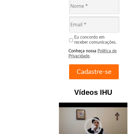
Eu concordo em
receber comunicações.
Conheça nossa
Política de
Privacidade
.
Vídeos IHU
play_circle_outline