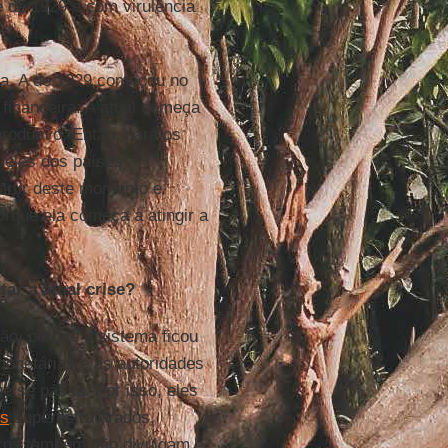
e de 1929 e com virulência
uxa. A de 1929 começou no
financeira. A atual começa
odutivo. Então, para os
queles dos países
artir deste momento e
orque ela começa a atingir a
tar a atual crise?
ção, porque o sistema ficou
monetárias e as autoridades
e se passa. Por isso, eles
os
superestruturados,
ncos também não divulgam