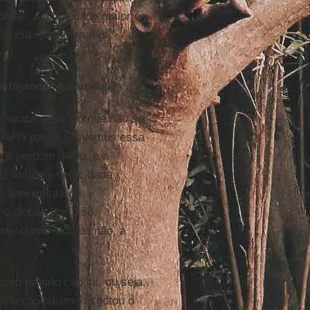
ntas, a dificuldade maior é
idencia exatamente o
a financeira mundial?
l exatamente porque não se
, de lá para cá, tivemos essa
 é produto disso, e a
lizou numa velocidade
s financeiras de
o global. Por isso,
ser construído ou não, a
elo próprio capital, ou seja,
óprio capitalismo esgotou o