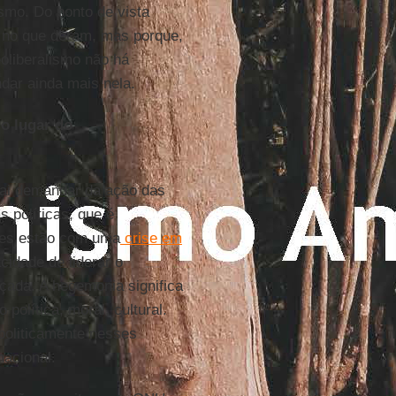
ismo. Do ponto de vista
m no que deram, mas porque,
eoliberalismo não há
ndar ainda mais nela.
o lugar do
vai demandar da ação das
s políticas, que é
les estão com uma
crise em
cidade de liderar o
ada. A hegemonia significa
política, moral, cultural.
politicamente nesses
nacional.