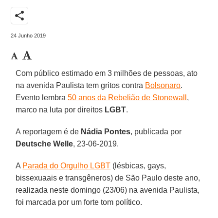
share
24 Junho 2019
Com público estimado em 3 milhões de pessoas, ato
na avenida Paulista tem gritos contra
Bolsonaro
.
Evento lembra
50 anos da Rebelião de Stonewall
,
marco na luta por direitos
LGBT
.
A reportagem é de
Nádia Pontes
, publicada por
Deutsche Welle
, 23-06-2019.
A
Parada do Orgulho LGBT
(lésbicas, gays,
bissexuaais e transgêneros) de São Paulo deste ano,
realizada neste domingo (23/06) na avenida Paulista,
foi marcada por um forte tom político.