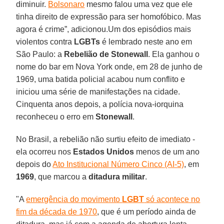
diminuir.
Bolsonaro
mesmo falou uma vez que ele
tinha direito de expressão para ser homofóbico. Mas
agora é crime”, adicionou.Um dos episódios mais
violentos contra
LGBTs
é lembrado neste ano em
São Paulo: a
Rebelião de Stonewall
. Ela ganhou o
nome do bar em Nova York onde, em 28 de junho de
1969, uma batida policial acabou num conflito e
iniciou uma série de manifestações na cidade.
Cinquenta anos depois, a polícia nova-iorquina
reconheceu o erro em
Stonewall
.
No Brasil, a rebelião não surtiu efeito de imediato -
ela ocorreu nos
Estados Unidos
menos de um ano
depois do
Ato Institucional Número Cinco (AI-5)
, em
1969
, que marcou a
ditadura militar
.
"A
emergência do movimento
LGBT
só acontece no
fim da década de 1970
, que é um período ainda de