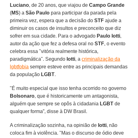
Luciano
, de 20 anos, que viajou de
Campo Grande
(
MS
) a
São Paulo
para participar da parada pela
primeira vez, espera que a decisão do
STF
ajude a
diminuir os casos de insultos e preconceito que diz
sofrer em sua cidade. Para o advogado
Paulo Iotti
,
autor da ação que fez a defesa oral no
STF
, o evento
celebra essa "vitória realmente histórica,
paradigmática". Segundo
Iotti
, a
criminalização da
lgbtfobia
sempre esteve entre as principais demandas
da população
LGBT
.
"É muito especial que isso tenha ocorrido no governo
Bolsonaro
, que é historicamente um antagonista,
alguém que sempre se opôs à cidadania
LGBT
de
qualquer forma”, disse à DW Brasil.
A criminalização sozinha, na opinião de
Iotti
, não
coloca fim à violência. "Mas o discurso de ódio deve