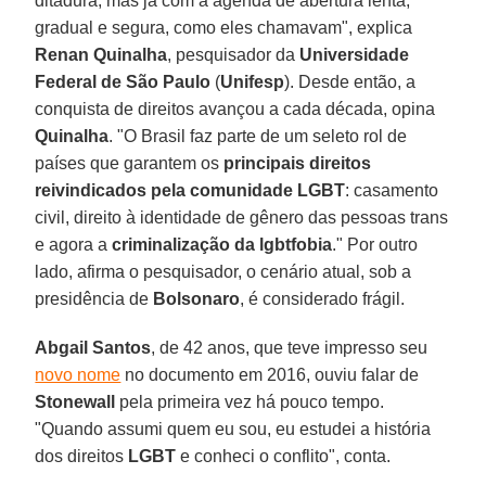
ditadura, mas já com a agenda de abertura lenta,
gradual e segura, como eles chamavam", explica
Renan Quinalha
, pesquisador da
Universidade
Federal de São Paulo
(
Unifesp
). Desde então, a
conquista de direitos avançou a cada década, opina
Quinalha
. "O Brasil faz parte de um seleto rol de
países que garantem os
principais direitos
reivindicados pela comunidade LGBT
: casamento
civil, direito à identidade de gênero das pessoas trans
e agora a
criminalização da lgbtfobia
." Por outro
lado, afirma o pesquisador, o cenário atual, sob a
presidência de
Bolsonaro
, é considerado frágil.
Abgail Santos
, de 42 anos, que teve impresso seu
novo nome
no documento em 2016, ouviu falar de
Stonewall
pela primeira vez há pouco tempo.
"Quando assumi quem eu sou, eu estudei a história
dos direitos
LGBT
e conheci o conflito", conta.