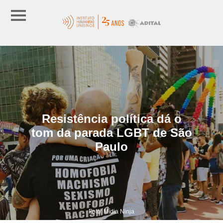
Resistência política dá o
tom da parada LGBT de São
Paulo
Foto: Mídia Ninja