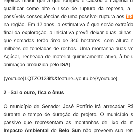
rejeitos maior que a que rompeu e causou a tragédia 
qualificar como alto o risco de ruptura da represa, a
possíveis consequências de uma possível ruptura aos
índ
na região. Em 12 anos, a estimativa é que serão extraíd
final da exploração, a iniciativa prevê deixar duas pilhas 
que somadas terão área de 346 hectares, com altura 
milhões de toneladas de rochas. Uma montanha duas v
Açúcar, recheada de material quimicamente ativo, à beir
animação produzida pelo
ISA
).
{youtube}LQTZO128ifk&feature=youtu.be{/youtube}
2 –Sai o ouro, fica o ônus
O município de Senador José Porfírio irá arrecadar 
durante o tempo de duração do projeto. O município 
passivo que representam as montanhas de lixo da
Impacto Ambiental
de
Belo Sun
não preveem sua rem