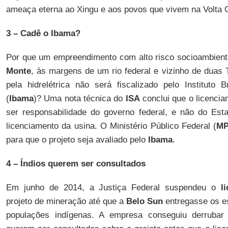
ameaça eterna ao Xingu e aos povos que vivem na Volta 
3 – Cadê o Ibama?
Por que um empreendimento com alto risco socioambienta
Monte
, às margens de um rio federal e vizinho de duas T
pela hidrelétrica não será fiscalizado pelo Instituto 
(
Ibama
)? Uma nota técnica do
ISA
conclui que o licenci
ser responsabilidade do governo federal, e não do Es
licenciamento da usina. O Ministério Público Federal (
M
para que o projeto seja avaliado pelo
Ibama
.
4 – Índios querem ser consultados
Em junho de 2014, a Justiça Federal suspendeu o
l
projeto de mineração até que a
Belo Sun
entregasse os e
populações indígenas. A empresa conseguiu derrubar