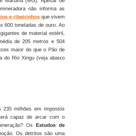
de Mariana (MG). Apesar de
 mineradora não informa as
ios e ribeirinhos
que vivem
as 600 toneladas de ouro. Ao
gigantes de material estéril,
média de 205 metros e 504
ezes maior do que o Pão de
a do Rio Xingu (veja abaixo
R$ 235 milhões em impostos
será capaz de arcar com o
 mineração? Os
Estudos de
oção. Os detritos são uma