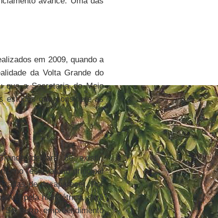
cenciamento avance. Uma das
ealizados em 2009, quando a
alidade da Volta Grande do
u que a Secretaria do Meio
s estudos que considere as
rande deixará de existir,
o no reservatório principal
açadas de desaparecer. Por
ável pela hidrelétrica, será
. Se outro empreendimento