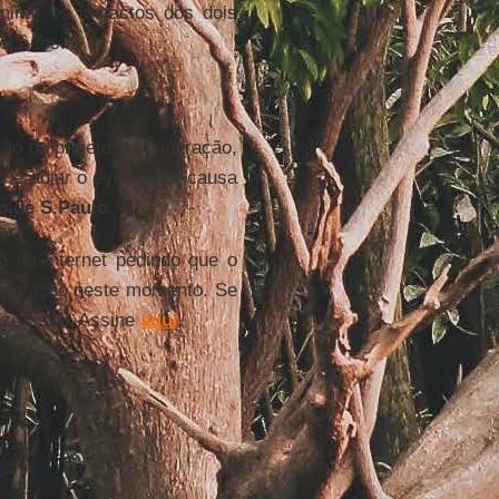
rminar os impactos dos dois
ecê-los.
ão do projeto de mineração,
s e adiar o evento por causa
o de S.Paulo
.
 na internet pedindo que o
instalação neste momento. Se
azer isso. Assine
aqui
.