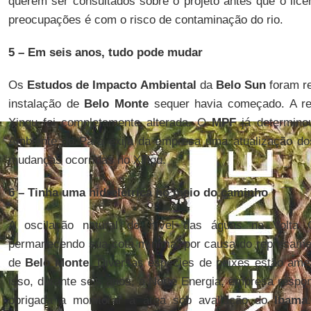
querem ser consultados sobre o projeto antes que o li
preocupações é com o risco de contaminação do rio.
5 – Em seis anos, tudo pode mudar
Os
Estudos de Impacto Ambiental
da
Belo Sun
foram r
instalação de
Belo Monte
sequer havia começado. A re
Xingu foi completamente alterada. O
MPF
já determino
Ambiente do Pará exija da empresa uma atualização do
mudanças ocorridas no Xingu.
6 – Tinha uma hidrelétrica no meio do caminho
A oscilação natural do nível das águas na Volta G
permanecendo sua cota mínima, por causa do represament
de
Belo Monte
. Diversas espécies de peixes estão ame
isso, durante seis anos, a Norte Energia, empresa respons
obrigada a monitorar a área sob avaliação do
Ibama