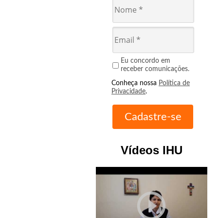
Eu concordo em
receber comunicações.
Conheça nossa
Política de
Privacidade
.
Vídeos IHU
play_circle_outline