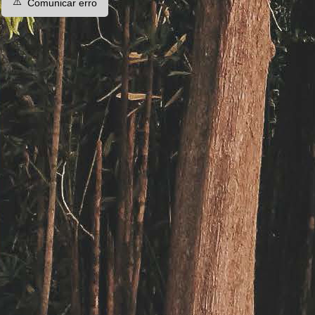
⚠️
Comunicar erro