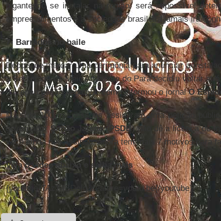
gigantesco se instalar na região, será impossível dete
empreendimentos e a sociedade brasileira jamais irá conh
7- Barrados no baile
Depois de marcar uma cerimônia para anunciar a instalaç
a Secretaria de Meio Ambiente do Pará decidiu voltar atrá
da repercussão negativa, como informou o jornal
O Estad
Mais de 100 mil pessoas assinaram uma petição pública
governador
Simão Jatene
(
PSDB
) não dê a licença de 
você ainda não assinou, agora tem mais 7 motivos para f
Veja o vídeo abaixo e saiba mais
{youtube}TAzT-lSDpIg&feature=youtu.be{/youtube}