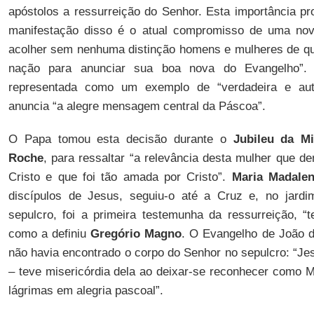
apóstolos a ressurreição do Senhor. Esta importância pr
manifestação disso é o atual compromisso de uma nov
acolher sem nenhuma distinção homens e mulheres de qua
nação para anunciar sua boa nova do Evangelho”
representada como um exemplo de “verdadeira e autê
anuncia “a alegre mensagem central da Páscoa”.
O Papa tomou esta decisão durante o
Jubileu da Mi
Roche
, para ressaltar “a relevância desta mulher que 
Cristo e que foi tão amada por Cristo”.
Maria
Madale
discípulos de Jesus, seguiu-o até a Cruz e, no jard
sepulcro, foi a primeira testemunha da ressurreição, “te
como a definiu
Gregório Magno
. O Evangelho de João d
não havia encontrado o corpo do Senhor no sepulcro: “J
– teve misericórdia dela ao deixar-se reconhecer como M
lágrimas em alegria pascoal”.