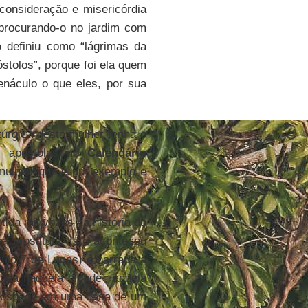
consideração e misericórdia
procurando-o no jardim com
o
definiu como “lágrimas da
stolos”, porque foi ela quem
enáculo o que eles, por sua
túrgica desta mulher tenha o
s apóstolos no
Calendário
mulher, que é um exemplo e
tida mil vezes na história da
 prostituta. Isto aconteceu
ulo 7 de Lucas) é narrada a
ida naquela cidade’, aquela
 hóspede em uma casa de um