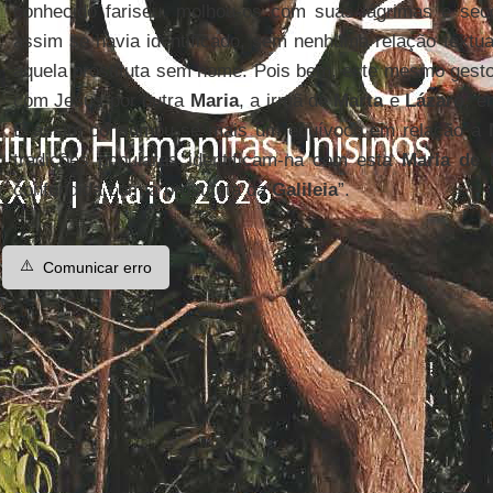
conhecido fariseu, molhou-os com suas lágrimas e se
assim se havia identificado, sem nenhuma relação textua
aquela prostituta sem nome. Pois bem, este mesmo gesto
com Jesus por outra
Maria
, a irmã de
Marta
e
Lázaro
, e
E assim consumou-se mais um equívoco em relação a
tradições populares identificam-na com esta
Maria
de 
confundida com a prostituta da
Galileia
”.
⚠️
Comunicar erro