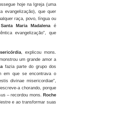
ossegue hoje na Igreja (uma
a evangelização), que quer
lquer raça, povo, língua ou
.
Santa Maria Madalena
é
ntica evangelização”, que
sericórdia
, explicou mons.
demonstrou um grande amor a
na
fazia parte do grupo dos
im em que se encontrava o
stis divinae misericordiae”,
escreve-a chorando, porque
esus – recordou mons.
Roche
estre e ao transformar suas