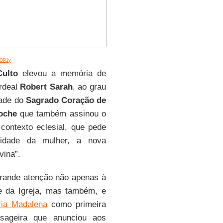
UlOP1y
ulto
elevou a memória de
rdeal
Robert Sarah
, ao grau
dade do
Sagrado Coração de
oche
que também assinou o
 contexto eclesial, que pede
idade da mulher, a nova
vina”.
grande atenção não apenas à
e da Igreja, mas também, e
ia Madalena
como primeira
sageira que anunciou aos