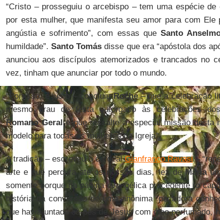
“Cristo – prosseguiu o arcebispo – tem uma espécie de 
por esta mulher, que manifesta seu amor para com Ele 
angústia e sofrimento”, com essas que
Santo Anselm
humildade”.
Santo Tomás
disse que era “apóstola dos apó
anunciou aos discípulos atemorizados e trancados no c
vez, tinham que anunciar por todo o mundo.
“Por isso, é justo – concluiu
Roche
– que a celebração li
mesmo grau de festa outorgado às celebrações do
Romano Geral
e que ressalte a especial missão desta 
modelo para todas as mulheres na Igreja”.
A tradição – escreveu o cardeal
Gianfranco Ravasi
– “repe
arte e que perdura até os nossos dias, fez de
Maria
uma
somente porque na página evangélica precedente (o capít
história da conversão de uma anônima ‘pecadora conhec
que havia untado os pés de Jesus com óleo perfumado,