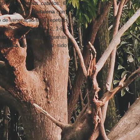
cou-os com seus cabelos. E
l real,
Maria Madalena
com
 de veneração será repetido
m outra ocasião (Jo 12, 1-8).
Maria de Mágdala
: algumas
Betânia
, depois de ter sido