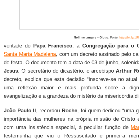
Noli me tangere – Giotto
. Fonte:
http://bit.ly/1
vontade do
Papa Francisco
, a
Congregação para o C
Santa Maria Madalena
, com um decreto assinado pelo ca
de festa. O documento tem a data de 03 de junho, soleni
Jesus
. O secretário do dicastério, o arcebispo
Arthur R
decreto, explica que esta decisão “inscreve-se no atual
uma reflexão maior e mais profunda sobre a dign
evangelização e a grandeza do mistério da misericórdia di
João Paulo II
, recordou
Roche
, foi quem dedicou “uma 
importância das mulheres na própria missão de Cristo 
com uma insistência especial, à peculiar função de
Mar
testemunha que viu o Ressuscitado e primeira men