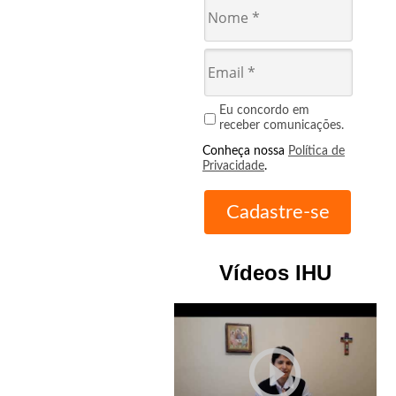
Eu concordo em
receber comunicações.
Conheça nossa
Política de
Privacidade
.
Vídeos IHU
play_circle_outline