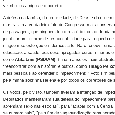
vizinho, os amigos e o porteiro.
A defesa da família, da propriedade, de Deus e da ordem
mostraram a verdadeira foto do Congresso mais conserva
de passagem, que ninguém leu o relatório com os fundame
justificariam o crime de responsabilidade para a queda de
ninguém se esforçou em demostrá-lo. Raro foi ouvir uma d
educação, à saúde, aos desempregados ou às minorias em
como
Atila Lins (PSD/AM)
, tinham anseios mais abstrato
“reencontrar com a história” e outros, como
Thiago Peixo
mais pessoais ao defender o impeachment: “ Voto sim pela
pela minha sobrinha Helena e por todos os corretores de s
Os votos, pelo visto, também tiveram a intenção de imped
Deputados manifestaram sua defesa do impeachment para 
aprendam sexo nas escolas”, para “acabar com a Central
seus marginais”, "pelo fim da vagabundização remunerada"