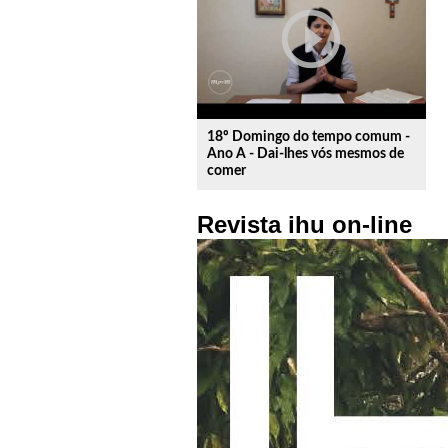
play_circle_outline
18º Domingo do tempo comum -
Ano A - Dai-lhes vós mesmos de
comer
Revista ihu on-line