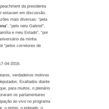
mpeachment da presidenta
e estavam em discussão.
zões mais diversas: “pela
ena
”, “pelo neto Gabriel”,
família e meu Estado”, “por
 aniversário da minha
até “pelos corretores de
 17-04-2016.
ntares, verdadeiros motivos
eputados. Exaltados diante
que, para muitos, o plenário
mbraram os parlamentares
ipação ao vivo no programa
, o primo, o enteado, o