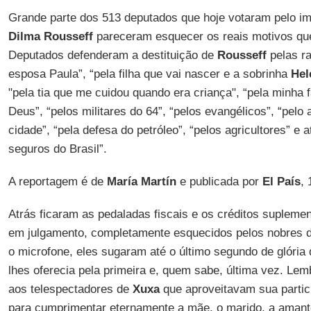
Grande parte dos 513 deputados que hoje votaram pelo i
Dilma
Rousseff
pareceram esquecer os reais motivos qu
Deputados defenderam a destituição de
Rousseff
pelas ra
esposa Paula”, “pela filha que vai nascer e a sobrinha
Hel
"pela tia que me cuidou quando era criança", “pela minha 
Deus”, “pelos militares do 64”, “pelos evangélicos”, “pelo
cidade”, “pela defesa do petróleo”, “pelos agricultores” e 
seguros do Brasil”.
A reportagem é de
María
Martín
e publicada por
El
País
,
Atrás ficaram as pedaladas fiscais e os créditos supleme
em julgamento, completamente esquecidos pelos nobres d
o microfone, eles sugaram até o último segundo de glória 
lhes oferecia pela primeira e, quem sabe, última vez. Le
aos telespectadores de
Xuxa
que aproveitavam sua partic
para cumprimentar eternamente a mãe, o marido, a amante