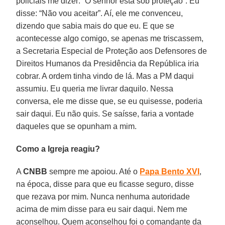
policiais me dizer: “O senhor está sob proteção”. Eu
disse: “Não vou aceitar”. Aí, ele me convenceu,
dizendo que sabia mais do que eu. E que se
acontecesse algo comigo, se apenas me triscassem,
a Secretaria Especial de Proteção aos Defensores de
Direitos Humanos da Presidência da República iria
cobrar. A ordem tinha vindo de lá. Mas a PM daqui
assumiu. Eu queria me livrar daquilo. Nessa
conversa, ele me disse que, se eu quisesse, poderia
sair daqui. Eu não quis. Se saísse, faria a vontade
daqueles que se opunham a mim.
Como a Igreja reagiu?
A
CNBB
sempre me apoiou. Até o
Papa Bento XVI
,
na época, disse para que eu ficasse seguro, disse
que rezava por mim. Nunca nenhuma autoridade
acima de mim disse para eu sair daqui. Nem me
aconselhou. Quem aconselhou foi o comandante da