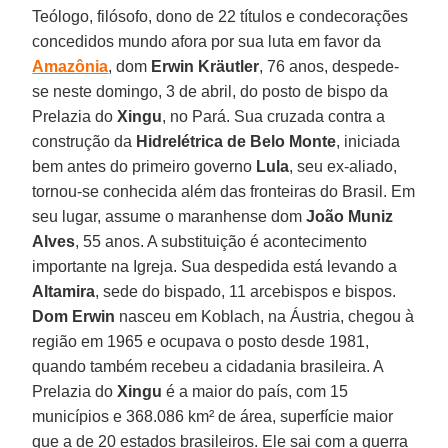
Teólogo, filósofo, dono de 22 títulos e condecorações
concedidos mundo afora por sua luta em favor da
Amazônia
, dom
Erwin Kräutler
, 76 anos, despede-
se neste domingo, 3 de abril, do posto de bispo da
Prelazia do
Xingu
, no Pará. Sua cruzada contra a
construção da
Hidrelétrica de Belo Monte
, iniciada
bem antes do primeiro governo
Lula
, seu ex-aliado,
tornou-se conhecida além das fronteiras do Brasil. Em
seu lugar, assume o maranhense dom
João Muniz
Alves
, 55 anos. A substituição é acontecimento
importante na Igreja. Sua despedida está levando a
Altamira
, sede do bispado, 11 arcebispos e bispos.
Dom Erwin
nasceu em Koblach, na Áustria, chegou à
região em 1965 e ocupava o posto desde 1981,
quando também recebeu a cidadania brasileira. A
Prelazia do
Xingu
é a maior do país, com 15
municípios e 368.086 km² de área, superfície maior
que a de 20 estados brasileiros. Ele sai com a guerra