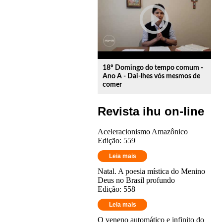
play_circle_outline
18º Domingo do tempo comum -
Ano A - Dai-lhes vós mesmos de
comer
Revista ihu on-line
Aceleracionismo Amazônico
Edição: 559
Leia mais
Natal. A poesia mística do Menino
Deus no Brasil profundo
Edição: 558
Leia mais
O veneno automático e infinito do