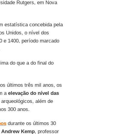
ersidade Rutgers, em Nova
m estatística concebida pela
s Unidos, o nível dos
00 e 1400, período marcado
.
ma do que a do final do
os últimos três mil anos, os
am a
elevação do nível das
s arqueológicos, além de
mos 300 anos.
nos
durante os últimos 30
u
Andrew Kemp
, professor