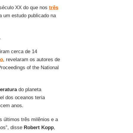
 século XX do que nos
três
ca um estudo publicado na
.
iram cerca de 14
co
, revelaram os autores de
Proceedings of the National
eratura
do planeta
vel dos oceanos teria
 cem anos.
últimos três milênios e a
nos”, disse
Robert Kopp
,