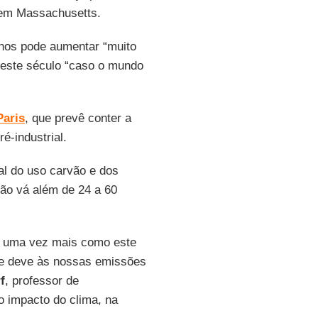
 em Massachusetts.
nos pode aumentar “muito
 este século “caso o mundo
Paris
, que prevê conter a
é-industrial.
l do uso carvão e dos
não vá além de 24 a 60
m uma vez mais como este
se deve às nossas emissões
f
, professor de
o impacto do clima, na