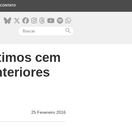
CONTATO
search
ltimos cem
teriores
25 Fevereiro 2016