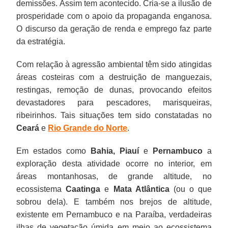
demissões. Assim tem acontecido. Cria-se a ilusão de
prosperidade com o apoio da propaganda enganosa.
O discurso da geração de renda e emprego faz parte
da estratégia.
Com relação à agressão ambiental têm sido atingidas
áreas costeiras com a destruição de manguezais,
restingas, remoção de dunas, provocando efeitos
devastadores para pescadores, marisqueiras,
ribeirinhos. Tais situações tem sido constatadas no
Ceará
e
Rio Grande do Norte
.
Em estados como
Bahia, Piauí
e
Pernambuco
a
exploração desta atividade ocorre no interior, em
áreas montanhosas, de grande altitude, no
ecossistema
Caatinga
e
Mata Atlântica
(ou o que
sobrou dela). E também nos brejos de altitude,
existente em Pernambuco e na Paraíba, verdadeiras
ilhas de vegetação úmida em meio ao ecossistema