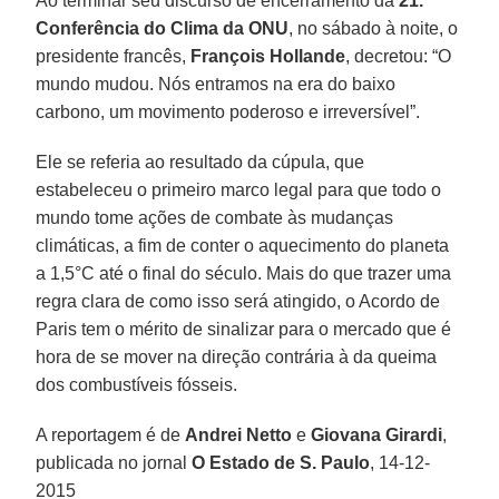
Ao terminar seu discurso de encerramento da
21.ª
Conferência do Clima da ONU
, no sábado à noite, o
presidente francês,
François Hollande
, decretou: “O
mundo mudou. Nós entramos na era do baixo
carbono, um movimento poderoso e irreversível”.
Ele se referia ao resultado da cúpula, que
estabeleceu o primeiro marco legal para que todo o
mundo tome ações de combate às mudanças
climáticas, a fim de conter o aquecimento do planeta
a 1,5°C até o final do século. Mais do que trazer uma
regra clara de como isso será atingido, o Acordo de
Paris tem o mérito de sinalizar para o mercado que é
hora de se mover na direção contrária à da queima
dos combustíveis fósseis.
A reportagem é de
Andrei Netto
e
Giovana Girardi
,
publicada no jornal
O Estado de S. Paulo
, 14-12-
2015