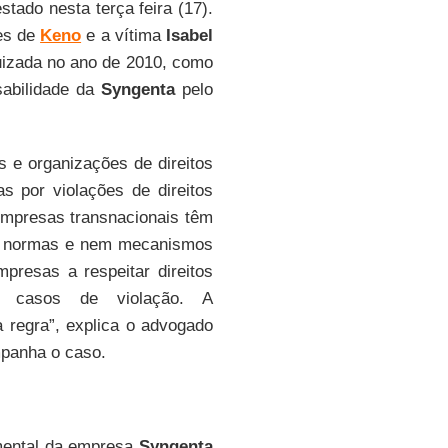
stado nesta terça feira (17).
res de
Keno
e a vítima
Isabel
juizada no ano de 2010, como
sabilidade da
Syngenta
pelo
 e organizações de direitos
 por violações de direitos
empresas transnacionais têm
há normas e nem mecanismos
mpresas a respeitar direitos
m casos de violação. A
à regra”, explica o advogado
panha o caso.
imental da empresa
Syngenta