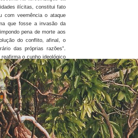
ades ilícitas, constitui fato
vou com veemência o ataque
tima que fosse a invasão da
, impondo pena de morte aos
ução do conflito, afinal, o
rário das próprias razões”.
reafirma o cunho ideológico
través de seu defensor Renne
o Estado do
Paraná
. Para o
te
, espera-se que o Tribunal
 fatos ocorridos em outubro
sa”, aponta. “Uma eventual
ema de justiça a massacres