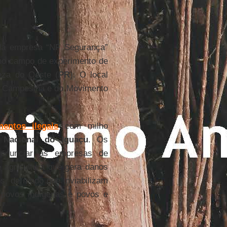
 da empresa “NF Segurança”
no campo de experimento de
eza do Oeste (
PR
). O local
ia Campesina e do Movimento
mentos ilegais
com milho
 Nacional do Iguaçu
. Os
nunciar as empresas de
 agricultura que gera danos
os, de modo que inviabilizam
 povos indígenas e povos e