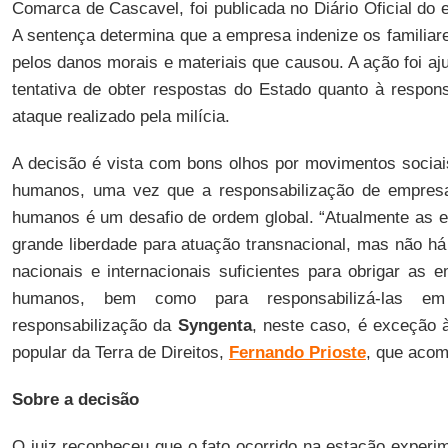
Comarca de Cascavel, foi publicada no Diário Oficial do e
A sentença determina que a empresa indenize os familia
pelos danos morais e materiais que causou. A ação foi a
tentativa de obter respostas do Estado quanto à respon
ataque realizado pela milícia.
A decisão é vista com bons olhos por movimentos sociais
humanos, uma vez que a responsabilização de empresas
humanos é um desafio de ordem global. “Atualmente as 
grande liberdade para atuação transnacional, mas não 
nacionais e internacionais suficientes para obrigar as e
humanos, bem como para responsabilizá-las e
responsabilização da
Syngenta
, neste caso, é exceção 
popular da Terra de Direitos,
Fernando Prioste
, que acom
Sobre a decisão
O juiz reconheceu que o fato ocorrido na estação exper