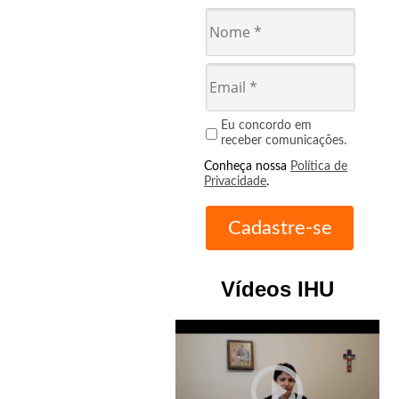
Eu concordo em
receber comunicações.
Conheça nossa
Política de
Privacidade
.
Vídeos IHU
play_circle_outline