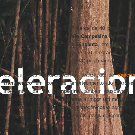
Sobre o caso
No dia 21 de outubro de 2007 cerca de 40 pistoleiros
atacaram o acampamento da
Via Campesina
localizado 
transgênicos da transnacional
Syngenta
, em Santa Ter
havia sido reocupado por cerca de 150 integrantes da V
dos Trabalhadores Sem Terra (MST) pela manhã.
Os ocupantes denunciavam a realização de
experi
transgênico
em zona de amortecimento do
Parque
integrantes da
Via Campesina
também buscavam de
biotecnologia que atuam de forma a impor um modelo de
ambientais com a utilização de transgênicos e agrotóxic
a produção de alimentos saudáveis pelos camponeses,
comunidades tradicionais.