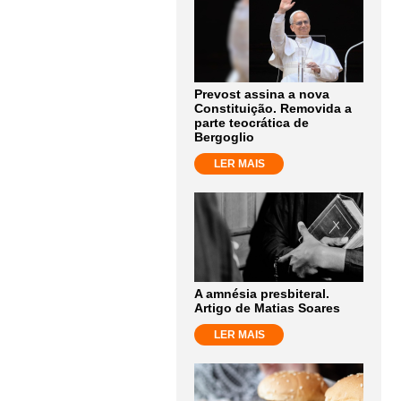
Prevost assina a nova
Constituição. Removida a
parte teocrática de
Bergoglio
LER MAIS
A amnésia presbiteral.
Artigo de Matias Soares
LER MAIS