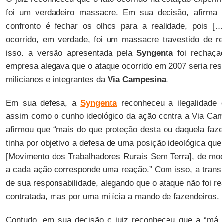
foi um verdadeiro massacre. Em sua decisão, afirma 
confronto é fechar os olhos para a realidade, pois 
ocorrido, em verdade, foi um massacre travestido de r
isso, a versão apresentada pela
Syngenta
foi rechaçad
empresa alegava que o ataque ocorrido em 2007 seria res
milicianos e integrantes da
Via Campesina
.
Em sua defesa, a
Syngenta
reconheceu a ilegalidade 
assim como o cunho ideológico da ação contra a Via Ca
afirmou que “mais do que proteção desta ou daquela fazen
tinha por objetivo a defesa de uma posição ideológica qu
[Movimento dos Trabalhadores Rurais Sem Terra], de mod
a cada ação corresponde uma reação.” Com isso, a transn
de sua responsabilidade, alegando que o ataque não foi re
contratada, mas por uma milícia a mando de fazendeiros.
Contudo, em sua decisão o juiz reconheceu que a “má e