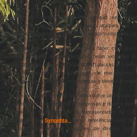
logística.”
Eduardo
diz desejar que essa decisão seja este
responsabilização das empresas pelos ataques que 
decisão possa fortalecer nossa luta, dando visibilidade p
Os muitos obstáculos existentes para fazer com que e
humanos, e sejam responsabilizadas pelas violações 
Organização das Nações Unidas (
ONU
) passasse a deba
tratado internacional vinculante que crie mecanismos
responsabilização no tema de empresas e direitos human
O grupo e trabalho da
ONU
que desenvolve atividades p
tratado internacional no tema de empresas e direitos huma
de dezembro. Espera-se que os representantes da ONU
condenação da
Syngenta
como referência para res
empresas que cometem violações de direitos huma
terceirizadas.