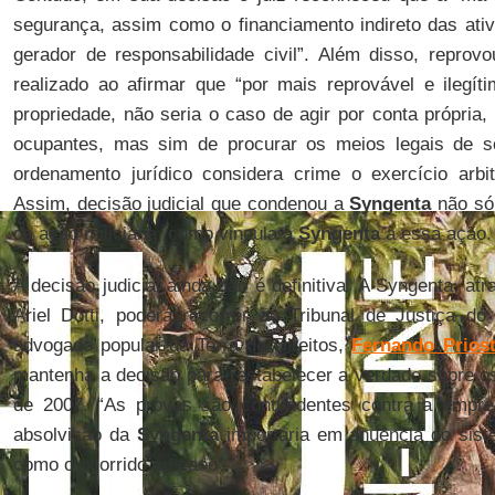
segurança, assim como o financiamento indireto das ativid
gerador de responsabilidade civil”. Além disso, repro
realizado ao afirmar que “por mais reprovável e ilegí
propriedade, não seria o caso de agir por conta própria
ocupantes, mas sim de procurar os meios legais de sol
ordenamento jurídico considera crime o exercício arbit
Assim, decisão judicial que condenou a
Syngenta
não só 
da ação miliciana, como vincula a
Syngenta
a essa ação.
A decisão judicial ainda não é definitiva. A Syngenta, a
Ariel Dotti, poderá recorrer ao Tribunal de Justiça d
advogado popular da Terra de Direitos,
Fernando Prios
mantenha a decisão para restabelecer a verdade sobre os
de 2007. “As provas são contundentes contra a empre
absolvição da
Syngenta
importaria em anuência do sist
como o ocorrido no caso”.