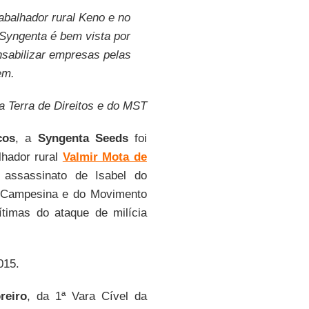
abalhador rural Keno e no
Syngenta é bem vista por
nsabilizar empresas pelas
em.
 Terra de Direitos e do MST
cos
, a
Syngenta Seeds
foi
lhador rural
Valmir Mota de
assassinato de Isabel do
a Campesina e do Movimento
ítimas do ataque de milícia
015.
reiro
, da 1ª Vara Cível da