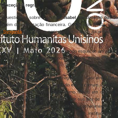
Exceção à regra
Questionada sobre a decisão,
Isabel Nascimento dos S
além da indenização financeira. Gravemente ferida dura
Syngenta
em 2007
, a agricultora destaca o reconhecimen
responsabilidade da empresa no caso.
“Agora é levantar a cabeça, tentando esquecer um pouco 
A luta acaba? ”Jamais! Vamos em frente, dando continu
Keno
”.
Representante do
MST
da região de Cascavel,
Edua
importância da decisão. Segundo ele, é comum a impun
que violam os direitos, ao mesmo tempo em que é fre
movimento sejam criminalizados por sua luta de oposiçã
“O ataque não aconteceu sem o conhecimento da mu
agricultor. “Eles não deram só o apoio institucional,