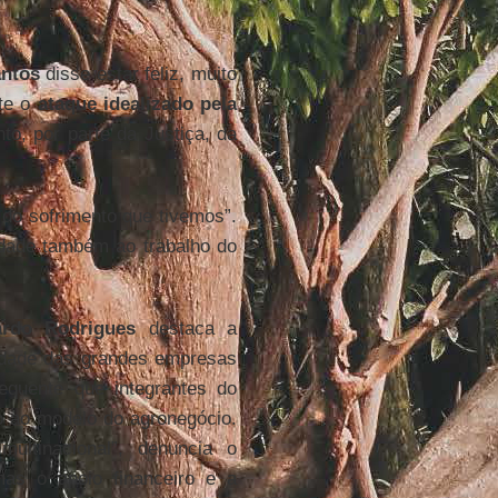
antos
disse estar feliz, muito
nte o
ataque idealizado pela
to, por parte da Justiça, da
do sofrimento que tivemos”.
idade também ao trabalho do
rdo Rodrigues
destaca a
idade das grandes empresas
quente que integrantes do
o ao modelo do agronegócio.
ltinacional”, denuncia o
 mas o apoio financeiro e a