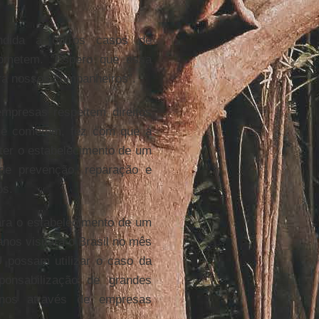
ndida a outros casos de
cometem. “Espero que essa
ara nossos companheiros”.
mpresas respeitem direitos
que cometem, fez com que a
ter o estabelecimento de um
 de prevenção, reparação e
os.
ara o estabelecimento de um
nos visitará o Brasil no mês
 possam utilizar o caso da
ponsabilização de grandes
nos através de empresas