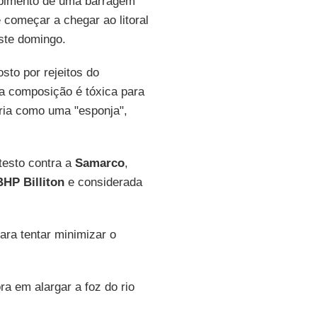
ompimento de uma barragem
começar a chegar ao litoral
ste domingo.
to por rejeitos do
 a composição é tóxica para
ria como uma "esponja",
testo contra a
Samarco
,
BHP Billiton
e considerada
ara tentar minimizar o
ra em alargar a foz do rio