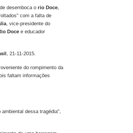
nde desemboca o
rio Doce
,
oltados" com a falta de
lia
, vice-presidente do
Rio Doce
e educador
sil
, 21-11-2015.
roveniente do rompimento da
ois faltam informações
 ambiental dessa tragédia",