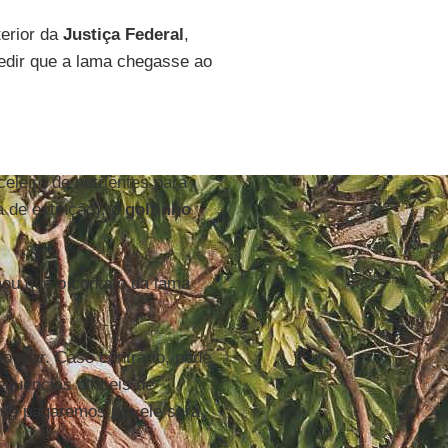
terior da
Justiça Federal
,
dir que a lama chegasse ao
eleiro de nutrientes para
de extinção), o
golfinho
ou que o contato da lama
o mar. Caso contrário, pode
quências difíceis de
que pagaremos por ele será