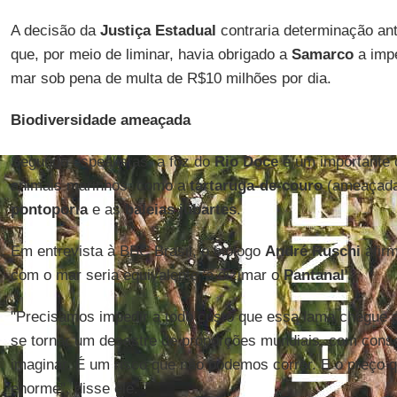
A decisão da
Justiça Estadual
contraria determinação an
que, por meio de liminar, havia obrigado a
Samarco
a impe
mar sob pena de multa de R$10 milhões por dia.
Biodiversidade ameaçada
Segundo espealistas, a foz do
Rio Doce
é um importante c
animais marinhos, como a
tartaruga-de-couro
(ameaçada 
pontoporia
e as
baleias jubartes
.
Em entrevista à BBC Brasil, o biólogo
André Ruschi
afirm
com o mar seria equivalente 'a dizimar o
Pantanal
'.
"Precisamos impedir a todo custo que essa lama chegue a
se tornar um desastre de proporções mundiais, com conse
imaginar. É um risco que não podemos correr. E o preço 
enorme", disse ele.