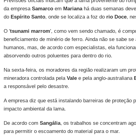
Previsões oficiais indicam que a lama proveniente do r
da empresa
Samarco
em
Mariana
há duas semanas deve 
do
Espírito Santo
, onde se localiza a foz do
rio Doce
, ne
O '
tsunami marrom
', como vem sendo chamado, é compos
beneficiamento de minério de ferro. Ainda não se sabe se
humanos, mas, de acordo com especialistas, ela funciona
absorvendo outros poluentes para dentro do rio.
Na sexta-feira, os moradores da região realizaram um pro
mineradora controlada pela
Vale
e pela anglo-australiana
a responsável pelo desastre.
A empresa diz que está instalando barreiras de proteção p
impacto ambiental da lama.
De acordo com
Sangália
, os trabalhos se concentram ago
para permitir o escoamento do material para o mar.