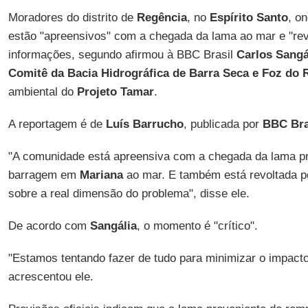
Moradores do distrito de
Regência
, no
Espírito Santo
, o
estão "apreensivos" com a chegada da lama ao mar e "rev
informações, segundo afirmou à BBC Brasil
Carlos Sangá
Comitê da Bacia Hidrográfica de Barra Seca e Foz do 
ambiental do
Projeto Tamar
.
A reportagem é de
Luís Barrucho
, publicada por
BBC Bra
"A comunidade está apreensiva com a chegada da lama p
barragem em
Mariana
ao mar. E também está revoltada p
sobre a real dimensão do problema", disse ele.
De acordo com
Sangália
, o momento é "crítico".
"Estamos tentando fazer de tudo para minimizar o impacto
acrescentou ele.