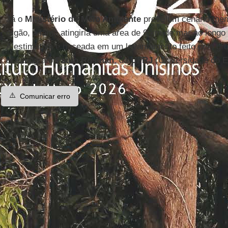
Já o
Ministério do Meio Ambiente
prevê um cenário men
órgão, a lama atingiria uma área de 9 km de mar ao longo 
A estimativa é baseada em um levantamento feito pelo gr
oceanógrafo
Paulo Rosman
, da
UFRJ
(Universidade do E
⚠️
Comunicar erro