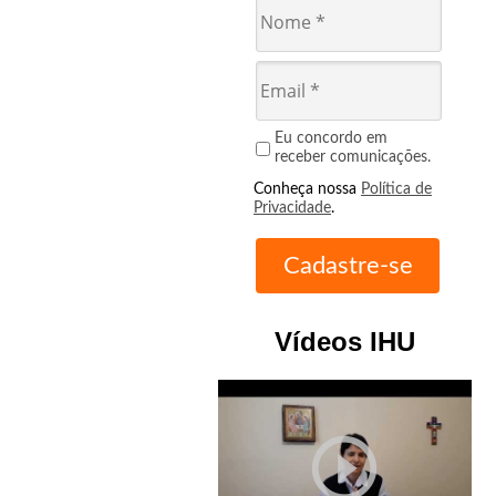
Eu concordo em
receber comunicações.
Conheça nossa
Política de
Privacidade
.
Vídeos IHU
play_circle_outline