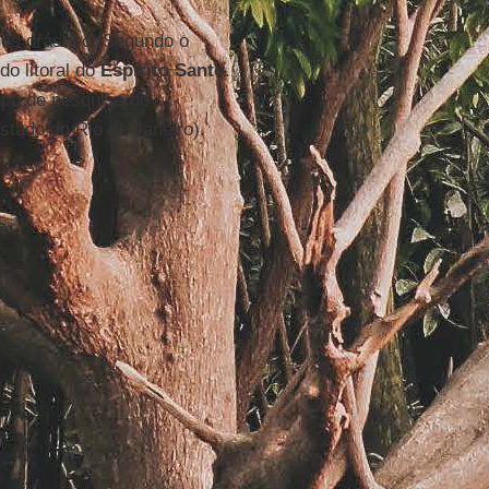
os drástico. Segundo o
do litoral do
Espírito Santo
.
upo de pesquisa do
stado do Rio de Janeiro).