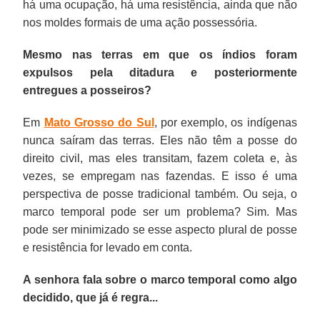
há uma ocupação, há uma resistência, ainda que não
fazendeiros,
não
na
mas
o
para
nos moldes formais de uma ação possessória.
no
tem
perspectiva
que
momento.
o
Mato
chances
dos
irá
Nós
atendimento
Mesmo nas terras em que os índios foram
Grosso
de
povos
esperar
não
à
expulsos pela ditadura e posteriormente
do
se
indígenas.
pela
temos
elite.
entregues a posseiros?
Sul.
tornar
O
decisão
nem
O
Enquanto
lei
que
do
30%
Insi
Em
Mato Grosso do Sul
, por exemplo, os indígenas
isso,
e
não
Congresso.
do
é
nunca saíram das terras. Eles não têm a posse do
no
propõe
pode
Ou
subsistema
uma
direito civil, mas eles transitam, fazem coleta e, às
Judiciário
uma
existir
seja,
implantado,
tentativa
vezes, se empregam nas fazendas. E isso é uma
se
nova
é
o
então
de
perspectiva de posse tradicional também. Ou seja, o
fortalece
interpretação
um
Supremo
não
pagar
marco temporal pode ser um problema? Sim. Mas
o
do
conceito
já
é
altos
pode ser minimizado se esse aspecto plural de posse
controverso
"marco
hegemônico
deu
possível
salários
e resistência for levado em conta.
conceito
temporal"
de
sinais
mudar
e
A senhora fala sobre o marco temporal como algo
jurídico
pelo
posse
de
o
sair
decidido, que já é regra...
do
Supremo.
e
que
modelo
das
"marco
resistência.
considera
sem
amarras