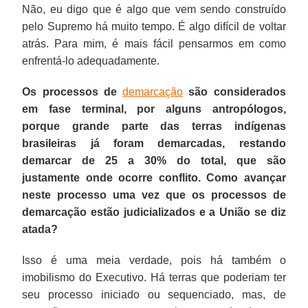
Não, eu digo que é algo que vem sendo construído
temporal",
Se
essa
nem
do
pelo Supremo há muito tempo. É algo difícil de voltar
que
olharmos
PEC
ao
controle
atrás. Para mim, é mais fácil pensarmos em como
barra
em
inconstitucional.
menos
público,
enfrentá-lo adequadamente.
o
uma
testá-
da
reconhecimento
perspectiva
lo.
licitação
Os processos de
demarcação
são considerados
de
plural,
e
em fase terminal, por alguns antropólogos,
terras
em
dos
porque grande parte das terras indígenas
indígenas
quase
salários
brasileiras já foram demarcadas, restando
não
todas
públicos
demarcar de 25 a 30% do total, que são
ocupadas
as
na
justamente onde ocorre conflito. Como avançar
por
terras
esperança
neste processo uma vez que os processos de
índios
há
de
demarcação estão judicializados e a União se diz
até
uma
ter
atada?
a
ocupação,
médicos
promulgação
em
para
Isso é uma meia verdade, pois há também o
da
1988,
a
imobilismo do Executivo. Há terras que poderiam ter
Constituição.
e
saúde.
seu processo iniciado ou sequenciado, mas, de
quando