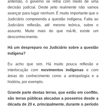
antemão, o governo se retrai com medo de uma
não
decisão judicial. Deste jeito realmente não vamos
há
avançar para lugar nenhum. É muito importante que o
uma
Judiciário compreenda a questão indígena. Falta ao
ocupação,
Judiciário reflexão, até mesmo teórica, sobre o
há
assunto. Muito mais do que má-fé, existe um
uma
desconhecimento.
resistência,
ainda
Há um despreparo no Judiciário sobre a questão
que
indígena?
não
Eu acho que sim. Há muito pouca reflexão e
nos
interlocução com
movimentos indígenas
e com
moldes
áreas do conhecimento como a antropologia e a
formais
história, por exemplo.
de
uma
Grande parte destas terras, que estão em conflito,
ação
são terras públicas alocadas a posseiros desde a
possessória.
década de 20 e, principalmente, durante o período