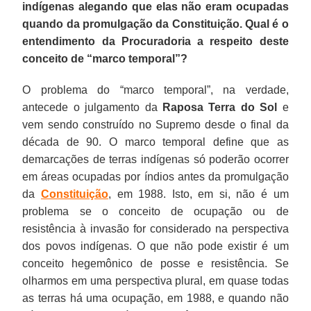
indígenas alegando que elas não eram ocupadas
vez,
comunidades
em
minimizado
ao
indenizações,
mandato
foi
indígena.
terão
contra
quando da promulgação da Constituição. Qual é o
paralisou
tradicionais,
si,
se
Judiciário
mas
foi
surpreendido
Nós
médicos.
os
entendimento da Procuradoria a respeito deste
as
Duprat
não
esse
reflexão,
não
indeferido
pelas
temos
O
setores
conceito de “marco temporal”?
demarcações
critica
é
aspecto
até
no
pelo
terras
que
que
hegemônicos
de
o
um
plural
mesmo
sentido
ministro
indígenas,
apostar
salvou
é
O problema do “marco temporal”, na verdade,
terras
"imobilismo"
problema
de
teórica,
de
do
quilombolas
em
muito
muito
antecede o julgamento da
Raposa Terra do Sol
e
indígenas
do
se
posse
sobre
subtrair
STF,
e
uma
a
difícil,
vem sendo construído no Supremo desde o final da
e,
governo
o
e
o
direitos.
Luis
unidades
saúde
saúde
mas
década de 90. O marco temporal define que as
como
federal
conceito
resistência
assunto.
Barroso,
de
pública
indígena
eles
demarcações de terras indígenas só poderão ocorrer
consequência,
na
de
for
Muito
que
conservação
de
foi
estão
em áreas ocupadas por índios antes da promulgação
assistiu
demarcação
ocupação
levado
mais
disse
ambiental...
qualidade
o
conseguindo
da
Constituição
, em 1988. Isto, em si, não é um
ao
de
ou
em
do
que
e
e
Programa
levá-
problema se o conceito de ocupação ou de
acirramento
terras,
de
conta.
que
a
não
isso
Mais
la
resistência à invasão for considerado na perspectiva
de
crê
resistência
má-
proposta
se
foi
Médicos.
adiante.
dos povos indígenas. O que não pode existir é um
conflitos
que
à
fé,
tem
conformam.
muito
As
conceito hegemônico de posse e resistência. Se
entre
a
invasão
existe
indícios
pouco
nossas
olharmos em uma perspectiva plural, em quase todas
índios
PEC
for
um
de
testado
universidades
as terras há uma ocupação, em 1988, e quando não
e
215
considerado
desconhecimento.
inconstitucionalidade,
até
formam