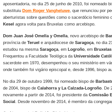
aposentadoria, no dia 25 de junho de 2010, foi nomeado b
substituiu
Dom Roger Vangheluwe
, que renunciou por pe
aberturistas sobre questões como o sacerdócio feminino o
Kesel
agora volta para Bruxelas como arcebispo.
Dom Juan José Omella y Omella
, novo arcebispo de
Ba
província de
Teruel
e arquidiocese de
Saragoça
, no dia 2
estudou na mesma
Saragoça
, em
Logroño
, em
Bruxelas
Frequentou a Faculdade Teológica da
Universidade Catól
sacerdote em 1970, desempenhou o seu ministério em vár
onde também foi vigário episcopal e, desde 1996, bispo aux
No dia 29 de outubro 1999, foi nomeado bispo de
Barbast
de 2004, bispo de
Calahorra y La Calzada-Logroño
. De 
novamente a partir de 2014, foi presidente da
Comissão Ep
Social
. Desde novembro de 2014, é membro da congregaç