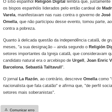
O sítio espanhol
Religión Digital
lembra que, justamente
os bispos espanhóis liderados pelo então cardeal de
Madr
Varela
, manifestavam nas ruas contra o governo de
José 
Omella
, que não participou desse evento, tomou parte, a
contra a pobreza.
Quanto à delicada questão da independência catalã, de g
meses, "a sua designação – ainda segundo o
Religión Dig
setores importantes da Igreja catalã, que consideravam qu
candidato natural era o arcebispo de
Urgell
,
Joan Enric V
Barcelona
,
Sebastià Talltavull
".
O jornal
La Razón
, ao contrário, descreve
Omella
como "
nacionalista que fala catalão" e afirma que, "de perfil soci
setores mais soberanistas".
⚠️
Comunicar erro