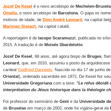
Jozef De Kesel
é o novo arcebispo de
Mechelen-Bruxela
Omella
, o novo arcebispo de
Barcelona
. O papa os nomeo
motivos de idade, de
Dom André Leonard
, na capital bel
Martinez Sistach
, na capital catalã.
A reportagem é de
Iacopo Scaramuzzi
, publicada no síti
2015. A tradução é de
Moisés Sbardelotto
.
Jozef De Kesel
, 68 anos, até agora bispo de
Bruges
, fl
Leonard
, que, em 2010, assumiu o posto da arquidiocese
cardeal
Godfried Danneels
. Nascido no dia 17 de junho d
Oriental
), ordenado sacerdote em 1972, De Kesel fez se
Universidade Gregoriana
com a tese:
"Le refus décidé 
interprétation du Jésus historique dans la théologie 
Foi professor do seminário de
Gent
e da
Universidade de
de
Bruxelas
em março de 2002, onde foi vigário-geral da