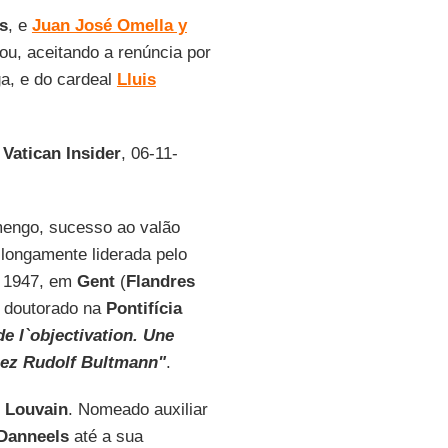
s
, e
Juan José Omella y
u, aceitando a renúncia por
ga, e do cardeal
Lluis
o
Vatican Insider
, 06-11-
amengo, sucesso ao valão
 longamente liderada pelo
e 1947, em
Gent
(
Flandres
u doutorado na
Pontifícia
de l`objectivation. Une
chez Rudolf Bultmann"
.
 Louvain
. Nomeado auxiliar
Danneels
até a sua