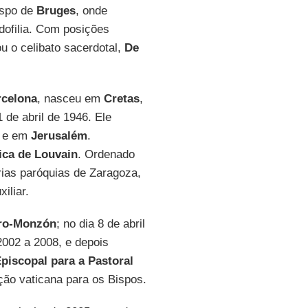
ispo de
Bruges
, onde
dofilia. Com posições
u o celibato sacerdotal,
De
rcelona
, nasceu em
Cretas
,
1 de abril de 1946. Ele
e em
Jerusalém
.
ica de Louvain
. Ordenado
ias paróquias de Zaragoza,
iliar.
ro-Monzón
; no dia 8 de abril
2002 a 2008, e depois
iscopal para a Pastoral
ão vaticana para os Bispos.