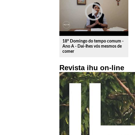
play_circle_outline
18º Domingo do tempo comum -
Ano A - Dai-lhes vós mesmos de
comer
Revista ihu on-line