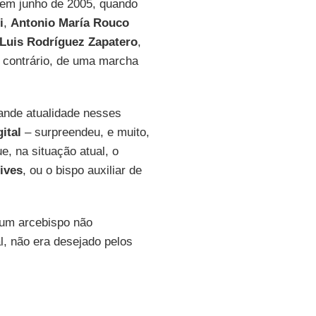
 em junho de 2005, quando
i
,
Antonio María Rouco
Luis Rodríguez Zapatero
,
o contrário, de uma marcha
rande atualidade nesses
ital
– surpreendeu, e muito,
e, na situação atual, o
ives
, ou o bispo auxiliar de
um arcebispo não
al, não era desejado pelos