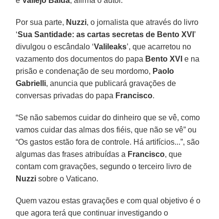
e
Vallejo Balda
, afirma o autor.
Por sua parte,
Nuzzi
, o jornalista que através do livro
‘
Sua Santidade: as cartas secretas de Bento XVI
’
divulgou o escândalo ‘
Valileaks
’, que acarretou no
vazamento dos documentos do papa
Bento XVI
e na
prisão e condenação de seu mordomo,
Paolo
Gabrielli
, anuncia que publicará gravações de
conversas privadas do papa
Francisco
.
“Se não sabemos cuidar do dinheiro que se vê, como
vamos cuidar das almas dos fiéis, que não se vê” ou
“Os gastos estão fora de controle. Há artifícios...”, são
algumas das frases atribuídas a
Francisco
, que
contam com gravações, segundo o terceiro livro de
Nuzzi
sobre o Vaticano.
Quem vazou estas gravações e com qual objetivo é o
que agora terá que continuar investigando o