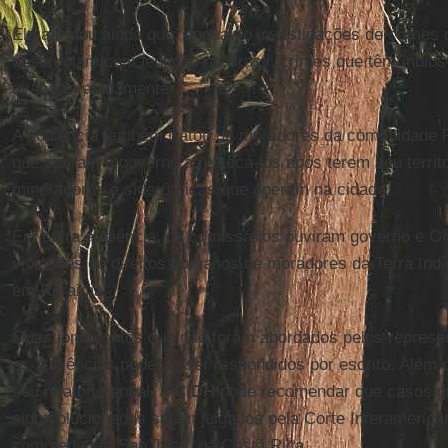
Ela afirmou ainda que, enquanto investigações de crimes 
desenrolam com lentidão no Brasil, crimes que têm índi
avançar rapidamente.
A audiência também tratou de moradores da comunidade P
que cobram o governo a realocá-los após terem seu territ
mineradoras e siderúrgicas que operam na cidade.
Em outra audiência, os comissários ouviram governo e 
violações de direitos humanos de moradores da Terra Ind
em Roraima.
Questionamentos que não foram abordados pelos represen
as audiências poderão ser respondidos por escrito. Além 
seu relatório anual, a
CIDH
pode recomendar que casos g
sido solucionados sejam julgados pela Corte Interameric
com sede em San José, na Costa Rica.