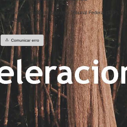
Conforme decisão do Supremo Tribunal Federal (
STF
), o 
decisões da corte.
⚠️
Comunicar erro