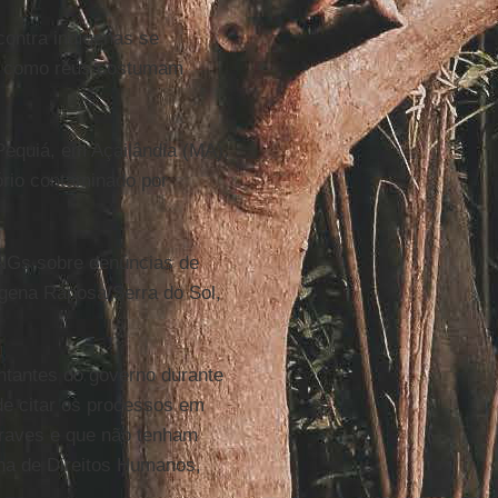
contra indígenas se
os como réus costumam
equiá, em Açailândia (MA),
ório contaminado por
ONGs sobre denúncias de
ígena Raposa/Serra do Sol,
tantes do governo durante
de citar os processos em
raves e que não tenham
ana de Direitos Humanos,