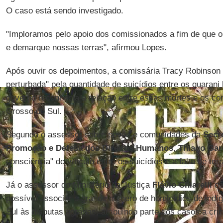
O caso está sendo investigado.
"Imploramos pelo apoio dos comissionados a fim de que o
e demarque nossas terras", afirmou Lopes.
Após ouvir os depoimentos, a comissária Tracy Robinson
perturbada" pela quantidade de suicídios entre os guarani
governo reconhecia a relação entre essas mortes e os con
Grosso do Sul.
Segundo o assessor sobre povos e comunidades da
Secr
Promoção e Defesa dos Direitos Humanos
,
Thiago Gar
consciência" do vínculo entre os suicídios e a falta de terr
Já o assessor do Ministério da Justiça
Flávio Chiarelli
de
possível associar o grande número de homicídios de ind
Sul às disputas agrárias, atribuindo parte dos casos a cr