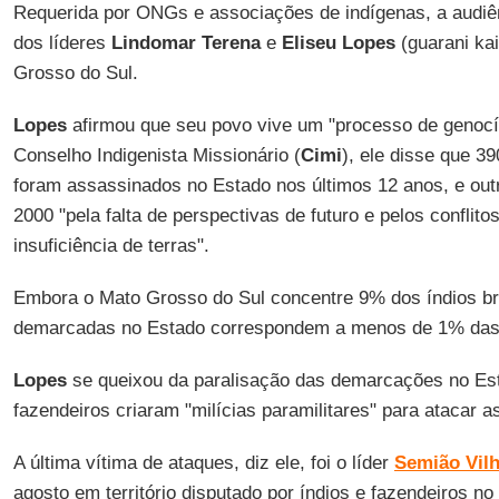
Requerida por ONGs e associações de indígenas, a audiê
dos líderes
Lindomar Terena
e
Eliseu Lopes
(guarani ka
Grosso do Sul.
Lopes
afirmou que seu povo vive um "processo de genocí
Conselho Indigenista Missionário (
Cimi
), ele disse que 3
foram assassinados no Estado nos últimos 12 anos, e ou
2000 "pela falta de perspectivas de futuro e pelos conflito
insuficiência de terras".
Embora o Mato Grosso do Sul concentre 9% dos índios bras
demarcadas no Estado correspondem a menos de 1% das á
Lopes
se queixou da paralisação das demarcações no Est
fazendeiros criaram "milícias paramilitares" para atacar 
A última vítima de ataques, diz ele, foi o líder
Semião Vilh
agosto em território disputado por índios e fazendeiros no