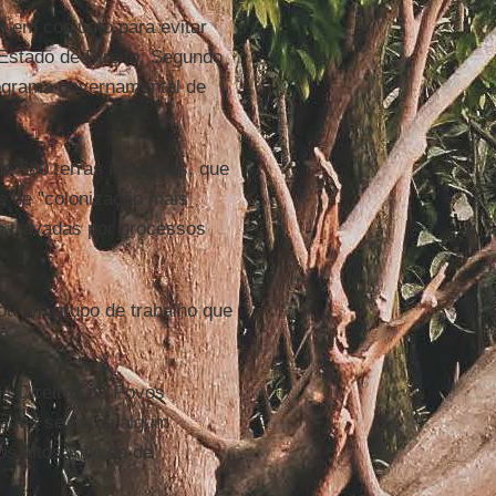
m em conjunto para evitar
 Estado de Direito. Segundo
programa governamental de
e 680 terras indígenas, que
as de "colonização mais
m travadas por processos
ou um grupo de trabalho que
s Direitos de Povos
dades se havia algum
os altos índices de