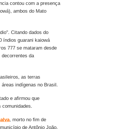
ncia contou com a presença
iowá), ambos do Mato
dio". Citando dados do
90 índios guarani kaiowá
tros 777 se mataram desde
s decorrentes da
ileiros, as terras
reas indígenas no Brasil.
ado e afirmou que
as comunidades.
alva
, morto no fim de
 município de Antônio João.