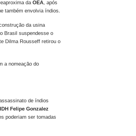
reaproxima da
OEA
, após
e também envolvia índios.
construção da usina
o Brasil suspendesse o
te Dilma Rousseff retirou o
om a nomeação do
assassinato de índios
IDH Felipe Gonzalez
ões poderiam ser tomadas