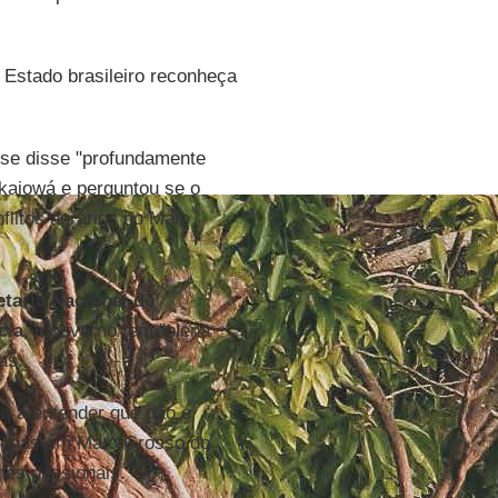
 Estado brasileiro reconheça
 se disse "profundamente
 kaiowá e perguntou se o
flitos agrários no Mato
etaria Nacional de
cia
, o governo tem "plena
as.
u a entender que não é
ígenas em Mato Grosso do
imes passionais.