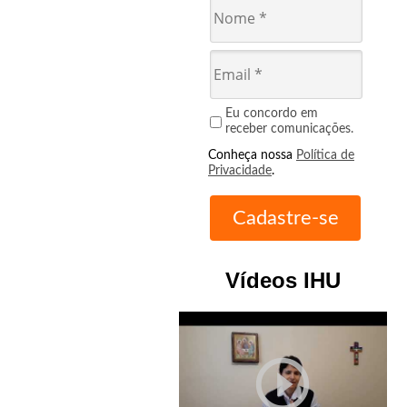
Eu concordo em
receber comunicações.
Conheça nossa
Política de
Privacidade
.
Vídeos IHU
play_circle_outline