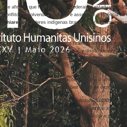
Ele afirmou que forças policiais federais e estaduais atua
conflitos envolvendo indígenas e assegurar a vigência do
Chiarelli
, 11 líderes indígenas brasileiros integram um 
proteção de defensores direitos humanos.
O assessor afirmou ainda que o Brasil já demarcou mais d
cobrem 12,6% do território nacional, e disse que, em áre
antiga" (como Mato Grosso do Sul) as demarcações fora
judiciais.
Para avançar com as demarcações, diz que o governo cri
apresentará propostas de soluções até 10 de dezembro.
Após a apresentação da defesa, a relatora da
CIDH
para o
Indígenas, Rose-Marie Belle Antoine, perguntou às autori
"esforço consistente" do governo para analisar o porquê d
homicídios entre os guarani kaiowá.