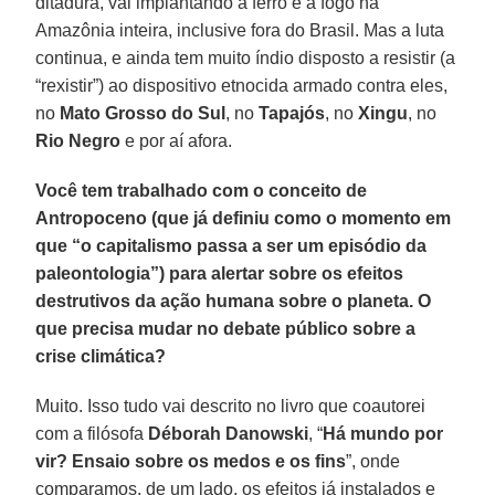
ditadura, vai implantando a ferro e a fogo na
Amazônia inteira, inclusive fora do Brasil. Mas a luta
continua, e ainda tem muito índio disposto a resistir (a
“rexistir”) ao dispositivo etnocida armado contra eles,
no
Mato Grosso do Sul
, no
Tapajós
, no
Xingu
, no
Rio Negro
e por aí afora.
Você tem trabalhado com o conceito de
Antropoceno (que já definiu como o momento em
que “o capitalismo passa a ser um episódio da
paleontologia”) para alertar sobre os efeitos
destrutivos da ação humana sobre o planeta. O
que precisa mudar no debate público sobre a
crise climática?
Muito. Isso tudo vai descrito no livro que coautorei
com a filósofa
Déborah Danowski
, “
Há mundo por
vir? Ensaio sobre os medos e os fins
”, onde
comparamos, de um lado, os efeitos já instalados e