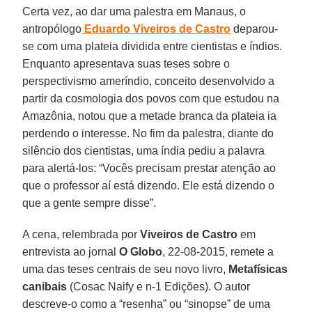
Certa vez, ao dar uma palestra em Manaus, o
antropólogo
Eduardo Viveiros de Castro
deparou-
se com uma plateia dividida entre cientistas e índios.
Enquanto apresentava suas teses sobre o
perspectivismo ameríndio, conceito desenvolvido a
partir da cosmologia dos povos com que estudou na
Amazônia, notou que a metade branca da plateia ia
perdendo o interesse. No fim da palestra, diante do
silêncio dos cientistas, uma índia pediu a palavra
para alertá-los: “Vocês precisam prestar atenção ao
que o professor aí está dizendo. Ele está dizendo o
que a gente sempre disse”.
A cena, relembrada por
Viveiros de Castro
em
entrevista ao jornal
O Globo
, 22-08-2015, remete a
uma das teses centrais de seu novo livro,
Metafísicas
canibais
(Cosac Naify e n-1 Edições). O autor
descreve-o como a “resenha” ou “sinopse” de uma