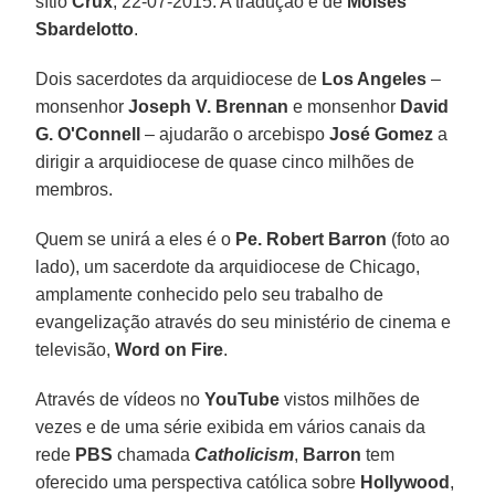
sítio
Crux
, 22-07-2015. A tradução é de
Moisés
Sbardelotto
.
Dois sacerdotes da arquidiocese de
Los Angeles
–
monsenhor
Joseph V. Brennan
e monsenhor
David
G. O'Connell
– ajudarão o arcebispo
José Gomez
a
dirigir a arquidiocese de quase cinco milhões de
membros.
Quem se unirá a eles é o
Pe. Robert Barron
(foto ao
lado), um sacerdote da arquidiocese de Chicago,
amplamente conhecido pelo seu trabalho de
evangelização através do seu ministério de cinema e
televisão,
Word on Fire
.
Através de vídeos no
YouTube
vistos milhões de
vezes e de uma série exibida em vários canais da
rede
PBS
chamada
Catholicism
,
Barron
tem
oferecido uma perspectiva católica sobre
Hollywood
,