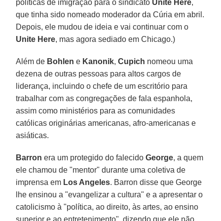
políticas de imigração para o sindicato
Unite Here
,
que tinha sido nomeado moderador da Cúria em abril.
Depois, ele mudou de ideia e vai continuar com o
Unite Here
, mas agora sediado em Chicago.)
Além de
Bohlen
e
Kanonik
,
Cupich
nomeou uma
dezena de outras pessoas para altos cargos de
liderança, incluindo o chefe de um escritório para
trabalhar com as congregações de fala espanhola,
assim como ministérios para as comunidades
católicas originárias americanas, afro-americanas e
asiáticas.
Barron
era um protegido do falecido
George
, a quem
ele chamou de "mentor" durante uma coletiva de
imprensa em
Los Angeles
. Barron disse que George
lhe ensinou a "evangelizar a cultura" e a apresentar o
catolicismo à "política, ao direito, às artes, ao ensino
superior e ao entretenimento", dizendo que ele não