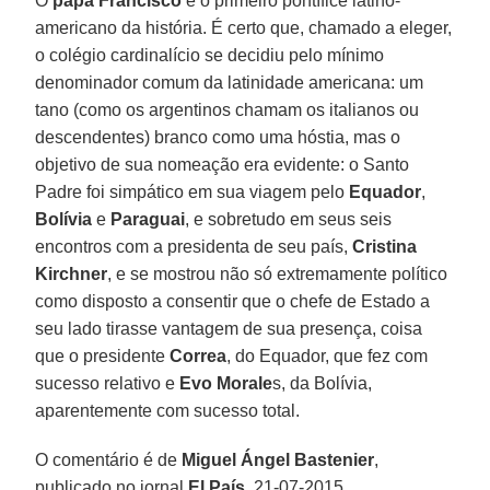
O
papa Francisco
é o primeiro pontífice latino-
americano da história. É certo que, chamado a eleger,
o colégio cardinalício se decidiu pelo mínimo
denominador comum da latinidade americana: um
tano (como os argentinos chamam os italianos ou
descendentes) branco como uma hóstia, mas o
objetivo de sua nomeação era evidente: o Santo
Padre foi simpático em sua viagem pelo
Equador
,
Bolívia
e
Paraguai
, e sobretudo em seus seis
encontros com a presidenta de seu país,
Cristina
Kirchner
, e se mostrou não só extremamente político
como disposto a consentir que o chefe de Estado a
seu lado tirasse vantagem de sua presença, coisa
que o presidente
Correa
, do Equador, que fez com
sucesso relativo e
Evo Morale
s, da Bolívia,
aparentemente com sucesso total.
O comentário é de
Miguel Ángel Bastenier
,
publicado no jornal
El País
, 21-07-2015.