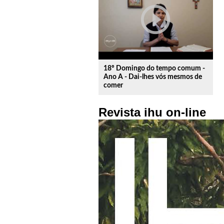
play_circle_outline
18º Domingo do tempo comum -
Ano A - Dai-lhes vós mesmos de
comer
Revista ihu on-line