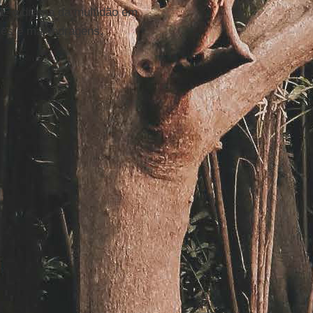
. É o drama da multidão em
ues e malandragens.