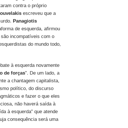
taram contra o próprio
Kouvelakis
escreveu que a
surdo.
Panagiotis
taforma de esquerda, afirmou
 são incompatíveis com o
squerdistas do mundo todo,
bate à esquerda novamente
o de forças
”. De um lado, a
nte a chantagem capitalista,
smo político, do discurso
agmáticos e fazer o que eles
iciosa, não haverá saída à
aída à esquerda” que atende
cuja consequência será uma