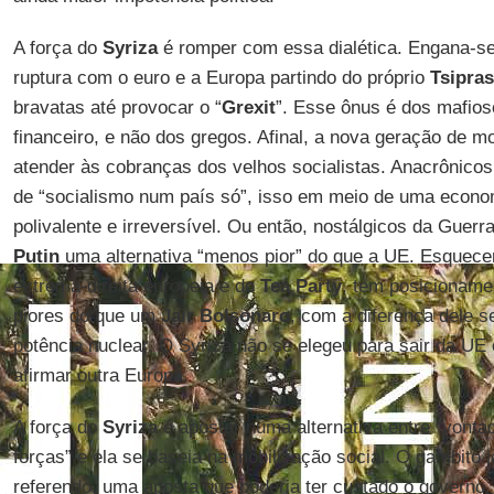
A força do
Syriza
é romper com essa dialética. Engana-
ruptura com o euro e a Europa partindo do próprio
Tsipras
bravatas até provocar o “
Grexit
”. Esse ônus é dos mafio
financeiro, e não dos gregos. Afinal, a nova geração de 
atender às cobranças dos velhos socialistas. Anacrônicos
de “socialismo num país só”, isso em meio de uma econom
polivalente e irreversível. Ou então, nostálgicos da Guer
Putin
uma alternativa “menos pior” do que a UE. Esquec
extrema-direita europeia e do
Tea Party
, tem posicionamen
piores do que um
Jair Bolsonaro
, com a diferença dele 
potência nuclear. O Syriza não se elegeu para sair da U
afirmar outra Europa.
A força do
Syriza
é apostar numa alternativa entre “vontad
forças” e ela se baseia na mobilização social. O gambito 
referendo, uma aposta que poderia ter custado o governo, 