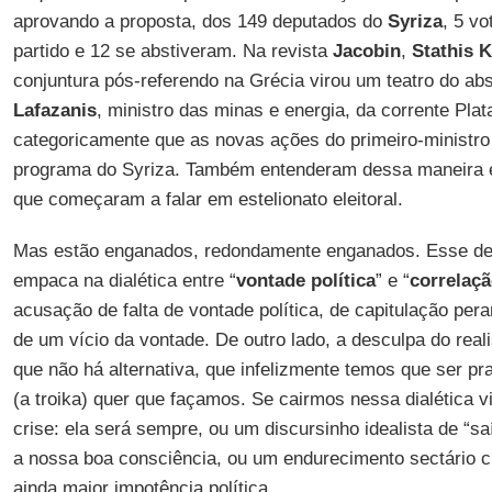
aprovando a proposta, dos 149 deputados do
Syriza
, 5 vo
partido e 12 se abstiveram. Na revista
Jacobin
,
Stathis 
conjuntura pós-referendo na Grécia virou um teatro do ab
Lafazanis
, ministro das minas e energia, da corrente Pla
categoricamente que as novas ações do primeiro-ministro
programa do Syriza. Também entenderam dessa maneira e
que começaram a falar em estelionato eleitoral.
Mas estão enganados, redondamente enganados. Esse de
empaca na dialética entre “
vontade política
” e “
correlaçã
acusação de falta de vontade política, de capitulação pera
de um vício da vontade. De outro lado, a desculpa do reali
que não há alternativa, que infelizmente temos que ser pr
(a troika) quer que façamos. Se cairmos nessa dialética v
crise: ela será sempre, ou um discursinho idealista de “s
a nossa boa consciência, ou um endurecimento sectário 
ainda maior impotência política.