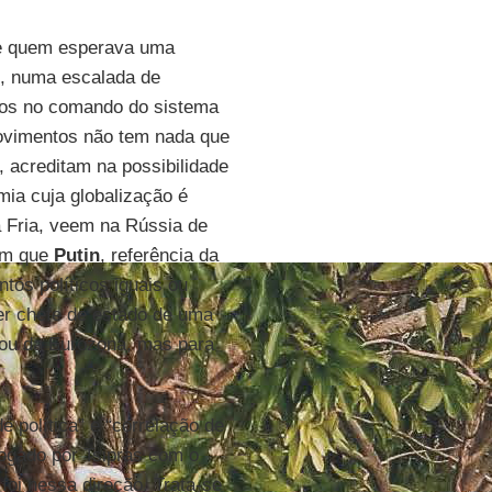
se quem esperava uma
, numa escalada de
sos no comando do sistema
movimentos não tem nada que
, acreditam na possibilidade
ia cuja globalização é
ra Fria, veem na Rússia de
em que
Putin
, referência da
tos políticos iguais ou
ser chefe de estado de uma
E ou da Eurozona, mas para
e política” e “correlação de
jogado por Tsipras com o
foi nessa direção. Trata-se