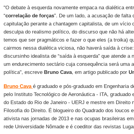
"O debate à esquerda novamente empaca na dialética entr
“
correlação de forças
”. De um lado, a acusação de falta 
capitulação perante a chantagem capitalista, de um vício 
desculpa do realismo político, do discurso que não há alte
temos que ser pragmáticos e fazer o que eles (a troika) 
cairmos nessa dialética viciosa, não haverá saída à crise
discursinho idealista de “saída à esquerda” que atende a 
um endurecimento sectário cuja consequência será uma a
política", escreve
Bruno Cava
, em artigo publicado por
U
Bruno Cava
é graduado e pós-graduado em Engenharia de
pelo Instituto Tecnológico de Aeronáutica - ITA, graduado 
do Estado do Rio de Janeiro - UERJ e mestre em Direito n
Filosofia do Direito. É blogueiro do Quadrado dos loucos 
ativista nas jornadas de 2013 e nas ocupas brasileiras em
rede Universidade Nômade e é coeditor das revistas Luga