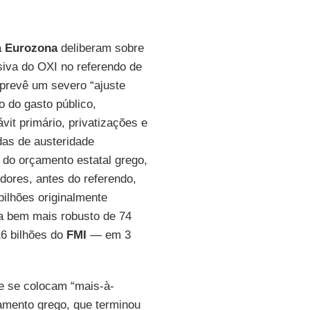
a
Eurozona
deliberam sobre
siva do OXI no referendo de
prevê um severo “ajuste
o do gasto público,
it primário, privatizações e
das de austeridade
 do orçamento estatal grego,
edores, antes do referendo,
bilhões originalmente
a bem mais robusto de 74
6 bilhões do
FMI
— em 3
e se colocam “mais-à-
amento grego, que terminou