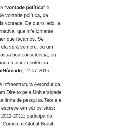
e “
vontade política
” e
de vontade política, de
da vontade. De outro lado, a
rnativa, que infelizmente
quer que façamos. Se
: ela será sempre, ou um
nossa boa consciência, ou
inda maior impotência
niNômade
, 12-07-2015.
 Infraestrutura Aeronáutica
em Direito pela Universidade
a linha de pesquisa Teoria e
e escreve em vários sites;
 2011-2012; participa da
r Comum e Global Brasil.