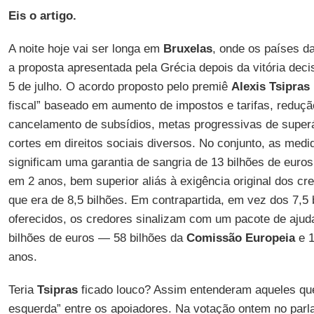
Eis o artigo.
A noite hoje vai ser longa em
Bruxelas
, onde os países d
a proposta apresentada pela Grécia depois da vitória deci
5 de julho. O acordo proposto pelo premiê
Alexis Tsipras
fiscal” baseado em aumento de impostos e tarifas, reduçã
cancelamento de subsídios, metas progressivas de superáv
cortes em direitos sociais diversos. No conjunto, as medi
significam uma garantia de sangria de 13 bilhões de euros
em 2 anos, bem superior aliás à exigência original dos cr
que era de 8,5 bilhões. Em contrapartida, em vez dos 7,5 
oferecidos, os credores sinalizam com um pacote de ajud
bilhões de euros — 58 bilhões da
Comissão Europeia
e 1
anos.
Teria
Tsipras
ficado louco? Assim entenderam aqueles qu
esquerda” entre os apoiadores. Na votação ontem no parl