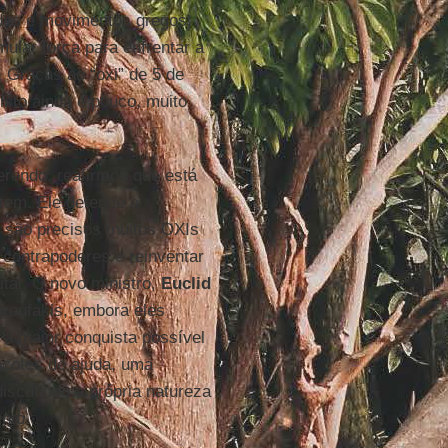
edes e movimentos gregos,
mular força para enfrentar a
. Graças ao “oxi” de 5 de
isto ainda é pouco, muito
ferendo, reafirmou que está
tem. Ele defende a
, são precisos muitos OXIs
 contrapoderes e reinventar
tal. O novo ministro,
Euclid
roufakis, embora eles
 a maior conquista possível
acotes de ajuda, uma
discutindo a própria natureza
nto.