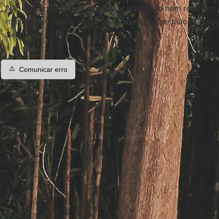
Não é teatro do absurdo, não é capitulação nem realismo
muitos atos, numa combinação sincrética de táticas, truq
Seguimos.
⚠️
Comunicar erro