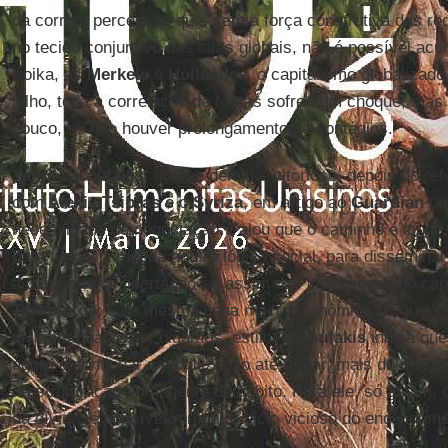
da correta percepção que, sem a força construtiva das r
no tecido conjuntivo das lutas globais, não é possível acu
troika, as
Merkels
e
Hollandes
, o capitalismo globalizado
julho, toda a correlação de forças sofreu um choque, mas 
pouco, se não houver prolongamentos e contágios.
Yanis Varoufakis
, que se demitiu, vitorioso, depois do re
com
Alexis Tsipras
e o
Syriza
, em artigo ao
Guardian
on
necessidade de negociação. Falou que o caminho é longo
para fundar a moeda noutra lógica social, para disseminar
a democracia, libertando-se assim das chantagens do capi
Tsakalotos
, é da mesma linha macroeconômica do que Va
divirjam quanto ao, digamos, estilo.
Varoufakis
indica que
agora é continuar a mobilização até forçar, mais do que p
reestruturação abrangente do débito. Para ele, só assim, 
da dívida, é possível romper o ciclo vicioso do endividame