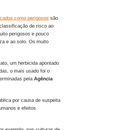
ficados como perigosos
são
classificação de risco ao
uito perigosos e pouco
za e ao solo. Os muito
sato, um herbicida apontado
das, o mais usado foi o
eterminadas pela
Agência
ública por causa de suspeita
humanos e efeitos
 por exemplo, nas culturas de