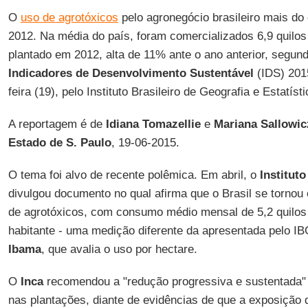
O
uso de agrotóxicos
pelo agronegócio brasileiro mais do
2012. Na média do país, foram comercializados 6,9 quilos
plantado em 2012, alta de 11% ante o ano anterior, segund
Indicadores de Desenvolvimento Sustentável
(IDS) 2015
feira (19), pelo Instituto Brasileiro de Geografia e Estatíst
A reportagem é de
Idiana Tomazellie
e
Mariana Sallowic
Estado de S. Paulo
, 19-06-2015.
O tema foi alvo de recente polêmica. Em abril, o
Institut
divulgou documento no qual afirma que o Brasil se tornou
de agrotóxicos, com consumo médio mensal de 5,2 quilos 
habitante - uma medição diferente da apresentada pelo IB
Ibama
, que avalia o uso por hectare.
O
Inca
recomendou a "redução progressiva e sustentada"
nas plantações, diante de evidências de que a exposição d