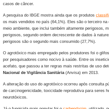
casos de câncer.
A pesquisa do IBGE mostra ainda que os produtos
classi
os mais vendidos no país (64,1%). Eles são o terceiro na 
meio ambiente, que inclui também altamente perigosos, m
perigosos, segundo ordem decrescente de dados à nature
perigosos são o segundo mais consumido (27,7%).
O agrotóxico mais empregado pelos produtores foi o glifo
por pesquisadores como nocivo à saúde. Entre os insetici
acefato, que passou a ter regras mais restritas de uso d
Nacional de Vigilância Sanitária
(Anvisa) em 2013.
A alteração do uso do agrotóxico ocorreu após consulta p
de carcinogenicidade, toxicidade reprodutiva para seres 
neurotóxicos.
Já o fungicida mais popular foi o
carbendazim
, utilizado,