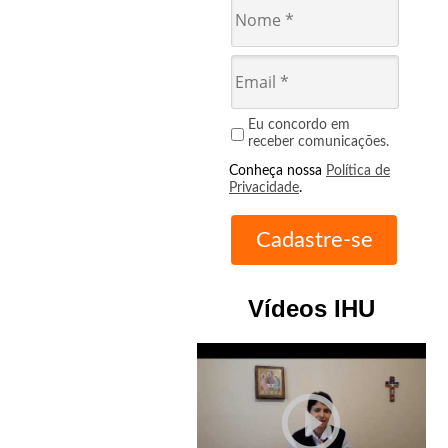
Eu concordo em
receber comunicações.
Conheça nossa
Política de
Privacidade
.
Vídeos IHU
play_circle_outline