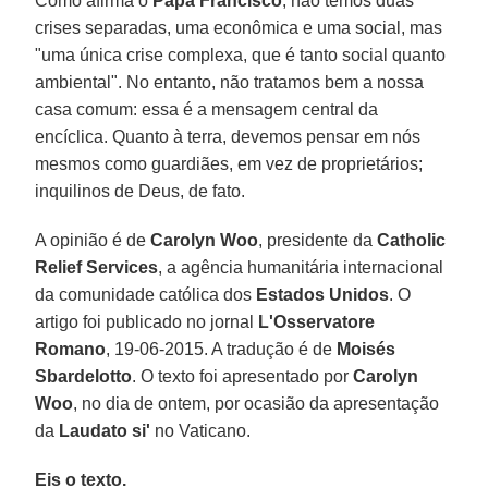
Como afirma o
Papa Francisco
, não temos duas
crises separadas, uma econômica e uma social, mas
"uma única crise complexa, que é tanto social quanto
ambiental". No entanto, não tratamos bem a nossa
casa comum: essa é a mensagem central da
encíclica. Quanto à terra, devemos pensar em nós
mesmos como guardiães, em vez de proprietários;
inquilinos de Deus, de fato.
A opinião é de
Carolyn Woo
, presidente da
Catholic
Relief Services
, a agência humanitária internacional
da comunidade católica dos
Estados Unidos
. O
artigo foi publicado no jornal
L'Osservatore
Romano
, 19-06-2015. A tradução é de
Moisés
Sbardelotto
. O texto foi apresentado por
Carolyn
Woo
, no dia de ontem, por ocasião da apresentação
da
Laudato si'
no Vaticano.
Eis o texto.