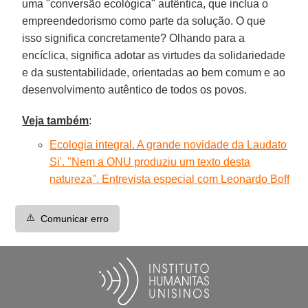
uma "conversão ecológica" autêntica, que inclua o
empreendedorismo como parte da solução. O que
isso significa concretamente? Olhando para a
encíclica, significa adotar as virtudes da solidariedade
e da sustentabilidade, orientadas ao bem comum e ao
desenvolvimento autêntico de todos os povos.
Veja também
:
Ecologia integral. A grande novidade da Laudato
Si'. "Nem a ONU produziu um texto desta
natureza''. Entrevista especial com Leonardo Boff
⚠️
Comunicar erro