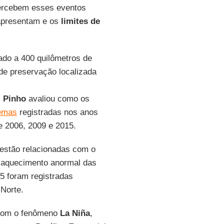
ercebem esses eventos
 apresentam e os
limites de
ado a 400 quilômetros de
de preservação localizada
,
Pinho
avaliou como os
emas
registradas nos anos
 2006, 2009 e 2015.
estão relacionadas com o
m aquecimento anormal das
05 foram registradas
 Norte.
 com o fenômeno
La Niña
,