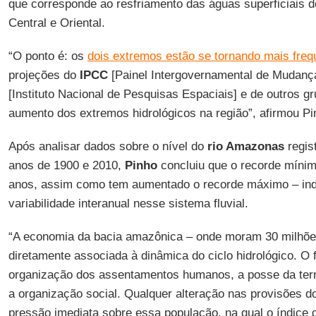
que corresponde ao resfriamento das águas superficiais d
Central e Oriental.
“O ponto é: os
dois extremos estão se tornando mais freq
projeções do
IPCC
[Painel Intergovernamental de Mudanç
[Instituto Nacional de Pesquisas Espaciais] e de outros 
aumento dos extremos hidrológicos na região”, afirmou Pi
Após analisar dados sobre o nível do
rio Amazonas
regis
anos de 1900 e 2010,
Pinho
concluiu que o recorde mínim
anos, assim como tem aumentado o recorde máximo – in
variabilidade interanual nesse sistema fluvial.
“A economia da bacia amazônica – onde moram 30 milhõe
diretamente associada à dinâmica do ciclo hidrológico. O 
organização dos assentamentos humanos, a posse da terr
a organização social. Qualquer alteração nas provisões
pressão imediata sobre essa população, na qual o índice