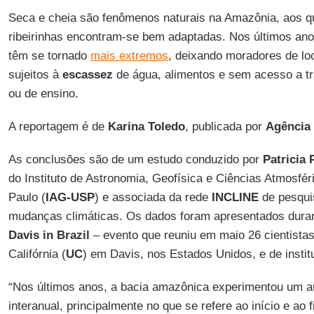
Seca e cheia são fenômenos naturais na Amazônia, aos 
ribeirinhas encontram-se bem adaptadas. Nos últimos an
têm se tornado
mais extremos
, deixando moradores de lo
sujeitos à
escassez
de água, alimentos e sem acesso a tr
ou de ensino.
A reportagem é de
Karina Toledo
, publicada por
Agência
As conclusões são de um estudo conduzido por
Patricia 
do Instituto de Astronomia, Geofísica e Ciências Atmosfé
Paulo (
IAG-USP
) e associada da rede
INCLINE
de pesquis
mudanças climáticas. Os dados foram apresentados dura
Davis in Brazil
– evento que reuniu em maio 26 cientista
Califórnia (
UC
) em Davis, nos Estados Unidos, e de instit
“Nos últimos anos, a bacia amazônica experimentou um a
interanual, principalmente no que se refere ao início e ao