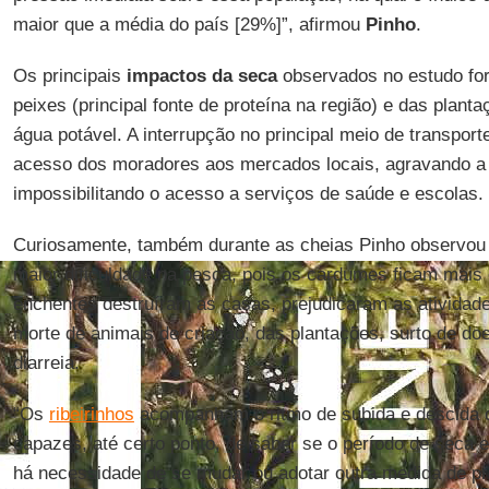
maior que a média do país [29%]”, afirmou
Pinho
.
Os principais
impactos da seca
observados no estudo for
peixes (principal fonte de proteína na região) e das plan
água potável. A interrupção no principal meio de transporte 
acesso dos moradores aos mercados locais, agravando a 
impossibilitando o acesso a serviços de saúde e escolas.
Curiosamente, também durante as cheias Pinho observou
maior dificuldade na pesca, pois os cardumes ficam mais
enchentes destruíram as casas, prejudicaram as atividade
morte de animais de criação, das plantações, surto de d
diarreia.
“Os
ribeirinhos
acompanham o ritmo de subida e descida d
capazes, até certo ponto, de saber se o período de seca 
há necessidade de se mudar ou adotar outra medida de p