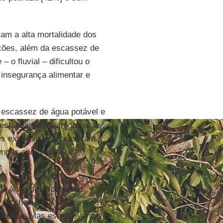
am a alta mortalidade dos
tações, além da escassez de
– o fluvial – dificultou o
insegurança alimentar e
 escassez de água potável e
 espalhados. Além disso, as
s extrativistas, causaram
oenças como malária e
a água dos rios e são
e de cheia será severo e se
roteção. Mas esses eventos