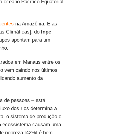
o oceano Pacífico Equatorial
uentes
na Amazônia. E as
as Climáticas], do
Inpe
grupos apontam para um
nho.
trados em Manaus entre os
o vem caindo nos últimos
dicando aumento da
s de pessoas – está
fluxo dos rios determina a
a, o sistema de produção e
 do ecossistema causam uma
 de pobreza [42%] é bem