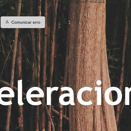
observacionais às pesquisas feitas em escala local”, diss
⚠️
Comunicar erro