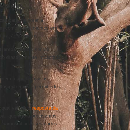
isse Pinho.
icas
para melhorar a
bem como investimentos em
rfuração de poços.
xtremos
como a seca à
do drasticamente impactada
.”
udem a aperfeiçoar os
ntos extremos e permitindo a
e qual vai ser a
resposta da
bal, que agora precisamos
ecisamos aliar esses dados