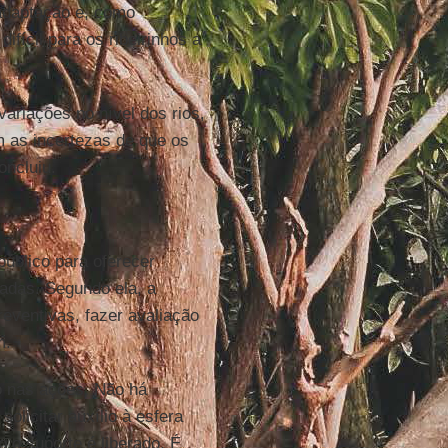
adaptação e, como
ifícil para os ribeirinhos a
ariações no nível dos rios,
 as incertezas de que os
oncluiu.
úblico para oferecer
dadas. Segundo ela, a
reventivas, fazer avaliação
m.
o nas ações. Não há
olicitar auxílio à esfera
o o suporte é liberado. É