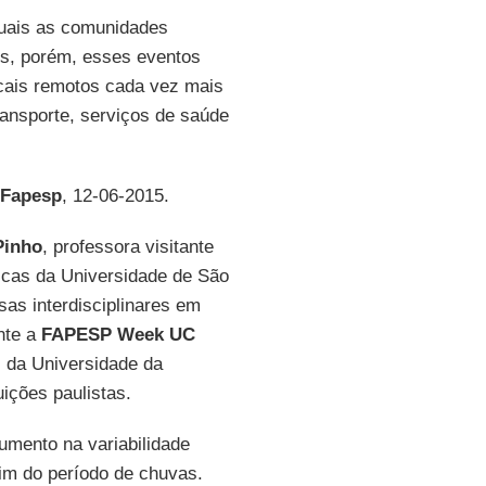
quais as comunidades
os, porém, esses eventos
cais remotos cada vez mais
ansporte, serviços de saúde
 Fapesp
, 12-06-2015.
Pinho
, professora visitante
ricas da Universidade de São
as interdisciplinares em
nte a
FAPESP Week UC
s da Universidade da
uições paulistas.
umento na variabilidade
 fim do período de chuvas.