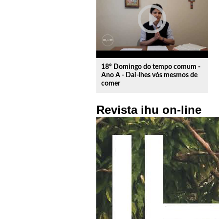
play_circle_outline
18º Domingo do tempo comum -
Ano A - Dai-lhes vós mesmos de
comer
Revista ihu on-line