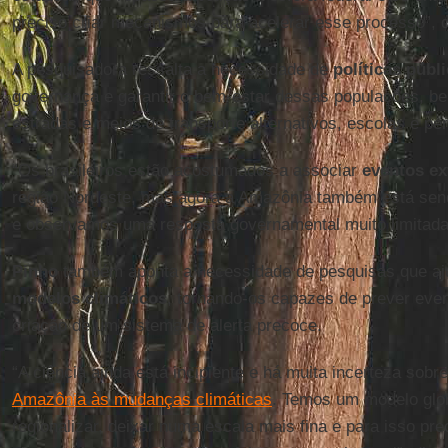
preciso criar mecanismos para acelerar esse processo”, d
A pesquisadora ressalta a necessidade de
políticas públ
governança e garantir o bem-estar dessas populações, 
estradas e meios de transporte alternativos, escolas e pe
“Os brasileiros estão acostumados a associar
eventos e
região Nordeste, mas agora a Amazônia também está sen
e observamos uma resposta governamental muito limitada
Pinho
também aponta a necessidade de pesquisas que aj
modelos climáticos
, tornando-os capazes de prever eve
criação de um sistema de alerta precoce.
“A ciência ainda está incipiente e há muita incerteza sobr
Amazônia às mudanças climáticas
. Temos um modelo glo
regionalizar, deixar numa escala mais fina e para isso pr