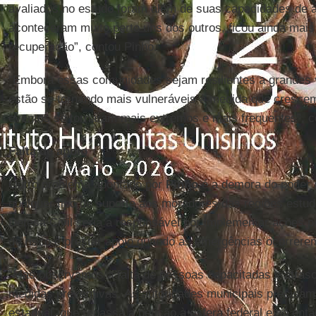
avaliados no estudo foram além de suas capacidades de 
aconteceram muito perto uns dos outros, ficou ainda mais d
recuperação”, contou Pinho.
“Embora essas comunidades sejam resilientes a grandes v
estão se tornando mais vulneráveis à medida que crescem
eventos se tornaram mais extremos e mais frequentes”, c
Falta de apoio
Outro problema apontado por
Pinho
é a demora do poder p
qualquer tipo de suporte aos moradores das regiões estu
Defesa Civil seria a responsável por implementar ações p
de risco e prestar apoio quando as emergências ocorrere
“Mas observamos a falta de pessoas capacitadas e atras
medidas preventivas. As autoridades municipais precisam s
estadual, que repassa a petição à esfera federal e só entã