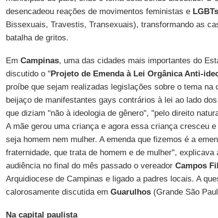
desencadeou reações de movimentos feministas e
LGBT
Bissexuais, Travestis, Transexuais), transformando as ca
batalha de gritos.
Em
Campinas
, uma das cidades mais importantes do Est
discutido o "
Projeto de Emenda à Lei Orgânica Anti-ide
proíbe que sejam realizadas legislações sobre o tema na
beijaço de manifestantes gays contrários à lei ao lado d
que diziam "não à ideologia de gênero", "pelo direito natura
A mãe gerou uma criança e agora essa criança cresceu e
seja homem nem mulher. A emenda que fizemos é a emen
fraternidade, que trata de homem e de mulher", explicav
audiência no final do mês passado o vereador
Campos Fi
Arquidiocese de Campinas e ligado a padres locais. A qu
calorosamente discutida em
Guarulhos
(Grande São Pau
Na capital paulista