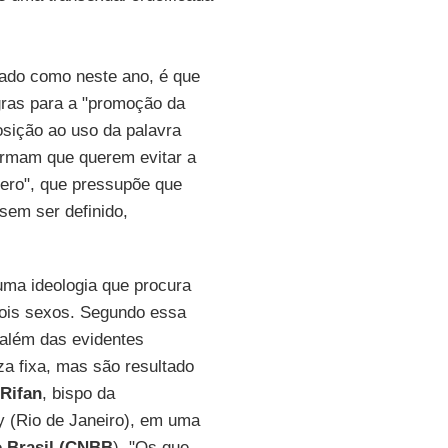
o.
sado como neste ano, é que
egras para a "promoção da
osição ao uso da palavra
firmam que querem evitar a
ero", que pressupõe que
 sem ser definido,
uma ideologia que procura
dois sexos. Segundo essa
 além das evidentes
a fixa, mas são resultado
Rifan
, bispo da
y (Rio de Janeiro), em uma
o Brasil (CNBB
). "Os que