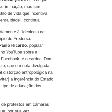
scriminação, mas sim
tilo de vida que incentiva
nra idade", continua.
iamente à "ideologia de
ípio de Frederico
Paulo Ricardo
, popular
 no YouTube sobre a
o Facebook, e o cardeal Dom
ulo, que em nota divulgada
l distorção antropológica na
itar] a ingerência do Estado
o tipo de educação dos
e de protestos em câmaras
que, por sua vez,