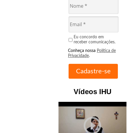
Eu concordo em
receber comunicações.
Conheça nossa
Política de
Privacidade
.
Vídeos IHU
play_circle_outline