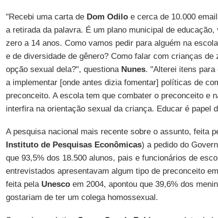
"Recebi uma carta de
Dom Odilo
e cerca de 10.000 emai
a retirada da palavra. É um plano municipal de educação, 
zero a 14 anos. Como vamos pedir para alguém na escola 
e de diversidade de gênero? Como falar com crianças de 
opção sexual dela?", questiona
Nunes
. "Alterei itens par
a implementar [onde antes dizia fomentar] políticas de c
preconceito. A escola tem que combater o preconceito e 
interfira na orientação sexual da criança. Educar é papel da
A pesquisa nacional mais recente sobre o assunto, feita p
Instituto de Pesquisas Econômicas
) a pedido do Govern
que 93,5% dos 18.500 alunos, pais e funcionários de escol
entrevistados apresentavam algum tipo de preconceito em
feita pela
Unesco
em 2004, apontou que 39,6% dos menino
gostariam de ter um colega homossexual.