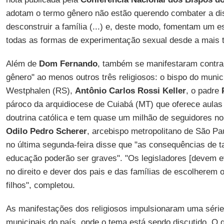
adotam o termo gênero não estão querendo combater a di
desconstruir a família (...) e, deste modo, fomentam um es
todas as formas de experimentação sexual desde a mais te
Além de
Dom Fernando
, também se manifestaram contrar
gênero" ao menos outros três religiosos: o bispo do munic
Westphalen (RS),
Antônio Carlos Rossi Keller
, o padre
pároco da arquidiocese de Cuiabá (MT) que oferece aulas
doutrina católica e tem quase um milhão de seguidores n
Odilo Pedro Scherer
, arcebispo metropolitano de São Pa
no última segunda-feira disse que "as consequências de ta
educação poderão ser graves". "Os legisladores [devem ev
no direito e dever dos pais e das famílias de escolherem 
filhos", completou.
As manifestações dos religiosos impulsionaram uma séri
municipais do país, onde o tema está sendo discutido. O 