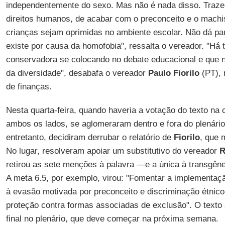
independentemente do sexo. Mas não é nada disso. Traz
direitos humanos, de acabar com o preconceito e o machi
crianças sejam oprimidas no ambiente escolar. Não dá para
existe por causa da homofobia", ressalta o vereador. "Há
conservadora se colocando no debate educacional e que n
da diversidade", desabafa o vereador
Paulo Fiorilo
(PT), 
de finanças.
Nesta quarta-feira, quando haveria a votação do texto na 
ambos os lados, se aglomeraram dentro e fora do plenário
entretanto, decidiram derrubar o relatório de
Fiorilo
, que 
No lugar, resolveram apoiar um substitutivo do vereador
R
retirou as sete menções à palavra —e a única à transgên
A meta 6.5, por exemplo, virou: "Fomentar a implementaçã
à evasão motivada por preconceito e discriminação étnico-
proteção contra formas associadas de exclusão". O texto
final no plenário, que deve começar na próxima semana.