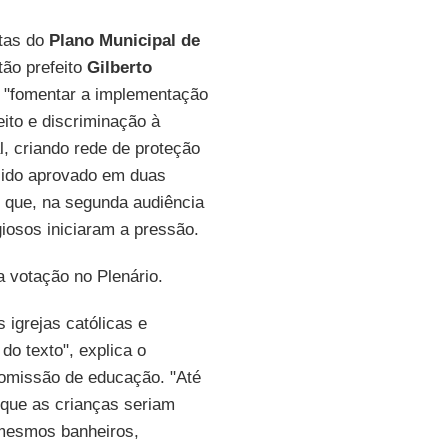
etas do
Plano Municipal de
tão prefeito
Gilberto
a "fomentar a implementação
ito e discriminação à
l, criando rede de proteção
 sido aprovado em duas
 que, na segunda audiência
giosos iniciaram a pressão.
 votação no Plenário.
 igrejas católicas e
do texto", explica o
comissão de educação. "Até
 que as crianças seriam
 mesmos banheiros,