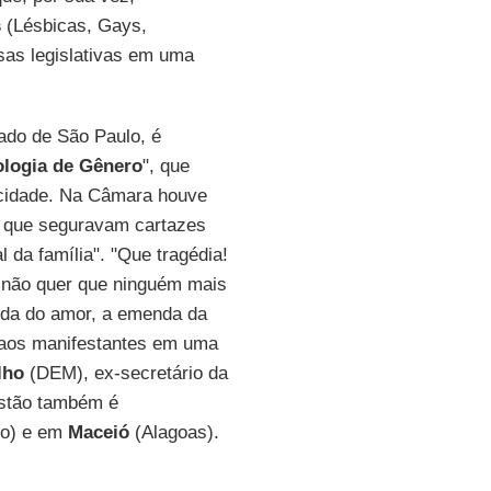
s
(Lésbicas, Gays,
sas legislativas em uma
ado de São Paulo, é
ologia de Gênero
", que
 cidade. Na Câmara houve
os que seguravam cartazes
l da família". "Que tragédia!
 não quer que ninguém mais
da do amor, a emenda da
a aos manifestantes em uma
lho
(DEM), ex-secretário da
estão também é
lo) e em
Maceió
(Alagoas).