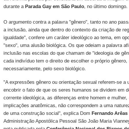
durante a
Parada Gay em São Paulo
, no último doming
O argumento contra a palavra "gênero", tanto no ano pas
a inclusão, ainda que dentro do contexto da criação de r
igualdade", confere um caráter ideológico ao tema, em op
"sexo", uma alusão biológica. Os que odeiam a palavra a
inclusão nas escolas do que chamam de "ideologia de gên
cada indivíduo tem o direito de escolher o próprio gênero,
necessariamente, pelo sexo biológico.
"A expressões gênero ou orientação sexual referem-se a 
encobrir o fato de que os seres humanos se dividem em 
corrente ideológica, as diferenças entre homem e mulher,
implicações anatômicas, não correspondem a uma naturez
de uma construção social", explica Dom
Fernando Arêas 
Administração Apostólica Pessoal São João Maria Vianne
nota publicada pela
Conferência Nacional dos Bispos d