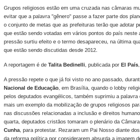
Grupos religiosos estão em uma cruzada nas câmaras muni
evitar que a palavra "gênero" passe a fazer parte dos pla
o conjunto de metas que as prefeituras terão que adotar 
que estão sendo votadas em vários pontos do país neste 
pressão surtiu efeito e o termo desapareceu, na última qua
que estão sendo discutidas desde 2012.
A reportagem é de
Talita Bedinelli
, publicada por
El País
A pressão repete o que já foi visto no ano passado, dura
Nacional de Educação
, em Brasília, quando o lobby relig
pelos deputados evangélicos, também suprimiu a palavra d
mais um exemplo da mobilização de grupos religiosos par
nas discussões relacionadas a inclusão e direitos humanos
quarta, deputados cristãos tomaram o plenário da Câmara,
Cunha
, para protestar. Rezaram um Pai Nosso diante dos
da reforma política por considerarem absurda a imagem d