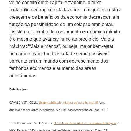
velho conflito entre capital e trabalho, o fluxo
metabólico entrópico está fazendo com que os custos
cresçam e os benefícios da economia decresçam em
função da possibilidade de um colapso ambiental.
Insistir no caminho do crescimento econômico infinito
é o mesmo que avançar rumo ao precipício. Vale a
máxima: “Mais é menos”, ou seja, maior bem-estar
humano e maior biodiversidade serão possíveis
somente em um mundo com decrescimento dos
territórios ecúmenos e aumento das áreas
anecúmenas.
Referências
CAVALCANTI, Clóvis.
Sustentabilidade: mantra ou escolha moral?
Uma
abordagem ecológico-econômica. SP, Estudos avançados 26 (74), 2012
CECHIN, Andrei e VEIGA, J. Eli.
O fundamento central da Economia Ecológica
In:
MAY, Peter (org) Economia do meio ambiente: teoria e prática, 2ª ed, RJ: