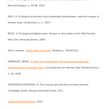
Elsevier/Campus, p. 33-48, 2010
DALY, H. Ecological economics and sustainable development, selected essays of
Herman Daly. Cheltenham: s. n., 2007.
BECK, U. Ecological Enlightenment. Essays on the politics of the Risk Society.
New York: Humanity Books, 1995
DALY, Herman.
Three Limits to Growth
. Resilience, 05/09/2014
ENRÍQUEZ, MARS.
O custo de oportunidade dos recursos naturais não-
renováveis em um mundo cheio
, na perspectiva de Herman Daly, Boletim Ecoeco,
n. 19, 2008
GEORGESCU-ROEGEN, N. The entropy law and the economic process.
Cambridge (EUA): Harvard University Press, 1971.
Global Footprint Network
, 2015