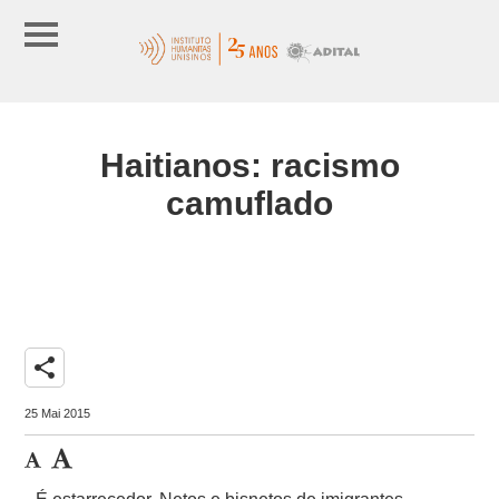
Haitianos: racismo
camuflado
share
25 Mai 2015