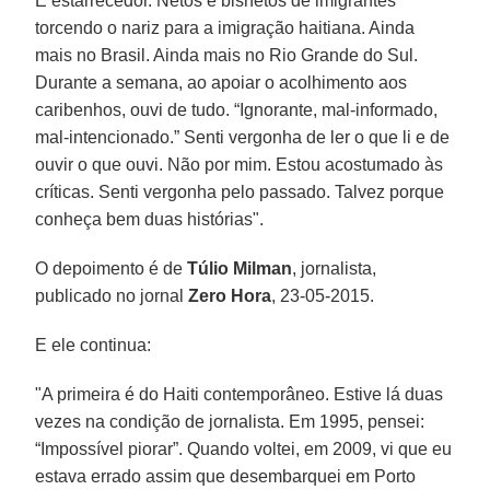
É estarrecedor. Netos e bisnetos de imigrantes
torcendo o nariz para a imigração haitiana. Ainda
mais no Brasil. Ainda mais no Rio Grande do Sul.
Durante a semana, ao apoiar o acolhimento aos
caribenhos, ouvi de tudo. “Ignorante, mal-informado,
mal-intencionado.” Senti vergonha de ler o que li e de
ouvir o que ouvi. Não por mim. Estou acostumado às
críticas. Senti vergonha pelo passado. Talvez porque
conheça bem duas histórias".
O depoimento é de
Túlio Milman
, jornalista,
publicado no jornal
Zero Hora
, 23-05-2015.
E ele continua:
"A primeira é do Haiti contemporâneo. Estive lá duas
vezes na condição de jornalista. Em 1995, pensei:
“Impossível piorar”. Quando voltei, em 2009, vi que eu
estava errado assim que desembarquei em Porto