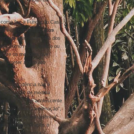
s, como faz a Fundação Casa.
 uma vez, cometendo
atos
período analisado, 34% dos
tos como roubo, tráfico ou
e entre os menores que
 a cometer algum ato
de reincidência não é
a reiteração de medida
significa que um adolescente
onal que levou à internação”,
um índice de reincidência.
ato infracional após o
erior”, complementa.