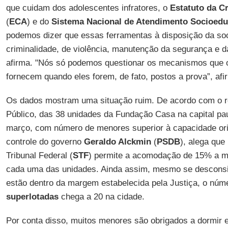
que cuidam dos adolescentes infratores, o
Estatuto da C
(
ECA
) e do
Sistema Nacional de Atendimento Socioedu
podemos dizer que essas ferramentas à disposição da soc
criminalidade, de violência, manutenção da segurança e da
afirma. "Nós só podemos questionar os mecanismos que 
fornecem quando eles forem, de fato, postos a prova”, afi
Os dados mostram uma situação ruim. De acordo com o rel
Público, das 38 unidades da Fundação Casa na capital pa
março, com número de menores superior à capacidade origi
controle do governo
Geraldo Alckmin
(
PSDB
), alega qu
Tribunal Federal (
STF
) permite a acomodação de 15% a m
cada uma das unidades. Ainda assim, mesmo se desconsi
estão dentro da margem estabelecida pela Justiça, o núm
superlotadas
chega a 20 na cidade.
Por conta disso, muitos menores são obrigados a dormir