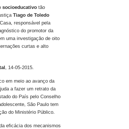
o
socioeducativo
tão
justiça
Tiago de Toledo
Casa, responsável pela
agnóstico do promotor da
 em uma investigação de oito
ternações curtas e alto
tal
, 14-05-2015.
lico em meio ao avanço da
uda a fazer um retrato da
stado do País pelo Conselho
adolescente, São Paulo tem
ão do Ministério Público.
o da eficácia dos mecanismos