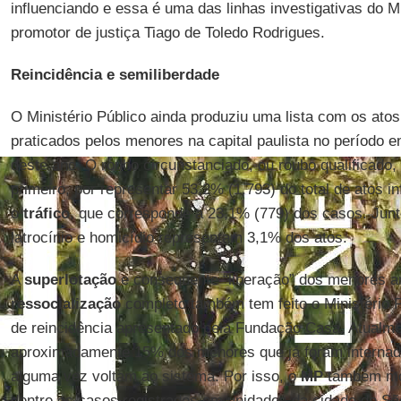
influenciando e essa é uma das linhas investigativas do Min
promotor de justiça Tiago de Toledo Rodrigues.
Reincidência e semiliberdade
O Ministério Público ainda produziu uma lista com os ato
praticados pelos menores na capital paulista no período 
deste ano. O roubo circunstanciado, ou roubo qualificado,
primeiro, por representar 53,2% (1.793) do total de atos 
o
tráfico
, que corresponde a 23,1% (779) dos casos. Junt
latrocínio e homicídio representam 3,1% dos atos.
A
superlotação
e consequente “liberação” dos menores a
ressocialização
completo também tem feito o Ministério P
de reincidência apresentado pela Fundação Casa. Atualmen
aproximadamente 15% dos menores que já foram interna
alguma vez voltam ao sistema. Por isso, o
MP
também mon
dentre os casos registrados em unidades da cidade de Sã