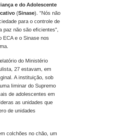
riança e do Adolescente
cativo
(
Sinase
). “Nós não
iedade para o controle de
 paz não são eficientes",
o ECA e o Sinase nos
rma.
atório do Ministério
ulista, 27 estavam, em
nal. A instituição, sob
e uma liminar do Supremo
ais de adolescentes em
deras as unidades que
ero de unidades
 em colchões no chão, um