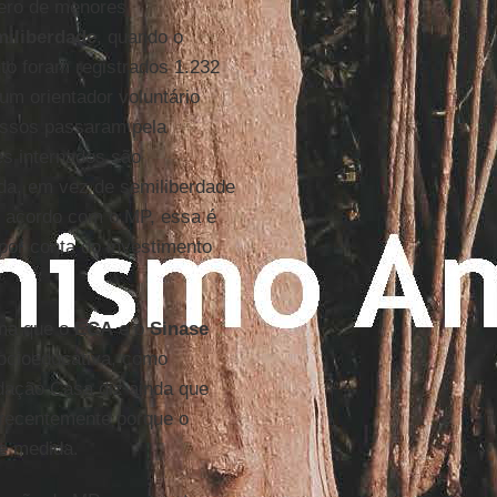
mero de menores
miliberdade
, quando o
o foram registrados 1.232
um orientador voluntário
cessos passaram pela
es internados são
ida, em vez de semiliberdade
e acordo com o MP, essa é
por conta do investimento
ma que o
ECA
e o
Sinase
ocioeducativa, como
ndação Casa diz ainda que
 recentemente porque o
e medida.