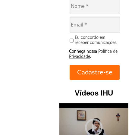
Eu concordo em
receber comunicações.
Conheça nossa
Política de
Privacidade
.
Vídeos IHU
play_circle_outline