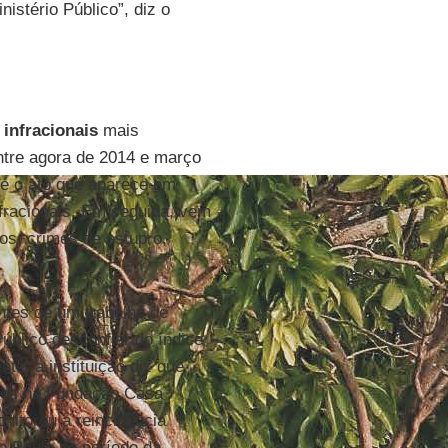
istério Público”, diz o
s
infracionais
mais
entre agora de 2014 e março
 é o ato que aparece em
infracionais. Em seguida, vem
os, crimes de estupro,
ntes de um trabalho de
úblico desconfiar do índice
te, a instituição diz que
dos na Fundação Casa
itorou a reincidência
o Paulo no período da