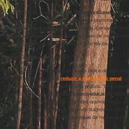
A presidente da Fundação Casa,
Berenice Gianella
, ques
metodológica do material produzido pelos promotores e ex
reincidência
da instituição leva em conta apenas os inte
responsável pela aplicação de outros tipos de medida soc
assistida ou prestação de serviços comunitários.
Reduzir a maioridade penal?
Para Tiago de Toledo Rodrigues, o alto índice de reincidê
deve ser justificativa para
reduzir a maioridade penal
, j
revelaria a ineficiência do sistema na prática. “Nós temos
fotografia clara, de que o trabalho
socioeducativo
deixa m
um serviço socioeducativo que atendas aquelas regras e q
fato qualitativo, aí sim vamos fazer um diagnóstico dos r
critério, com fundamento, a necessidade de mudança [da i