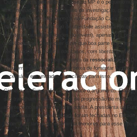
Outro aspecto que reforça a tese do MP é o pequeno nú
encaminhados, nos oitos meses de investigação, para
se
adolescente tem que pernoitar na Fundação Casa. Enquant
casos de internação e 899 de liberdade assistida (no qual 
monitora e auxilia atividades do jovem), apenas 271 pro
semiliberdade. O que quer dizer que boa parte dos menor
beneficiados, na maioria dos casos, com liberdade assist
para um melhor acompanhamento da
ressocialização
. D
uma ferramenta que o Estado deixa de fomentar e utilizar 
necessário em unidades específicas para isso.
Gianella, da Fundação Casa, rebate o argumento. Ela afir
não trabalham com o conceito de progressão de medida s
acontece no sistema prisional adulto. A presidenta da Fu
várias casas de semiliberdade foram fechadas no Estado
Poder Judiciário não encaminha menores para esse tipo d