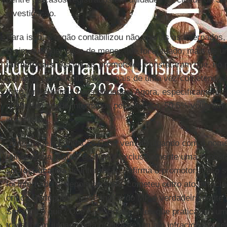
investigação.
Para isso, o órgão contabilizou não apenas os internado
E sim qualquer caso de menor que foi autuado, mais de
infracionais
. Assim, os promotores constataram que, no 
menores já foram flagrados mais de uma vez cometendo a
furto, entre outras possibilidades. Agora, especificament
acabaram sendo internados pela Justiça, 50,5% voltaram
infracional.
“Aquilo que a Fundação Casa vem divulgando com o nome 
reincidência. Aquilo é única e exclusivamente uma supost
socioeducativa
de internação", afirma o promotor. "Isso 
foi internado e, depois de solto, cometeu outro ato infraci
critica Rodrigues. “Esse índice do MP é verdadeiramente 
Significa o quê? Que são adolescentes que praticaram um 
trânsito em julgado pela prática de um ato infracional ant