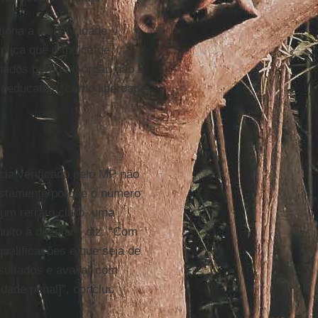
tiona a cientificidade
plica que o índice de
rnados porque o órgão não é
ioeducativa, como liberdade
ncia verificado pelo MP não
ustamente porque o número
 um retrato claro, uma
uito a desejar”, diz. “Com
ualificações e que seja de
esultados e avaliar com
dade penal]”, conclui.