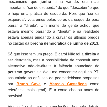
mecanismo que
junho
tinha varrido: era mais
importante “ser de esquerda” do que “descobrir” o que
é hoje uma prática de esquerda. Pois que “somos
esquerda”, votaremos pelas cores da esquerda para
barrar a “direita”. Um monte de gente achou que
estava mesmo barrando a “direita” e na realidade
estava apenas ajudando a cravar os últimos pregos
no caixão da
brecha democrática
de
junho de 2013
.
Só que isso tem um preço! E caro! Não foi a
direita
a
ser derrotada, mas a possibilidade de construir uma
alternativa não-de-direita à falência anunciada do
petismo
governista (vou me concentrar aqui no
PT
,
assumindo as análises do peemedebismo propostas
por
Bruno Cava
e
Marcelo Castañeda
como
referência mais geral). E a conta chegou antes do
previsto!
Ainda não sabemos as conclusões do douto debate