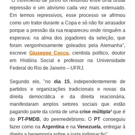
"O movimento de junho foi refluindo entre uma brutal
repressão e um
ativismo cada vez mais extenuado
.
Em termos repressivos, esse processo se afirmou
como um trator durante a Copa e só não foi arrasador
porque a pressão da rua reapareceu onde ninguém a
esperava: na alma dos jogadores da seleção, que
foram vergonhosamente goleados pela Alemanha",
escreve
Giuseppe Cocco
, cientista político, doutor
em História Social e professor na Universidade
Federal do Rio de Janeiro – UFRJ
.
Segundo ele, "no
dia 15
, independentemente de
partidos e organizações tradicionais e novas da
direita democrática e da direita reacionária,
manifestaram amplos setores sociais que estão
pagando parte da conta de uma
crise múltipla²
que é
do
PT-PMDB
, do peemedebismo. O
PT
conseguiu
fazer como na
Argentina
e na
Venezuela
, entregar à
direita a hegemonia sobre a justa indignação".