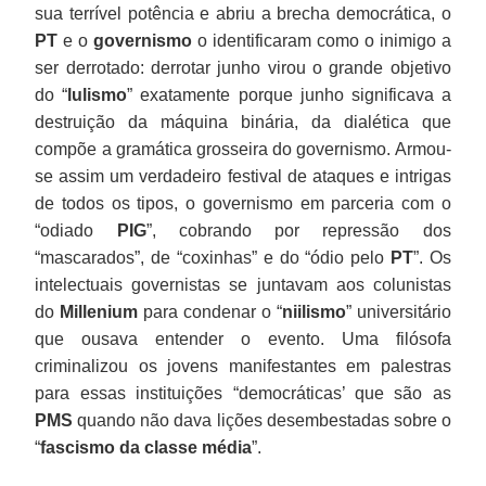
sua terrível potência e abriu a brecha democrática, o
PT
e o
governismo
o identificaram como o inimigo a
ser derrotado: derrotar junho virou o grande objetivo
do “
lulismo
” exatamente porque junho significava a
destruição da máquina binária, da dialética que
compõe a gramática grosseira do governismo. Armou-
se assim um verdadeiro festival de ataques e intrigas
de todos os tipos, o governismo em parceria com o
“odiado
PIG
”, cobrando por repressão dos
“mascarados”, de “coxinhas” e do “ódio pelo
PT
”. Os
intelectuais governistas se juntavam aos colunistas
do
Millenium
para condenar o “
niilismo
” universitário
que ousava entender o evento. Uma filósofa
criminalizou os jovens manifestantes em palestras
para essas instituições “democráticas’ que são as
PMS
quando não dava lições desembestadas sobre o
“
fascismo da classe média
”.