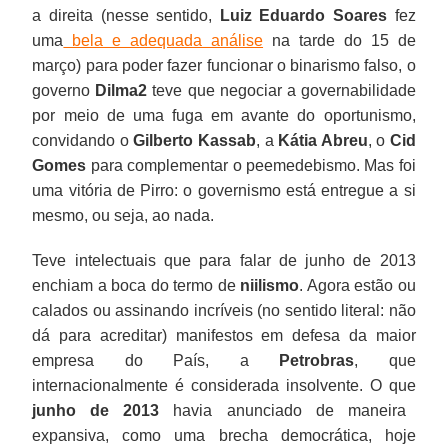
a direita (nesse sentido,
Luiz Eduardo Soares
fez
uma
bela e adequada análise
na tarde do 15 de
março) para poder fazer funcionar o binarismo falso, o
governo
Dilma2
teve que negociar a governabilidade
por meio de uma fuga em avante do oportunismo,
convidando o
Gilberto Kassab
, a
Kátia Abreu
, o
Cid
Gomes
para complementar o peemedebismo. Mas foi
uma vitória de Pirro: o governismo está entregue a si
mesmo, ou seja, ao nada.
Teve intelectuais que para falar de junho de 2013
enchiam a boca do termo de
niilismo
. Agora estão ou
calados ou assinando incríveis (no sentido literal: não
dá para acreditar) manifestos em defesa da maior
empresa do País, a
Petrobras
, que
internacionalmente é considerada insolvente. O que
junho de 2013
havia anunciado de maneira
expansiva, como uma brecha democrática, hoje