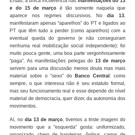
Então, a única incoerência nas
manifestações do 13
e do 15 de março
é tão somente naquela que
aparece nos regimes discursivos. No
dia 13
,
manifestaram apenas “aparelhos” do PT e ligados ao
PT que têm tudo a perder (como aparelhos) com a
eventual queda do governo (e não conseguiram
nenhuma real mobilização social independente): foi
muito pouca gente, uma boa parte vergonhosamente
“paga”. As manifestações pelegas do
13 de março
servem para uma discussão menos douta mas mais
material sobre o “sexo” do
Banco Central
: como
sempre, o que interessa não é seu estatuto formal,
mas seu funcionamento real e esse depende do nível
material de democracia, quer dizer, da autonomia dos
movimentos.
Aí, no
dia 13 de março
, tivemos a triste imagem do
movimento que a “esquerda” gosta: uniformizado,
organizado, cheio de bandeiras, ônibus, carros de