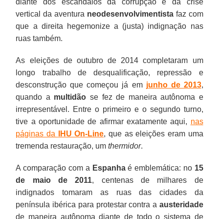
diante dos escândalos da corrupção e da crise
vertical da aventura
neodesenvolvimentista
faz com
que a direita hegemonize a (justa) indignação nas
ruas também.
As eleições de outubro de 2014 completaram um
longo trabalho de desqualificação, repressão e
desconstrução que começou já em
junho de 2013
,
quando a
multidão
se fez de maneira autônoma e
irrepresentável. Entre o primeiro e o segundo turno,
tive a oportunidade de afirmar exatamente aqui,
nas
páginas da
IHU On-Line
, que as eleições eram uma
tremenda restauração, um
thermidor
.
A comparação com a
Espanha
é emblemática: no
15
de maio de 2011
, centenas de milhares de
indignados tomaram as ruas das cidades da
península ibérica para protestar contra a
austeridade
de maneira autônoma diante de todo o sistema de