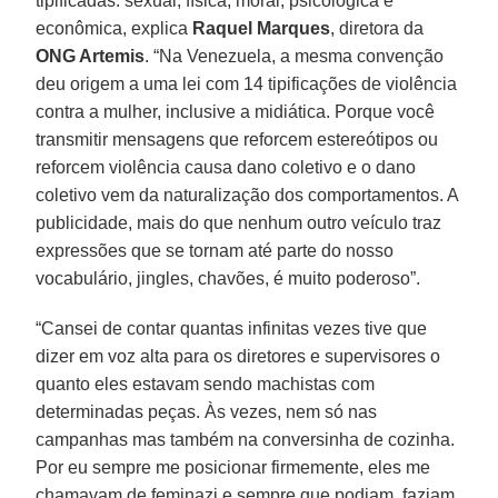
tipificadas: sexual, física, moral, psicológica e
econômica, explica
Raquel Marques
, diretora da
ONG Artemis
. “Na Venezuela, a mesma convenção
deu origem a uma lei com 14 tipificações de violência
contra a mulher, inclusive a midiática. Porque você
transmitir mensagens que reforcem estereótipos ou
reforcem violência causa dano coletivo e o dano
coletivo vem da naturalização dos comportamentos. A
publicidade, mais do que nenhum outro veículo traz
expressões que se tornam até parte do nosso
vocabulário, jingles, chavões, é muito poderoso”.
“Cansei de contar quantas infinitas vezes tive que
dizer em voz alta para os diretores e supervisores o
quanto eles estavam sendo machistas com
determinadas peças. Às vezes, nem só nas
campanhas mas também na conversinha de cozinha.
Por eu sempre me posicionar firmemente, eles me
chamavam de feminazi e sempre que podiam, faziam