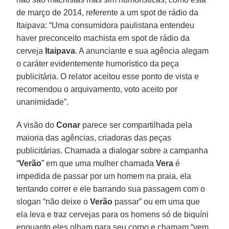
de março de 2014, referente a um spot de rádio da
Itaipava: “Uma consumidora paulistana entendeu
haver preconceito machista em spot de rádio da
cerveja
Itaipava
. A anunciante e sua agência alegam
o caráter evidentemente humorístico da peça
publicitária. O relator aceitou esse ponto de vista e
recomendou o arquivamento, voto aceito por
unanimidade”.
A visão do
Conar
parece ser compartilhada pela
maioria das agências, criadoras das peças
publicitárias. Chamada a dialogar sobre a campanha
“
Verão
” em que uma mulher chamada
Vera
é
impedida de passar por um homem na praia, ela
tentando correr e ele barrando sua passagem com o
slogan “não deixe o
Verão
passar” ou em uma que
ela leva e traz cervejas para os homens só de biquíni
enquanto eles olham para seu corpo e chamam “vem