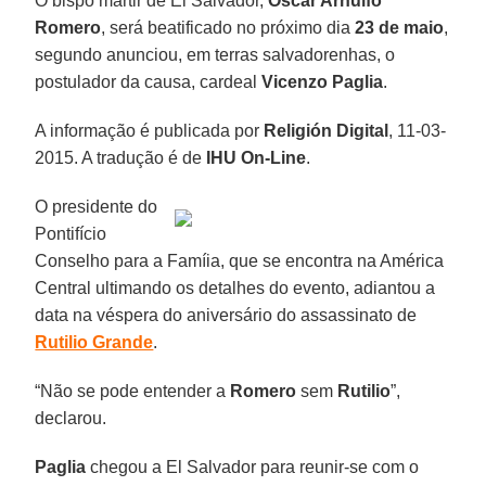
O bispo mártir de El Salvador,
Óscar Arnulfo
Romero
, será beatificado no próximo dia
23 de maio
,
segundo anunciou, em terras salvadorenhas, o
postulador da causa, cardeal
Vicenzo Paglia
.
A informação é publicada por
Religión Digital
, 11-03-
2015. A tradução é de
IHU On-Line
.
O presidente do
Pontifício
Conselho para a Famíia, que se encontra na América
Central ultimando os detalhes do evento, adiantou a
data na véspera do aniversário do assassinato de
Rutilio Grande
.
“Não se pode entender a
Romero
sem
Rutilio
”,
declarou.
Paglia
chegou a El Salvador para reunir-se com o